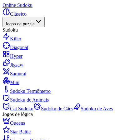
Online Sudoku
Clássico
Jogos de puzzle
Sudoku
Killer
Diagonal
Hyper
Jigsaw
Samurai
Mini
Sudoku Termômetro
Sudoku de Animais
Cat Sudoku
Sudoku de Cães
Sudoku de Aves
Jogos de lógica
Queens
Star Battle