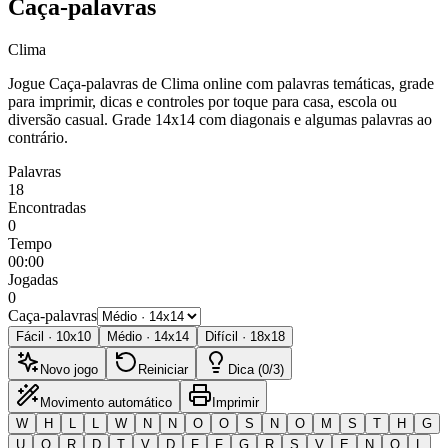
Caça-palavras
Clima
Jogue Caça-palavras de Clima online com palavras temáticas, grade
para imprimir, dicas e controles por toque para casa, escola ou
diversão casual.
Grade 14x14 com diagonais e algumas palavras ao
contrário.
Palavras
18
Encontradas
0
Tempo
00:00
Jogadas
0
Caça-palavras
Fácil
·
10
x
10
Médio
·
14
x
14
Difícil
·
18
x
18
Novo jogo
Reiniciar
Dica (0/3)
Movimento automático
Imprimir
W
H
L
L
W
N
N
O
O
S
N
O
M
S
T
H
G
U
O
R
D
T
V
D
F
F
G
R
S
V
E
N
O
L