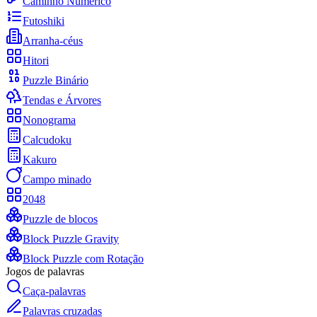
Caminho Numérico
Futoshiki
Arranha-céus
Hitori
Puzzle Binário
Tendas e Árvores
Nonograma
Calcudoku
Kakuro
Campo minado
2048
Puzzle de blocos
Block Puzzle Gravity
Block Puzzle com Rotação
Jogos de palavras
Caça-palavras
Palavras cruzadas