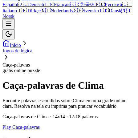
Español
🇩🇪
Deutsch
🇫🇷
Français
🇰🇷
한국어
🇷🇺
Русский
🇮🇹
Italiano
🇹🇷
Türkçe
🇳🇱
Nederlands
🇸🇪
Svenska
🇩🇰
Dansk
🇳🇴
Norsk
Início
Jogos de lógica
Caça-palavras
grátis online puzzle
Caça-palavras de Clima
Encontre palavras escondidas sobre Clima em uma grade online
clara. Resolva na tela ou imprima para praticar vocabulário.
Caça-palavras de Clima · 14x14 · 12-18 palavras
Play Caça-palavras