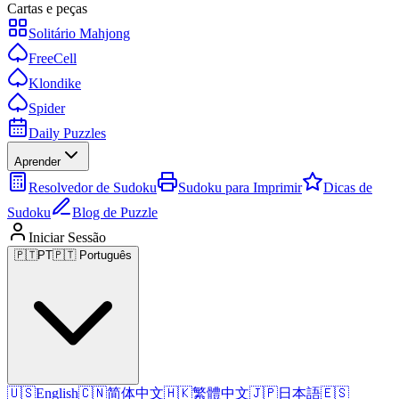
Cartas e peças
Solitário Mahjong
FreeCell
Klondike
Spider
Daily Puzzles
Aprender
Resolvedor de Sudoku
Sudoku para Imprimir
Dicas de
Sudoku
Blog de Puzzle
Iniciar Sessão
🇵🇹
PT
🇵🇹 Português
🇺🇸
English
🇨🇳
简体中文
🇭🇰
繁體中文
🇯🇵
日本語
🇪🇸