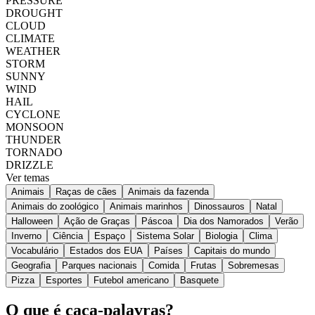
PRESSURE
DROUGHT
CLOUD
CLIMATE
WEATHER
STORM
SUNNY
WIND
HAIL
CYCLONE
MONSOON
THUNDER
TORNADO
DRIZZLE
Ver temas
Animais
Raças de cães
Animais da fazenda
Animais do zoológico
Animais marinhos
Dinossauros
Natal
Halloween
Ação de Graças
Páscoa
Dia dos Namorados
Verão
Inverno
Ciência
Espaço
Sistema Solar
Biologia
Clima
Vocabulário
Estados dos EUA
Países
Capitais do mundo
Geografia
Parques nacionais
Comida
Frutas
Sobremesas
Pizza
Esportes
Futebol americano
Basquete
O que é caça-palavras?