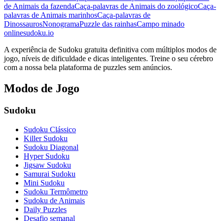
de Animais da fazenda
Caça-palavras de Animais do zoológico
Caça-
palavras de Animais marinhos
Caça-palavras de
Dinossauros
Nonograma
Puzzle das rainhas
Campo minado
onlinesudoku.io
A experiência de Sudoku gratuita definitiva com múltiplos modos de
jogo, níveis de dificuldade e dicas inteligentes. Treine o seu cérebro
com a nossa bela plataforma de puzzles sem anúncios.
Modos de Jogo
Sudoku
Sudoku Clássico
Killer Sudoku
Sudoku Diagonal
Hyper Sudoku
Jigsaw Sudoku
Samurai Sudoku
Mini Sudoku
Sudoku Termômetro
Sudoku de Animais
Daily Puzzles
Desafio semanal