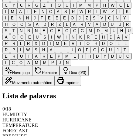
C
Y
C
R
G
Z
T
Q
U
I
M
M
P
H
W
C
L
I
M
A
T
E
N
C
A
S
R
W
R
T
W
Z
T
K
I
E
N
N
J
T
E
E
E
O
J
Z
S
V
C
N
Y
H
O
O
S
A
D
R
Z
L
A
R
V
A
D
U
U
R
S
T
N
N
N
E
C
E
G
C
G
M
D
M
U
H
U
A
O
O
E
U
S
I
W
I
N
K
R
E
H
D
A
V
R
R
L
R
X
D
I
M
E
R
T
O
H
D
O
L
L
R
P
I
W
S
H
A
I
L
U
O
F
G
G
U
J
T
E
R
U
T
A
R
E
P
M
E
T
H
D
Y
D
U
O
L
C
O
A
M
M
P
J
N
Novo jogo
Reiniciar
Dica (0/3)
Movimento automático
Imprimir
Lista de palavras
0
/
18
HUMIDITY
HURRICANE
TEMPERATURE
FORECAST