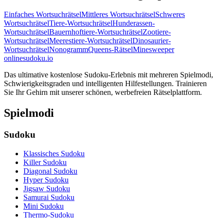
Einfaches Wortsuchrätsel
Mittleres Wortsuchrätsel
Schweres
Wortsuchrätsel
Tiere-Wortsuchrätsel
Hunderassen-
Wortsuchrätsel
Bauernhoftiere-Wortsuchrätsel
Zootiere-
Wortsuchrätsel
Meerestiere-Wortsuchrätsel
Dinosaurier-
Wortsuchrätsel
Nonogramm
Queens-Rätsel
Minesweeper
onlinesudoku.io
Das ultimative kostenlose Sudoku-Erlebnis mit mehreren Spielmodi,
Schwierigkeitsgraden und intelligenten Hilfestellungen. Trainieren
Sie Ihr Gehirn mit unserer schönen, werbefreien Rätselplattform.
Spielmodi
Sudoku
Klassisches Sudoku
Killer Sudoku
Diagonal Sudoku
Hyper Sudoku
Jigsaw Sudoku
Samurai Sudoku
Mini Sudoku
Thermo-Sudoku