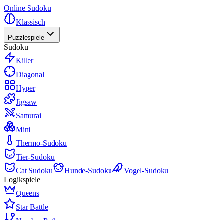
Online Sudoku
Klassisch
Puzzlespiele
Sudoku
Killer
Diagonal
Hyper
Jigsaw
Samurai
Mini
Thermo-Sudoku
Tier-Sudoku
Cat Sudoku
Hunde-Sudoku
Vogel-Sudoku
Logikspiele
Queens
Star Battle