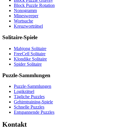
Block Puzzle Gravity
Block Puzzle Rotation
Nonogramm
Minesweeper
Wortsuche
Kreuzworträtsel
Solitaire-Spiele
Mahjong Solitaire
FreeCell Solitaire
Klondike Solitaire
Spider Solitaire
Puzzle-Sammlungen
Puzzle-Sammlungen
Logikrätsel
Tägliche Puzzles
Gehirntraining-Spiele
Schnelle Puzzles
Entspannende Puzzles
Kontakt