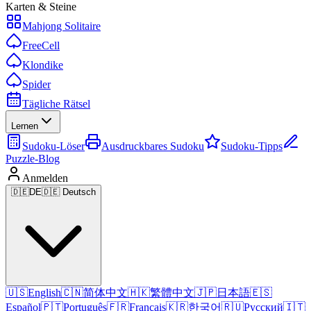
Karten & Steine
Mahjong Solitaire
FreeCell
Klondike
Spider
Tägliche Rätsel
Lernen
Sudoku-Löser
Ausdruckbares Sudoku
Sudoku-Tipps
Puzzle-Blog
Anmelden
🇩🇪
DE
🇩🇪 Deutsch
🇺🇸
English
🇨🇳
简体中文
🇭🇰
繁體中文
🇯🇵
日本語
🇪🇸
Español
🇵🇹
Português
🇫🇷
Français
🇰🇷
한국어
🇷🇺
Русский
🇮🇹