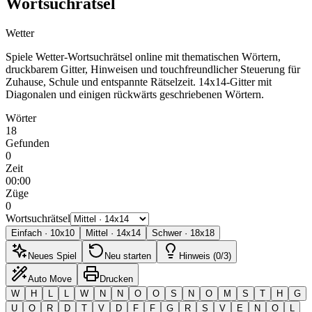
Wortsuchrätsel
Wetter
Spiele Wetter-Wortsuchrätsel online mit thematischen Wörtern,
druckbarem Gitter, Hinweisen und touchfreundlicher Steuerung für
Zuhause, Schule und entspannte Rätselzeit.
14x14-Gitter mit
Diagonalen und einigen rückwärts geschriebenen Wörtern.
Wörter
18
Gefunden
0
Zeit
00:00
Züge
0
Wortsuchrätsel
Einfach
·
10
x
10
Mittel
·
14
x
14
Schwer
·
18
x
18
Neues Spiel
Neu starten
Hinweis (0/3)
Auto Move
Drucken
W
H
L
L
W
N
N
O
O
S
N
O
M
S
T
H
G
U
O
R
D
T
V
D
F
F
G
R
S
V
E
N
O
L