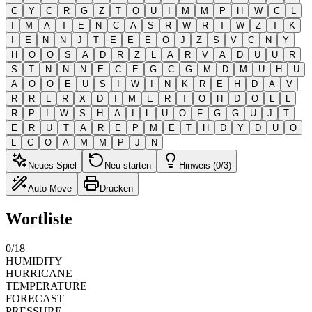
C
Y
C
R
G
Z
T
Q
U
I
M
M
P
H
W
C
L
I
M
A
T
E
N
C
A
S
R
W
R
T
W
Z
T
K
I
E
N
N
J
T
E
E
E
O
J
Z
S
V
C
N
Y
H
O
O
S
A
D
R
Z
L
A
R
V
A
D
U
U
R
S
T
N
N
N
E
C
E
G
C
G
M
D
M
U
H
U
A
O
O
E
U
S
I
W
I
N
K
R
E
H
D
A
V
R
R
L
R
X
D
I
M
E
R
T
O
H
D
O
L
L
R
P
I
W
S
H
A
I
L
U
O
F
G
G
U
J
T
E
R
U
T
A
R
E
P
M
E
T
H
D
Y
D
U
O
L
C
O
A
M
M
P
J
N
Neues Spiel
Neu starten
Hinweis (0/3)
Auto Move
Drucken
Wortliste
0
/
18
HUMIDITY
HURRICANE
TEMPERATURE
FORECAST
PRESSURE