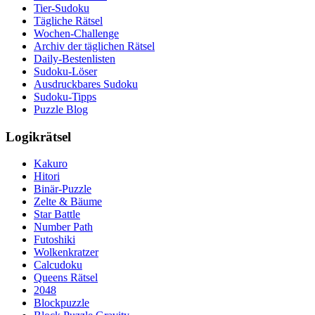
Tier-Sudoku
Tägliche Rätsel
Wochen-Challenge
Archiv der täglichen Rätsel
Daily-Bestenlisten
Sudoku-Löser
Ausdruckbares Sudoku
Sudoku-Tipps
Puzzle Blog
Logikrätsel
Kakuro
Hitori
Binär-Puzzle
Zelte & Bäume
Star Battle
Number Path
Futoshiki
Wolkenkratzer
Calcudoku
Queens Rätsel
2048
Blockpuzzle