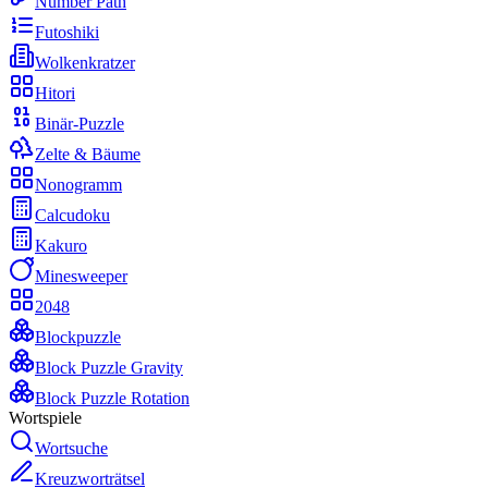
Number Path
Futoshiki
Wolkenkratzer
Hitori
Binär-Puzzle
Zelte & Bäume
Nonogramm
Calcudoku
Kakuro
Minesweeper
2048
Blockpuzzle
Block Puzzle Gravity
Block Puzzle Rotation
Wortspiele
Wortsuche
Kreuzworträtsel