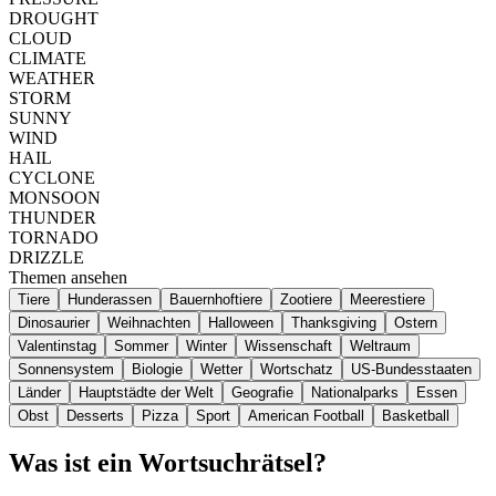
DROUGHT
CLOUD
CLIMATE
WEATHER
STORM
SUNNY
WIND
HAIL
CYCLONE
MONSOON
THUNDER
TORNADO
DRIZZLE
Themen ansehen
Tiere
Hunderassen
Bauernhoftiere
Zootiere
Meerestiere
Dinosaurier
Weihnachten
Halloween
Thanksgiving
Ostern
Valentinstag
Sommer
Winter
Wissenschaft
Weltraum
Sonnensystem
Biologie
Wetter
Wortschatz
US-Bundesstaaten
Länder
Hauptstädte der Welt
Geografie
Nationalparks
Essen
Obst
Desserts
Pizza
Sport
American Football
Basketball
Was ist ein Wortsuchrätsel?