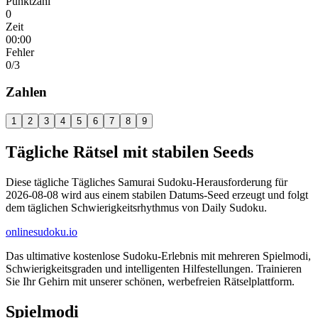
Punktzahl
0
Zeit
00:00
Fehler
0
/3
Zahlen
1
2
3
4
5
6
7
8
9
Tägliche Rätsel mit stabilen Seeds
Diese tägliche Tägliches Samurai Sudoku-Herausforderung für
2026-08-08 wird aus einem stabilen Datums-Seed erzeugt und folgt
dem täglichen Schwierigkeitsrhythmus von Daily Sudoku.
onlinesudoku.io
Das ultimative kostenlose Sudoku-Erlebnis mit mehreren Spielmodi,
Schwierigkeitsgraden und intelligenten Hilfestellungen. Trainieren
Sie Ihr Gehirn mit unserer schönen, werbefreien Rätselplattform.
Spielmodi