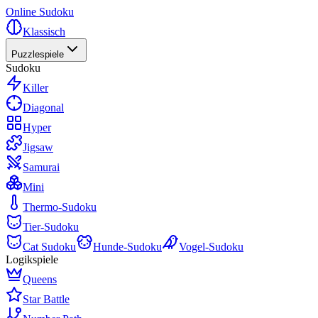
Online Sudoku
Klassisch
Puzzlespiele
Sudoku
Killer
Diagonal
Hyper
Jigsaw
Samurai
Mini
Thermo-Sudoku
Tier-Sudoku
Cat Sudoku
Hunde-Sudoku
Vogel-Sudoku
Logikspiele
Queens
Star Battle