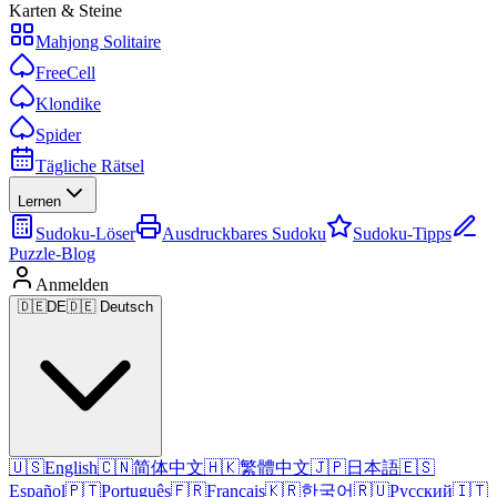
Karten & Steine
Mahjong Solitaire
FreeCell
Klondike
Spider
Tägliche Rätsel
Lernen
Sudoku-Löser
Ausdruckbares Sudoku
Sudoku-Tipps
Puzzle-Blog
Anmelden
🇩🇪
DE
🇩🇪 Deutsch
🇺🇸
English
🇨🇳
简体中文
🇭🇰
繁體中文
🇯🇵
日本語
🇪🇸
Español
🇵🇹
Português
🇫🇷
Français
🇰🇷
한국어
🇷🇺
Русский
🇮🇹