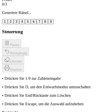
0
/3
Generiere Rätsel...
1
2
3
4
5
6
7
8
9
Steuerung
Pause
Rückgängig
Löschen
Drucken
• Drücken Sie 1-9 zur Zahleneingabe
• Drücken Sie D, um den Entwurfsmodus umzuschalten
• Drücken Sie Entf/Rücktaste zum Löschen
• Drücken Sie Escape, um die Auswahl aufzuheben