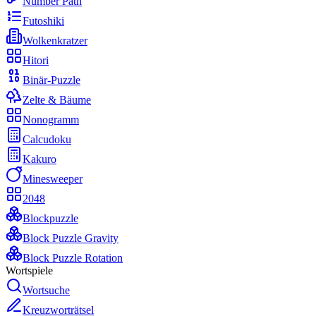
Number Path
Futoshiki
Wolkenkratzer
Hitori
Binär-Puzzle
Zelte & Bäume
Nonogramm
Calcudoku
Kakuro
Minesweeper
2048
Blockpuzzle
Block Puzzle Gravity
Block Puzzle Rotation
Wortspiele
Wortsuche
Kreuzworträtsel