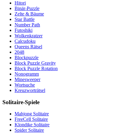
Hitori
Binär-Puzzle
Zelte & Bäume
Star Battle
Number Path
Futoshiki
Wolkenkratzer
Calcudoku
Queens Rätsel
2048
Blockpuzzle
Block Puzzle Gravity
Block Puzzle Rotation
Nonogramm
Minesweeper
Wortsuche
Kreuzworträtsel
Solitaire-Spiele
Mahjong Solitaire
FreeCell Solitaire
Klondike Solitaire
Spider Solitaire