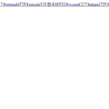
🇹
Português
🇫🇷
Français
🇰🇷
한국어
🇷🇺
Русский
🇮🇹
Italiano
🇹🇷
T