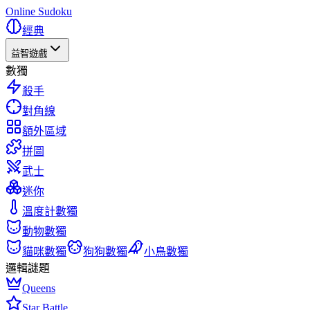
Online Sudoku
經典
益智遊戲
數獨
殺手
對角線
額外區域
拼圖
武士
迷你
溫度計數獨
動物數獨
貓咪數獨
狗狗數獨
小鳥數獨
邏輯謎題
Queens
Star Battle