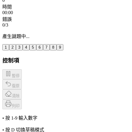
0
時間
00:00
錯誤
0
/3
產生謎題中...
1
2
3
4
5
6
7
8
9
控制項
暫停
復原
清除
列印
• 按 1-9 輸入數字
• 按 D 切換草稿模式