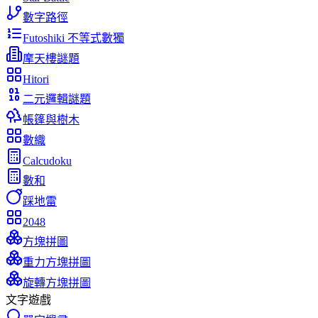
數字路徑
Futoshiki 不等式數獨
摩天樓謎題
Hitori
二元邏輯謎題
帳篷與樹木
數織
Calcudoku
數和
踩地雷
2048
方塊拼圖
重力方塊拼圖
旋轉方塊拼圖
文字遊戲