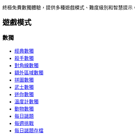
終極免費數獨體驗，提供多種遊戲模式、難度級別和智慧提示
遊戲模式
數獨
經典數獨
殺手數獨
對角線數獨
額外區域數獨
拼圖數獨
武士數獨
迷你數獨
溫度計數獨
動物數獨
每日謎題
每週挑戰
每日謎題存檔