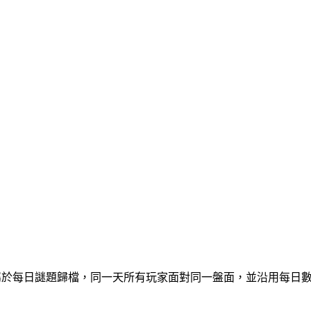
道日期題屬於每日謎題歸檔，同一天所有玩家面對同一盤面，並沿用每