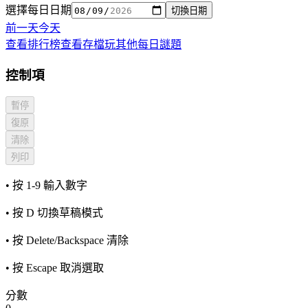
選擇每日日期
切換日期
前一天
今天
查看排行榜
查看存檔
玩其他每日謎題
控制項
暫停
復原
清除
列印
• 按 1-9 輸入數字
• 按 D 切換草稿模式
• 按 Delete/Backspace 清除
• 按 Escape 取消選取
分數