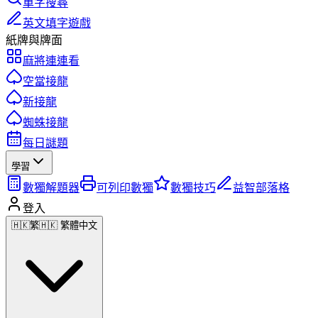
單字搜尋
英文填字遊戲
紙牌與牌面
麻將連連看
空當接龍
新接龍
蜘蛛接龍
每日謎題
學習
數獨解題器
可列印數獨
數獨技巧
益智部落格
登入
🇭🇰
繁
🇭🇰 繁體中文