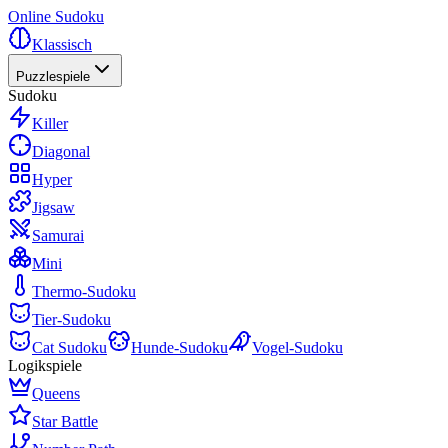
Online Sudoku
Klassisch
Puzzlespiele
Sudoku
Killer
Diagonal
Hyper
Jigsaw
Samurai
Mini
Thermo-Sudoku
Tier-Sudoku
Cat Sudoku
Hunde-Sudoku
Vogel-Sudoku
Logikspiele
Queens
Star Battle