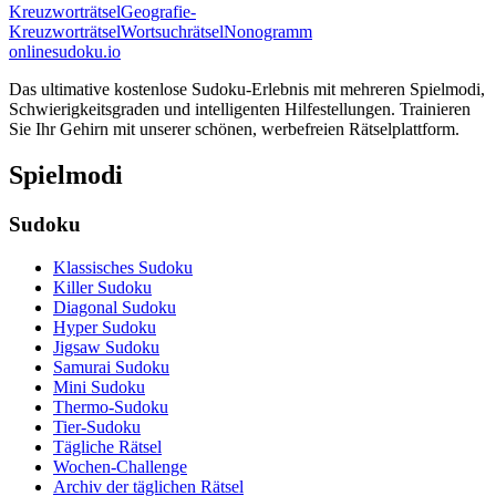
Kreuzworträtsel
Geografie-
Kreuzworträtsel
Wortsuchrätsel
Nonogramm
onlinesudoku.io
Das ultimative kostenlose Sudoku-Erlebnis mit mehreren Spielmodi,
Schwierigkeitsgraden und intelligenten Hilfestellungen. Trainieren
Sie Ihr Gehirn mit unserer schönen, werbefreien Rätselplattform.
Spielmodi
Sudoku
Klassisches Sudoku
Killer Sudoku
Diagonal Sudoku
Hyper Sudoku
Jigsaw Sudoku
Samurai Sudoku
Mini Sudoku
Thermo-Sudoku
Tier-Sudoku
Tägliche Rätsel
Wochen-Challenge
Archiv der täglichen Rätsel