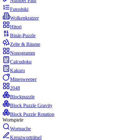
Number Path
Futoshiki
Wolkenkratzer
Hitori
Binär-Puzzle
Zelte & Bäume
Nonogramm
Calcudoku
Kakuro
Minesweeper
2048
Blockpuzzle
Block Puzzle Gravity
Block Puzzle Rotation
Wortspiele
Wortsuche
Kreuzworträtsel