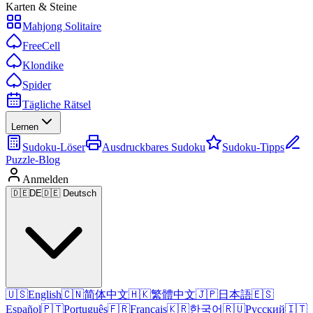
Karten & Steine
Mahjong Solitaire
FreeCell
Klondike
Spider
Tägliche Rätsel
Lernen
Sudoku-Löser
Ausdruckbares Sudoku
Sudoku-Tipps
Puzzle-Blog
Anmelden
🇩🇪
DE
🇩🇪 Deutsch
🇺🇸
English
🇨🇳
简体中文
🇭🇰
繁體中文
🇯🇵
日本語
🇪🇸
Español
🇵🇹
Português
🇫🇷
Français
🇰🇷
한국어
🇷🇺
Русский
🇮🇹