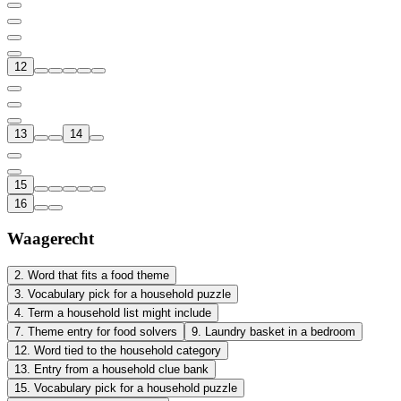
12
13
14
15
16
Waagerecht
2
.
Word that fits a food theme
3
.
Vocabulary pick for a household puzzle
4
.
Term a household list might include
7
.
Theme entry for food solvers
9
.
Laundry basket in a bedroom
12
.
Word tied to the household category
13
.
Entry from a household clue bank
15
.
Vocabulary pick for a household puzzle