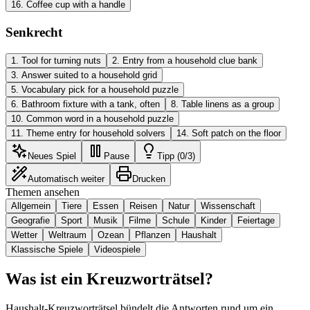
16
.
Coffee cup with a handle
Senkrecht
1
.
Tool for turning nuts
2
.
Entry from a household clue bank
3
.
Answer suited to a household grid
5
.
Vocabulary pick for a household puzzle
6
.
Bathroom fixture with a tank, often
8
.
Table linens as a group
10
.
Common word in a household puzzle
11
.
Theme entry for household solvers
14
.
Soft patch on the floor
Neues Spiel
Pause
Tipp (0/3)
Automatisch weiter
Drucken
Themen ansehen
Allgemein
Tiere
Essen
Reisen
Natur
Wissenschaft
Geografie
Sport
Musik
Filme
Schule
Kinder
Feiertage
Wetter
Weltraum
Ozean
Pflanzen
Haushalt
Klassische Spiele
Videospiele
Was ist ein Kreuzworträtsel?
Haushalt-Kreuzworträtsel bündelt die Antworten rund um ein