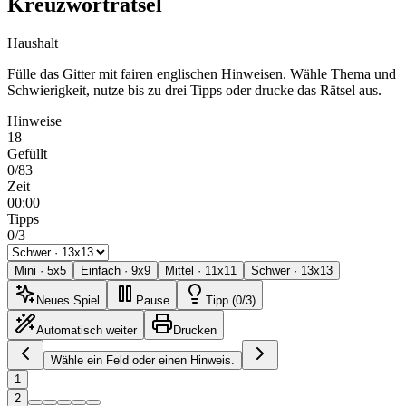
Kreuzworträtsel
Haushalt
Fülle das Gitter mit fairen englischen Hinweisen. Wähle Thema und
Schwierigkeit, nutze bis zu drei Tipps oder drucke das Rätsel aus.
Hinweise
18
Gefüllt
0/83
Zeit
00:00
Tipps
0/3
Mini
·
5
x
5
Einfach
·
9
x
9
Mittel
·
11
x
11
Schwer
·
13
x
13
Neues Spiel
Pause
Tipp (0/3)
Automatisch weiter
Drucken
Wähle ein Feld oder einen Hinweis.
1
2