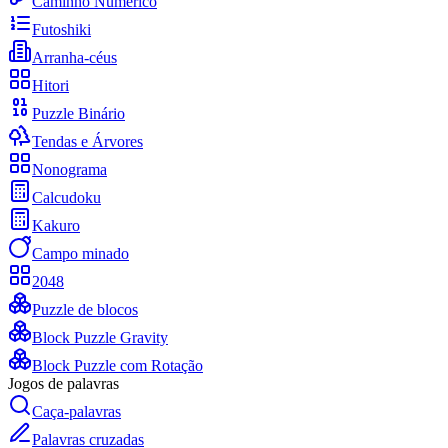
Caminho Numérico
Futoshiki
Arranha-céus
Hitori
Puzzle Binário
Tendas e Árvores
Nonograma
Calcudoku
Kakuro
Campo minado
2048
Puzzle de blocos
Block Puzzle Gravity
Block Puzzle com Rotação
Jogos de palavras
Caça-palavras
Palavras cruzadas