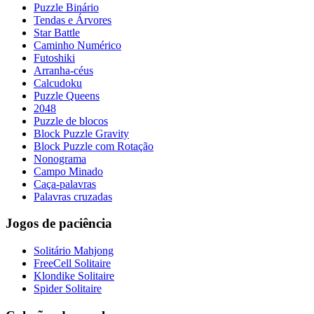
Puzzle Binário
Tendas e Árvores
Star Battle
Caminho Numérico
Futoshiki
Arranha-céus
Calcudoku
Puzzle Queens
2048
Puzzle de blocos
Block Puzzle Gravity
Block Puzzle com Rotação
Nonograma
Campo Minado
Caça-palavras
Palavras cruzadas
Jogos de paciência
Solitário Mahjong
FreeCell Solitaire
Klondike Solitaire
Spider Solitaire