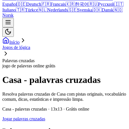
Español
🇩🇪
Deutsch
🇫🇷
Français
🇰🇷
한국어
🇷🇺
Русский
🇮🇹
Italiano
🇹🇷
Türkçe
🇳🇱
Nederlands
🇸🇪
Svenska
🇩🇰
Dansk
🇳🇴
Norsk
Início
Jogos de lógica
Palavras cruzadas
jogo de palavras online grátis
Casa - palavras cruzadas
Resolva palavras cruzadas de Casa com pistas originais, vocabulário
comum, dicas, estatísticas e impressão limpa.
Casa - palavras cruzadas · 13x13 · Grátis online
Jogar palavras cruzadas