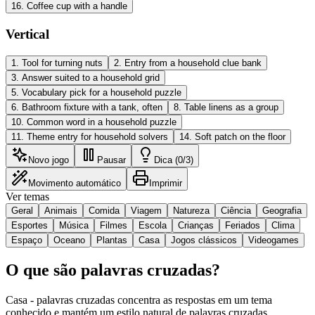
16
.
Coffee cup with a handle
Vertical
1
.
Tool for turning nuts
2
.
Entry from a household clue bank
3
.
Answer suited to a household grid
5
.
Vocabulary pick for a household puzzle
6
.
Bathroom fixture with a tank, often
8
.
Table linens as a group
10
.
Common word in a household puzzle
11
.
Theme entry for household solvers
14
.
Soft patch on the floor
Novo jogo
Pausar
Dica (0/3)
Movimento automático
Imprimir
Ver temas
Geral
Animais
Comida
Viagem
Natureza
Ciência
Geografia
Esportes
Música
Filmes
Escola
Crianças
Feriados
Clima
Espaço
Oceano
Plantas
Casa
Jogos clássicos
Videogames
O que são palavras cruzadas?
Casa - palavras cruzadas concentra as respostas em um tema
conhecido e mantém um estilo natural de palavras cruzadas.