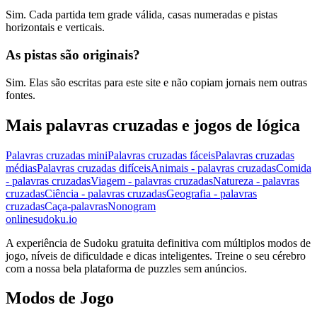
Sim. Cada partida tem grade válida, casas numeradas e pistas
horizontais e verticais.
As pistas são originais?
Sim. Elas são escritas para este site e não copiam jornais nem outras
fontes.
Mais palavras cruzadas e jogos de lógica
Palavras cruzadas mini
Palavras cruzadas fáceis
Palavras cruzadas
médias
Palavras cruzadas difíceis
Animais - palavras cruzadas
Comida
- palavras cruzadas
Viagem - palavras cruzadas
Natureza - palavras
cruzadas
Ciência - palavras cruzadas
Geografia - palavras
cruzadas
Caça-palavras
Nonogram
onlinesudoku.io
A experiência de Sudoku gratuita definitiva com múltiplos modos de
jogo, níveis de dificuldade e dicas inteligentes. Treine o seu cérebro
com a nossa bela plataforma de puzzles sem anúncios.
Modos de Jogo