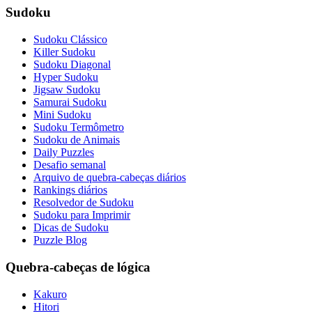
Sudoku
Sudoku Clássico
Killer Sudoku
Sudoku Diagonal
Hyper Sudoku
Jigsaw Sudoku
Samurai Sudoku
Mini Sudoku
Sudoku Termômetro
Sudoku de Animais
Daily Puzzles
Desafio semanal
Arquivo de quebra-cabeças diários
Rankings diários
Resolvedor de Sudoku
Sudoku para Imprimir
Dicas de Sudoku
Puzzle Blog
Quebra-cabeças de lógica
Kakuro
Hitori