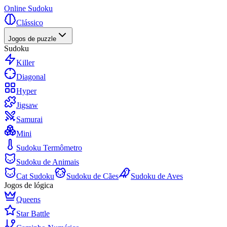
Online Sudoku
Clássico
Jogos de puzzle
Sudoku
Killer
Diagonal
Hyper
Jigsaw
Samurai
Mini
Sudoku Termômetro
Sudoku de Animais
Cat Sudoku
Sudoku de Cães
Sudoku de Aves
Jogos de lógica
Queens
Star Battle