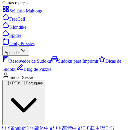
Cartas e peças
Solitário Mahjong
FreeCell
Klondike
Spider
Daily Puzzles
Aprender
Resolvedor de Sudoku
Sudoku para Imprimir
Dicas de
Sudoku
Blog de Puzzle
Iniciar Sessão
🇵🇹
PT
🇵🇹 Português
🇺🇸
English
🇨🇳
简体中文
🇭🇰
繁體中文
🇯🇵
日本語
🇪🇸