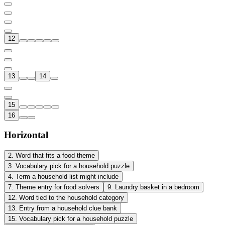
12
13
14
15
16
Horizontal
2
.
Word that fits a food theme
3
.
Vocabulary pick for a household puzzle
4
.
Term a household list might include
7
.
Theme entry for food solvers
9
.
Laundry basket in a bedroom
12
.
Word tied to the household category
13
.
Entry from a household clue bank
15
.
Vocabulary pick for a household puzzle