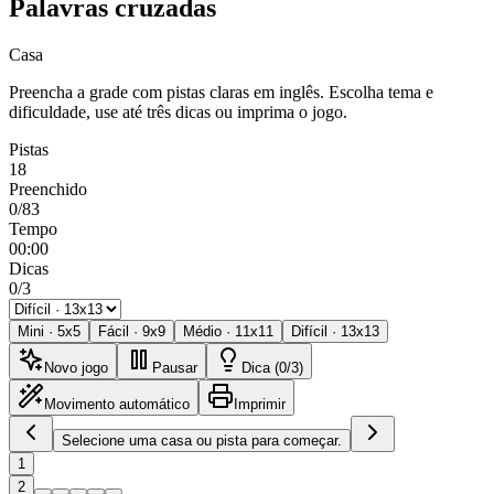
Palavras cruzadas
Casa
Preencha a grade com pistas claras em inglês. Escolha tema e
dificuldade, use até três dicas ou imprima o jogo.
Pistas
18
Preenchido
0/83
Tempo
00:00
Dicas
0/3
Mini
·
5
x
5
Fácil
·
9
x
9
Médio
·
11
x
11
Difícil
·
13
x
13
Novo jogo
Pausar
Dica (0/3)
Movimento automático
Imprimir
Selecione uma casa ou pista para começar.
1
2