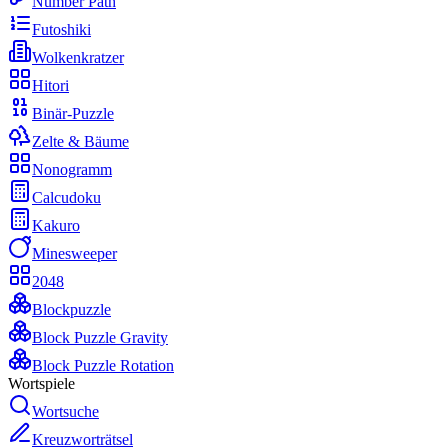
Number Path
Futoshiki
Wolkenkratzer
Hitori
Binär-Puzzle
Zelte & Bäume
Nonogramm
Calcudoku
Kakuro
Minesweeper
2048
Blockpuzzle
Block Puzzle Gravity
Block Puzzle Rotation
Wortspiele
Wortsuche
Kreuzworträtsel