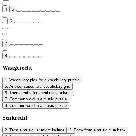
4
5
6
7
8
Waagerecht
1
.
Vocabulary pick for a vocabulary puzzle
5
.
Answer suited to a vocabulary grid
6
.
Theme entry for vocabulary solvers
7
.
Common word in a music puzzle
8
.
Common word in a music puzzle
Senkrecht
2
.
Term a music list might include
3
.
Entry from a music clue bank