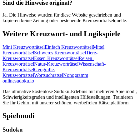
Sind die Hinweise original?
Ja. Die Hinweise wurden für diese Website geschrieben und
kopieren keine Zeitung oder bestehende Kreuzworträtselquelle.
Weitere Kreuzwort- und Logikspiele
Mini Kreuzworträtsel
Einfach Kreuzworträtsel
Mittel
Kreuzworträtsel
Schweres Kreuzworträtsel
Tiere-
Kreuzworträtsel
Essen-Kreuzworträtsel
Reisen-
Kreuzworträtsel
Natur-Kreuzworträtsel
Wissenschaft-
Kreuzworträtsel
Geografie-
Kreuzworträtsel
Wortsuchrätsel
Nonogramm
onlinesudoku.io
Das ultimative kostenlose Sudoku-Erlebnis mit mehreren Spielmodi,
Schwierigkeitsgraden und intelligenten Hilfestellungen. Trainieren
Sie Ihr Gehirn mit unserer schönen, werbefreien Rätselplattform.
Spielmodi
Sudoku