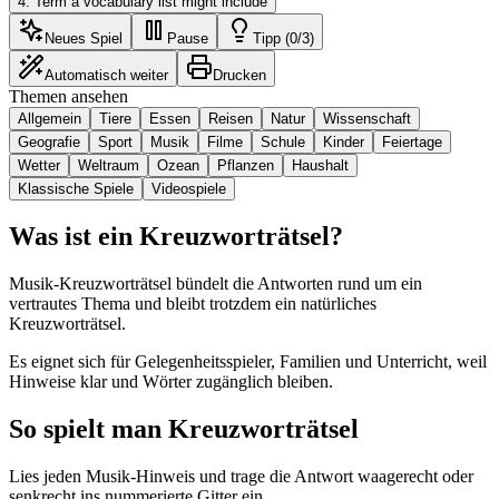
4
.
Term a vocabulary list might include
Neues Spiel
Pause
Tipp (0/3)
Automatisch weiter
Drucken
Themen ansehen
Allgemein
Tiere
Essen
Reisen
Natur
Wissenschaft
Geografie
Sport
Musik
Filme
Schule
Kinder
Feiertage
Wetter
Weltraum
Ozean
Pflanzen
Haushalt
Klassische Spiele
Videospiele
Was ist ein Kreuzworträtsel?
Musik-Kreuzworträtsel bündelt die Antworten rund um ein
vertrautes Thema und bleibt trotzdem ein natürliches
Kreuzworträtsel.
Es eignet sich für Gelegenheitsspieler, Familien und Unterricht, weil
Hinweise klar und Wörter zugänglich bleiben.
So spielt man Kreuzworträtsel
Lies jeden Musik-Hinweis und trage die Antwort waagerecht oder
senkrecht ins nummerierte Gitter ein.