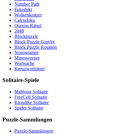
Number Path
Futoshiki
Wolkenkratzer
Calcudoku
Queens Rätsel
2048
Blockpuzzle
Block Puzzle Gravity
Block Puzzle Rotation
Nonogramm
Minesweeper
Wortsuche
Kreuzworträtsel
Solitaire-Spiele
Mahjong Solitaire
FreeCell Solitaire
Klondike Solitaire
Spider Solitaire
Puzzle-Sammlungen
Puzzle-Sammlungen