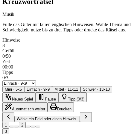
Kreuzworträtsel
Musik
Fülle das Gitter mit fairen englischen Hinweisen. Wähle Thema und
Schwierigkeit, nutze bis zu drei Tipps oder drucke das Rätsel aus.
Hinweise
8
Gefüllt
0/50
Zeit
00:00
Tipps
0/3
Mini
·
5
x
5
Einfach
·
9
x
9
Mittel
·
11
x
11
Schwer
·
13
x
13
Neues Spiel
Pause
Tipp (0/3)
Automatisch weiter
Drucken
Wähle ein Feld oder einen Hinweis.
1
2
3