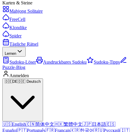
Karten & Steine
Mahjong Solitaire
FreeCell
Klondike
Spider
Tägliche Rätsel
Lernen
Sudoku-Löser
Ausdruckbares Sudoku
Sudoku-Tipps
Puzzle-Blog
Anmelden
🇩🇪
DE
🇩🇪 Deutsch
🇺🇸
English
🇨🇳
简体中文
🇭🇰
繁體中文
🇯🇵
日本語
🇪🇸
Español
🇵🇹
Português
🇫🇷
Français
🇰🇷
한국어
🇷🇺
Русский
🇮🇹