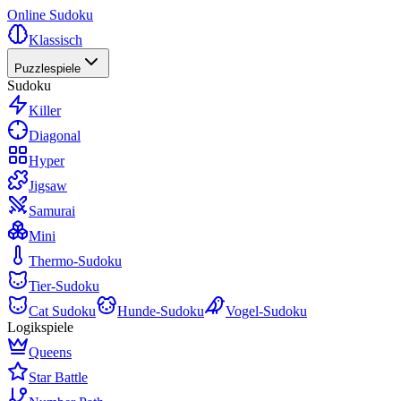
Online Sudoku
Klassisch
Puzzlespiele
Sudoku
Killer
Diagonal
Hyper
Jigsaw
Samurai
Mini
Thermo-Sudoku
Tier-Sudoku
Cat Sudoku
Hunde-Sudoku
Vogel-Sudoku
Logikspiele
Queens
Star Battle