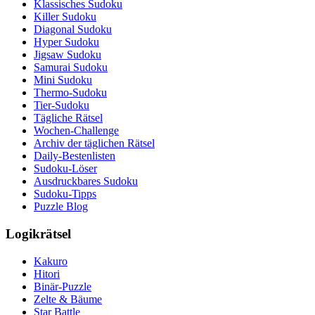
Klassisches Sudoku
Killer Sudoku
Diagonal Sudoku
Hyper Sudoku
Jigsaw Sudoku
Samurai Sudoku
Mini Sudoku
Thermo-Sudoku
Tier-Sudoku
Tägliche Rätsel
Wochen-Challenge
Archiv der täglichen Rätsel
Daily-Bestenlisten
Sudoku-Löser
Ausdruckbares Sudoku
Sudoku-Tipps
Puzzle Blog
Logikrätsel
Kakuro
Hitori
Binär-Puzzle
Zelte & Bäume
Star Battle