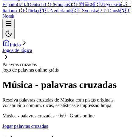
Español
🇩🇪
Deutsch
🇫🇷
Français
🇰🇷
한국어
🇷🇺
Русский
🇮🇹
Italiano
🇹🇷
Türkçe
🇳🇱
Nederlands
🇸🇪
Svenska
🇩🇰
Dansk
🇳🇴
Norsk
Início
Jogos de lógica
Palavras cruzadas
jogo de palavras online grátis
Música - palavras cruzadas
Resolva palavras cruzadas de Música com pistas originais,
vocabulário comum, dicas, estatísticas e impressão limpa.
Música - palavras cruzadas · 9x9 · Grátis online
Jogar palavras cruzadas