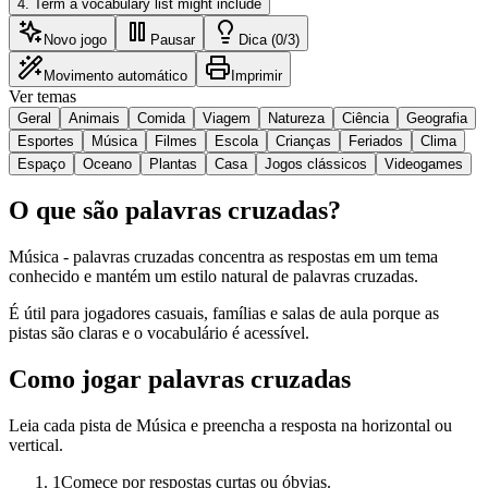
4
.
Term a vocabulary list might include
Novo jogo
Pausar
Dica (0/3)
Movimento automático
Imprimir
Ver temas
Geral
Animais
Comida
Viagem
Natureza
Ciência
Geografia
Esportes
Música
Filmes
Escola
Crianças
Feriados
Clima
Espaço
Oceano
Plantas
Casa
Jogos clássicos
Videogames
O que são palavras cruzadas?
Música - palavras cruzadas concentra as respostas em um tema
conhecido e mantém um estilo natural de palavras cruzadas.
É útil para jogadores casuais, famílias e salas de aula porque as
pistas são claras e o vocabulário é acessível.
Como jogar palavras cruzadas
Leia cada pista de Música e preencha a resposta na horizontal ou
vertical.
1
Comece por respostas curtas ou óbvias.