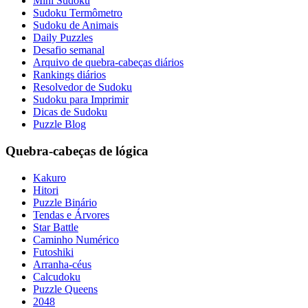
Mini Sudoku
Sudoku Termômetro
Sudoku de Animais
Daily Puzzles
Desafio semanal
Arquivo de quebra-cabeças diários
Rankings diários
Resolvedor de Sudoku
Sudoku para Imprimir
Dicas de Sudoku
Puzzle Blog
Quebra-cabeças de lógica
Kakuro
Hitori
Puzzle Binário
Tendas e Árvores
Star Battle
Caminho Numérico
Futoshiki
Arranha-céus
Calcudoku
Puzzle Queens
2048