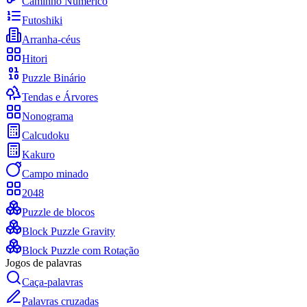
Caminho Numérico
Futoshiki
Arranha-céus
Hitori
Puzzle Binário
Tendas e Árvores
Nonograma
Calcudoku
Kakuro
Campo minado
2048
Puzzle de blocos
Block Puzzle Gravity
Block Puzzle com Rotação
Jogos de palavras
Caça-palavras
Palavras cruzadas