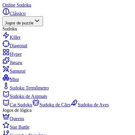
Online Sudoku
Clássico
Jogos de puzzle
Sudoku
Killer
Diagonal
Hyper
Jigsaw
Samurai
Mini
Sudoku Termômetro
Sudoku de Animais
Cat Sudoku
Sudoku de Cães
Sudoku de Aves
Jogos de lógica
Queens
Star Battle