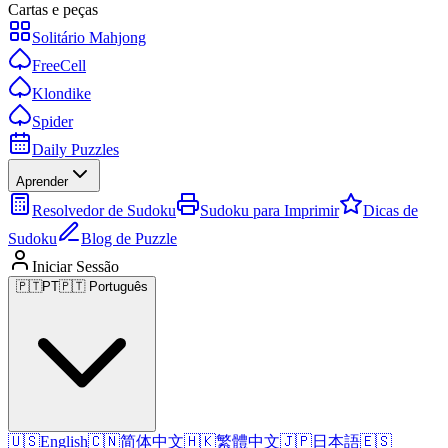
Cartas e peças
Solitário Mahjong
FreeCell
Klondike
Spider
Daily Puzzles
Aprender
Resolvedor de Sudoku
Sudoku para Imprimir
Dicas de
Sudoku
Blog de Puzzle
Iniciar Sessão
🇵🇹
PT
🇵🇹 Português
🇺🇸
English
🇨🇳
简体中文
🇭🇰
繁體中文
🇯🇵
日本語
🇪🇸