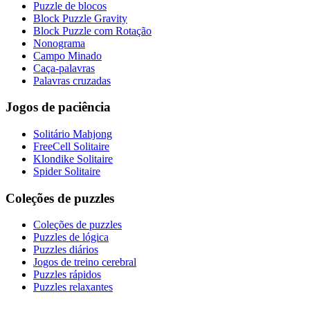
Puzzle de blocos
Block Puzzle Gravity
Block Puzzle com Rotação
Nonograma
Campo Minado
Caça-palavras
Palavras cruzadas
Jogos de paciência
Solitário Mahjong
FreeCell Solitaire
Klondike Solitaire
Spider Solitaire
Coleções de puzzles
Coleções de puzzles
Puzzles de lógica
Puzzles diários
Jogos de treino cerebral
Puzzles rápidos
Puzzles relaxantes