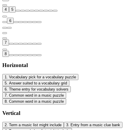
4
5
6
7
8
Horizontal
1
.
Vocabulary pick for a vocabulary puzzle
5
.
Answer suited to a vocabulary grid
6
.
Theme entry for vocabulary solvers
7
.
Common word in a music puzzle
8
.
Common word in a music puzzle
Vertical
2
.
Term a music list might include
3
.
Entry from a music clue bank