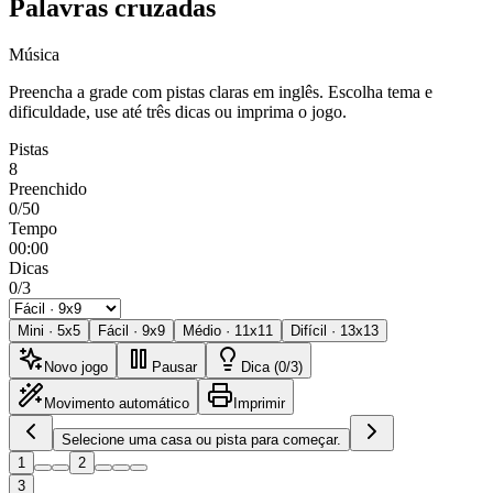
Palavras cruzadas
Música
Preencha a grade com pistas claras em inglês. Escolha tema e
dificuldade, use até três dicas ou imprima o jogo.
Pistas
8
Preenchido
0/50
Tempo
00:00
Dicas
0/3
Mini
·
5
x
5
Fácil
·
9
x
9
Médio
·
11
x
11
Difícil
·
13
x
13
Novo jogo
Pausar
Dica (0/3)
Movimento automático
Imprimir
Selecione uma casa ou pista para começar.
1
2
3