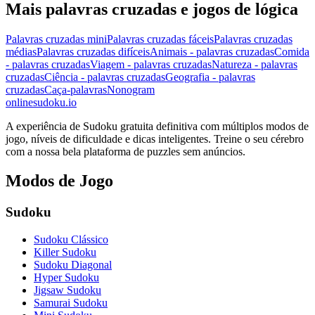
Mais palavras cruzadas e jogos de lógica
Palavras cruzadas mini
Palavras cruzadas fáceis
Palavras cruzadas
médias
Palavras cruzadas difíceis
Animais - palavras cruzadas
Comida
- palavras cruzadas
Viagem - palavras cruzadas
Natureza - palavras
cruzadas
Ciência - palavras cruzadas
Geografia - palavras
cruzadas
Caça-palavras
Nonogram
onlinesudoku.io
A experiência de Sudoku gratuita definitiva com múltiplos modos de
jogo, níveis de dificuldade e dicas inteligentes. Treine o seu cérebro
com a nossa bela plataforma de puzzles sem anúncios.
Modos de Jogo
Sudoku
Sudoku Clássico
Killer Sudoku
Sudoku Diagonal
Hyper Sudoku
Jigsaw Sudoku
Samurai Sudoku