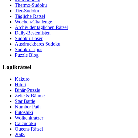
Thermo-Sudoku
Tier-Sudoku
Tägliche Rätsel
Wochen-Challenge
Archiv der täglichen Rätsel
Daily-Bestenlisten
Sudoku-Löser
Ausdruckbares Sudoku
Sudoku-Tipps
Puzzle Blog
Logikrätsel
Kakuro
Hitori
Binär-Puzzle
Zelte & Bäume
Star Battle
Number Path
Futoshiki
Wolkenkratzer
Calcudoku
Queens Rätsel
2048