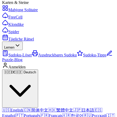
Karten & Steine
Mahjong Solitaire
FreeCell
Klondike
Spider
Tägliche Rätsel
Lernen
Sudoku-Löser
Ausdruckbares Sudoku
Sudoku-Tipps
Puzzle-Blog
Anmelden
🇩🇪
DE
🇩🇪 Deutsch
🇺🇸
English
🇨🇳
简体中文
🇭🇰
繁體中文
🇯🇵
日本語
🇪🇸
Español
🇵🇹
Português
🇫🇷
Français
🇰🇷
한국어
🇷🇺
Русский
🇮🇹