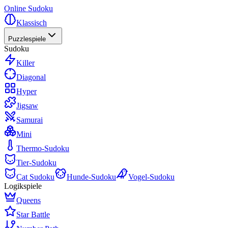
Online Sudoku
Klassisch
Puzzlespiele
Sudoku
Killer
Diagonal
Hyper
Jigsaw
Samurai
Mini
Thermo-Sudoku
Tier-Sudoku
Cat Sudoku
Hunde-Sudoku
Vogel-Sudoku
Logikspiele
Queens
Star Battle