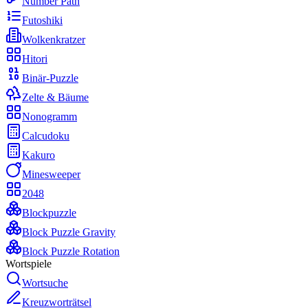
Number Path
Futoshiki
Wolkenkratzer
Hitori
Binär-Puzzle
Zelte & Bäume
Nonogramm
Calcudoku
Kakuro
Minesweeper
2048
Blockpuzzle
Block Puzzle Gravity
Block Puzzle Rotation
Wortspiele
Wortsuche
Kreuzworträtsel