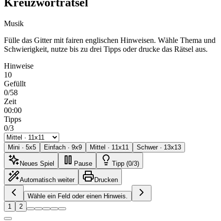
Kreuzworträtsel
Musik
Fülle das Gitter mit fairen englischen Hinweisen. Wähle Thema und
Schwierigkeit, nutze bis zu drei Tipps oder drucke das Rätsel aus.
Hinweise
10
Gefüllt
0/58
Zeit
00:00
Tipps
0/3
Mini
·
5
x
5
Einfach
·
9
x
9
Mittel
·
11
x
11
Schwer
·
13
x
13
Neues Spiel
Pause
Tipp (0/3)
Automatisch weiter
Drucken
Wähle ein Feld oder einen Hinweis.
1
2