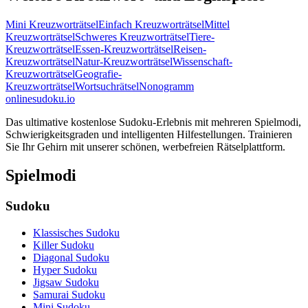
Mini Kreuzworträtsel
Einfach Kreuzworträtsel
Mittel
Kreuzworträtsel
Schweres Kreuzworträtsel
Tiere-
Kreuzworträtsel
Essen-Kreuzworträtsel
Reisen-
Kreuzworträtsel
Natur-Kreuzworträtsel
Wissenschaft-
Kreuzworträtsel
Geografie-
Kreuzworträtsel
Wortsuchrätsel
Nonogramm
onlinesudoku.io
Das ultimative kostenlose Sudoku-Erlebnis mit mehreren Spielmodi,
Schwierigkeitsgraden und intelligenten Hilfestellungen. Trainieren
Sie Ihr Gehirn mit unserer schönen, werbefreien Rätselplattform.
Spielmodi
Sudoku
Klassisches Sudoku
Killer Sudoku
Diagonal Sudoku
Hyper Sudoku
Jigsaw Sudoku
Samurai Sudoku
Mini Sudoku