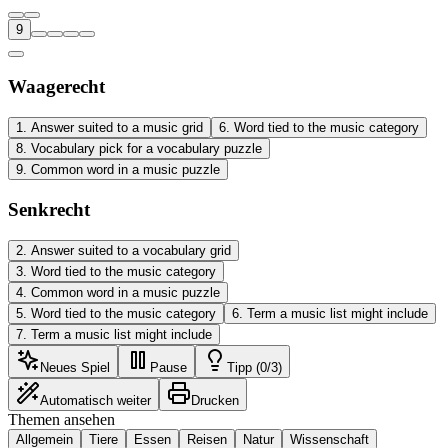
9
Waagerecht
1
.
Answer suited to a music grid
6
.
Word tied to the music category
8
.
Vocabulary pick for a vocabulary puzzle
9
.
Common word in a music puzzle
Senkrecht
2
.
Answer suited to a vocabulary grid
3
.
Word tied to the music category
4
.
Common word in a music puzzle
5
.
Word tied to the music category
6
.
Term a music list might include
7
.
Term a music list might include
Neues Spiel
Pause
Tipp (0/3)
Automatisch weiter
Drucken
Themen ansehen
Allgemein
Tiere
Essen
Reisen
Natur
Wissenschaft