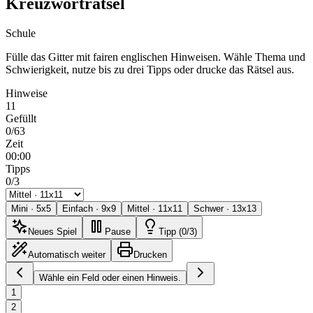
Kreuzworträtsel
Schule
Fülle das Gitter mit fairen englischen Hinweisen. Wähle Thema und
Schwierigkeit, nutze bis zu drei Tipps oder drucke das Rätsel aus.
Hinweise
11
Gefüllt
0/63
Zeit
00:00
Tipps
0/3
Mini
·
5
x
5
Einfach
·
9
x
9
Mittel
·
11
x
11
Schwer
·
13
x
13
Neues Spiel
Pause
Tipp (0/3)
Automatisch weiter
Drucken
Wähle ein Feld oder einen Hinweis.
1
2