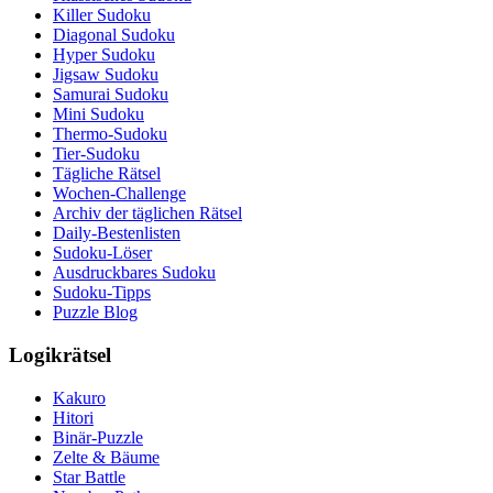
Killer Sudoku
Diagonal Sudoku
Hyper Sudoku
Jigsaw Sudoku
Samurai Sudoku
Mini Sudoku
Thermo-Sudoku
Tier-Sudoku
Tägliche Rätsel
Wochen-Challenge
Archiv der täglichen Rätsel
Daily-Bestenlisten
Sudoku-Löser
Ausdruckbares Sudoku
Sudoku-Tipps
Puzzle Blog
Logikrätsel
Kakuro
Hitori
Binär-Puzzle
Zelte & Bäume
Star Battle