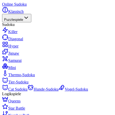
Online Sudoku
Klassisch
Puzzlespiele
Sudoku
Killer
Diagonal
Hyper
Jigsaw
Samurai
Mini
Thermo-Sudoku
Tier-Sudoku
Cat Sudoku
Hunde-Sudoku
Vogel-Sudoku
Logikspiele
Queens
Star Battle