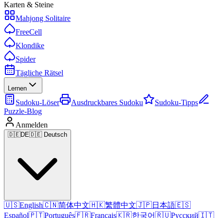
Karten & Steine
Mahjong Solitaire
FreeCell
Klondike
Spider
Tägliche Rätsel
Lernen
Sudoku-Löser
Ausdruckbares Sudoku
Sudoku-Tipps
Puzzle-Blog
Anmelden
🇩🇪
DE
🇩🇪 Deutsch
🇺🇸
English
🇨🇳
简体中文
🇭🇰
繁體中文
🇯🇵
日本語
🇪🇸
Español
🇵🇹
Português
🇫🇷
Français
🇰🇷
한국어
🇷🇺
Русский
🇮🇹