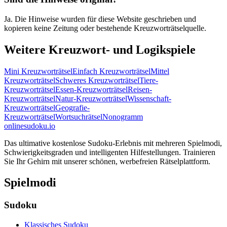
Ja. Die Hinweise wurden für diese Website geschrieben und
kopieren keine Zeitung oder bestehende Kreuzworträtselquelle.
Weitere Kreuzwort- und Logikspiele
Mini Kreuzworträtsel
Einfach Kreuzworträtsel
Mittel
Kreuzworträtsel
Schweres Kreuzworträtsel
Tiere-
Kreuzworträtsel
Essen-Kreuzworträtsel
Reisen-
Kreuzworträtsel
Natur-Kreuzworträtsel
Wissenschaft-
Kreuzworträtsel
Geografie-
Kreuzworträtsel
Wortsuchrätsel
Nonogramm
onlinesudoku.io
Das ultimative kostenlose Sudoku-Erlebnis mit mehreren Spielmodi,
Schwierigkeitsgraden und intelligenten Hilfestellungen. Trainieren
Sie Ihr Gehirn mit unserer schönen, werbefreien Rätselplattform.
Spielmodi
Sudoku
Klassisches Sudoku