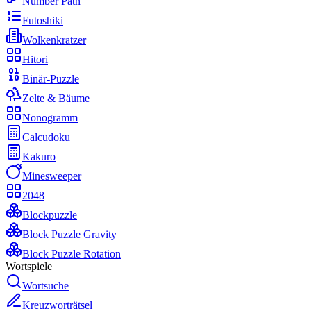
Number Path
Futoshiki
Wolkenkratzer
Hitori
Binär-Puzzle
Zelte & Bäume
Nonogramm
Calcudoku
Kakuro
Minesweeper
2048
Blockpuzzle
Block Puzzle Gravity
Block Puzzle Rotation
Wortspiele
Wortsuche
Kreuzworträtsel