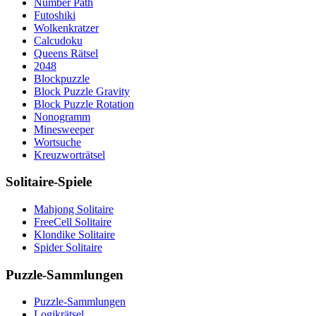
Number Path
Futoshiki
Wolkenkratzer
Calcudoku
Queens Rätsel
2048
Blockpuzzle
Block Puzzle Gravity
Block Puzzle Rotation
Nonogramm
Minesweeper
Wortsuche
Kreuzworträtsel
Solitaire-Spiele
Mahjong Solitaire
FreeCell Solitaire
Klondike Solitaire
Spider Solitaire
Puzzle-Sammlungen
Puzzle-Sammlungen
Logikrätsel