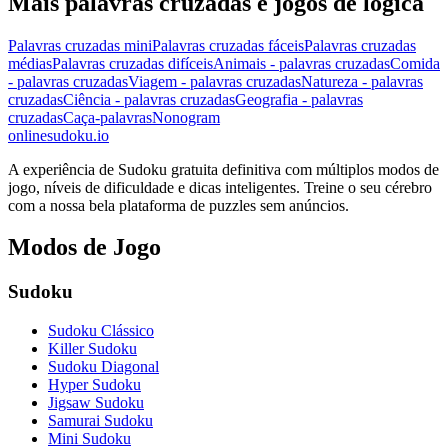
Mais palavras cruzadas e jogos de lógica
Palavras cruzadas mini
Palavras cruzadas fáceis
Palavras cruzadas
médias
Palavras cruzadas difíceis
Animais - palavras cruzadas
Comida
- palavras cruzadas
Viagem - palavras cruzadas
Natureza - palavras
cruzadas
Ciência - palavras cruzadas
Geografia - palavras
cruzadas
Caça-palavras
Nonogram
onlinesudoku.io
A experiência de Sudoku gratuita definitiva com múltiplos modos de
jogo, níveis de dificuldade e dicas inteligentes. Treine o seu cérebro
com a nossa bela plataforma de puzzles sem anúncios.
Modos de Jogo
Sudoku
Sudoku Clássico
Killer Sudoku
Sudoku Diagonal
Hyper Sudoku
Jigsaw Sudoku
Samurai Sudoku
Mini Sudoku