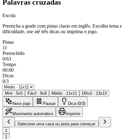
Palavras cruzadas
Escola
Preencha a grade com pistas claras em inglês. Escolha tema e
dificuldade, use até três dicas ou imprima o jogo.
Pistas
11
Preenchido
0/63
Tempo
00:00
Dicas
0/3
Mini
·
5
x
5
Fácil
·
9
x
9
Médio
·
11
x
11
Difícil
·
13
x
13
Novo jogo
Pausar
Dica (0/3)
Movimento automático
Imprimir
Selecione uma casa ou pista para começar.
1
2