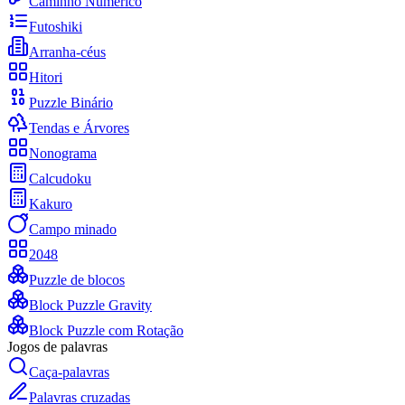
Caminho Numérico
Futoshiki
Arranha-céus
Hitori
Puzzle Binário
Tendas e Árvores
Nonograma
Calcudoku
Kakuro
Campo minado
2048
Puzzle de blocos
Block Puzzle Gravity
Block Puzzle com Rotação
Jogos de palavras
Caça-palavras
Palavras cruzadas