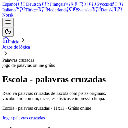
Español
🇩🇪
Deutsch
🇫🇷
Français
🇰🇷
한국어
🇷🇺
Русский
🇮🇹
Italiano
🇹🇷
Türkçe
🇳🇱
Nederlands
🇸🇪
Svenska
🇩🇰
Dansk
🇳🇴
Norsk
Início
Jogos de lógica
Palavras cruzadas
jogo de palavras online grátis
Escola - palavras cruzadas
Resolva palavras cruzadas de Escola com pistas originais,
vocabulário comum, dicas, estatísticas e impressão limpa.
Escola - palavras cruzadas · 11x11 · Grátis online
Jogar palavras cruzadas