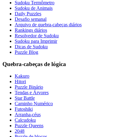
Sudoku Termômetro
Sudoku de Animais
Daily Puzzles
Desafio semanal
Arquivo de quebra-cabeças diários
Rankings diários
Resolvedor de Sudoku
Sudoku para Imprimir
Dicas de Sudoku
Puzzle Blog
Quebra-cabeças de lógica
Kakuro
Hitori
Puzzle Binário
Tendas e Árvores
Star Battle
Caminho Numérico
Futoshiki
Arranha-céus
Calcudoku
Puzzle Queens
2048
Puzzle de blocos