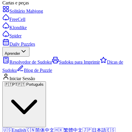
Cartas e peças
Solitário Mahjong
FreeCell
Klondike
Spider
Daily Puzzles
Aprender
Resolvedor de Sudoku
Sudoku para Imprimir
Dicas de
Sudoku
Blog de Puzzle
Iniciar Sessão
🇵🇹
PT
🇵🇹 Português
🇺🇸
English
🇨🇳
简体中文
🇭🇰
繁體中文
🇯🇵
日本語
🇪🇸