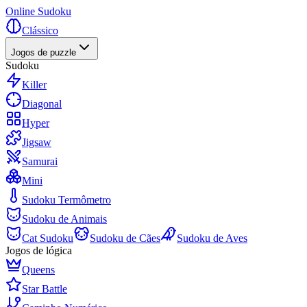
Online Sudoku
Clássico
Jogos de puzzle
Sudoku
Killer
Diagonal
Hyper
Jigsaw
Samurai
Mini
Sudoku Termômetro
Sudoku de Animais
Cat Sudoku
Sudoku de Cães
Sudoku de Aves
Jogos de lógica
Queens
Star Battle