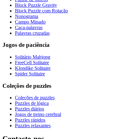
Block Puzzle Gravity
Block Puzzle com Rotação
Nonograma
Campo Minado
Caça-palavras
Palavras cruzadas
Jogos de paciência
Solitário Mahjong
FreeCell Solitaire
Klondike Solitaire
Spider Solitaire
Coleções de puzzles
Coleções de puzzles
Puzzles de lógica
Puzzles diários
Jogos de treino cerebral
Puzzles rápidos
Puzzles relaxantes
Contacte-nos