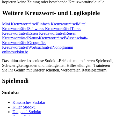
kopieren keine Zeitung oder bestehende Kreuzworträtselquelle.
Weitere Kreuzwort- und Logikspiele
Mini Kreuzworträtsel
Einfach Kreuzworträtsel
Mittel
Kreuzworträtsel
Schweres Kreuzworträtsel
Tiere-
Kreuzworträtsel
Essen-Kreuzworträtsel
Reisen-
Kreuzworträtsel
Natur-Kreuzworträtsel
Wissenschaft-
Kreuzworträtsel
Geografie-
Kreuzworträtsel
Wortsuchrätsel
Nonogramm
onlinesudoku.io
Das ultimative kostenlose Sudoku-Erlebnis mit mehreren Spielmodi,
Schwierigkeitsgraden und intelligenten Hilfestellungen. Trainieren
Sie Ihr Gehirn mit unserer schönen, werbefreien Rätselplattform.
Spielmodi
Sudoku
Klassisches Sudoku
Killer Sudoku
Diagonal Sudoku