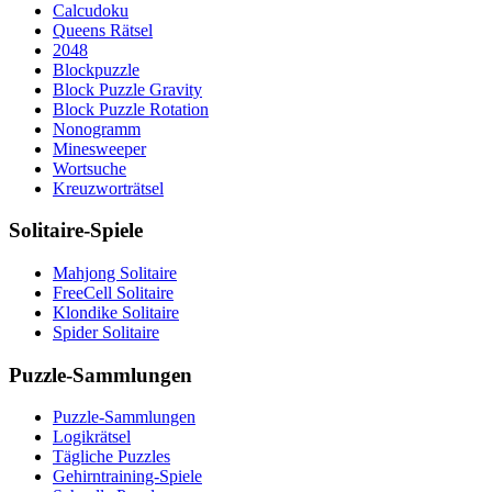
Calcudoku
Queens Rätsel
2048
Blockpuzzle
Block Puzzle Gravity
Block Puzzle Rotation
Nonogramm
Minesweeper
Wortsuche
Kreuzworträtsel
Solitaire-Spiele
Mahjong Solitaire
FreeCell Solitaire
Klondike Solitaire
Spider Solitaire
Puzzle-Sammlungen
Puzzle-Sammlungen
Logikrätsel
Tägliche Puzzles
Gehirntraining-Spiele