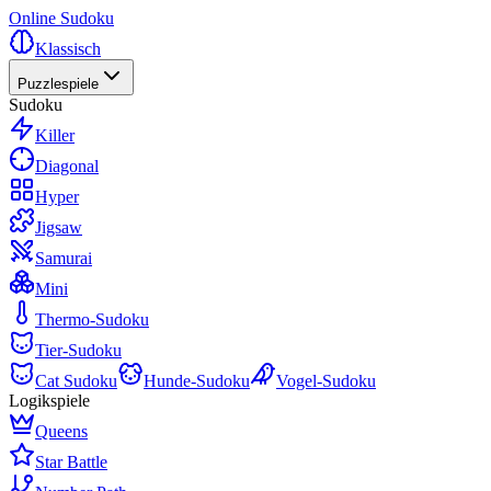
Online Sudoku
Klassisch
Puzzlespiele
Sudoku
Killer
Diagonal
Hyper
Jigsaw
Samurai
Mini
Thermo-Sudoku
Tier-Sudoku
Cat Sudoku
Hunde-Sudoku
Vogel-Sudoku
Logikspiele
Queens
Star Battle