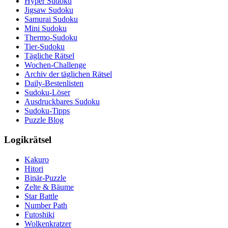
Hyper Sudoku
Jigsaw Sudoku
Samurai Sudoku
Mini Sudoku
Thermo-Sudoku
Tier-Sudoku
Tägliche Rätsel
Wochen-Challenge
Archiv der täglichen Rätsel
Daily-Bestenlisten
Sudoku-Löser
Ausdruckbares Sudoku
Sudoku-Tipps
Puzzle Blog
Logikrätsel
Kakuro
Hitori
Binär-Puzzle
Zelte & Bäume
Star Battle
Number Path
Futoshiki
Wolkenkratzer