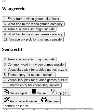
Waagerecht
1
.
Entry from a video games clue bank
6
.
Word tied to the video games category
8
.
Term a science list might include
9
.
Word tied to the video games category
11
.
Vocabulary pick for a science puzzle
Senkrecht
2
.
Term a science list might include
3
.
Common word in a video games puzzle
4
.
Vocabulary pick for a video games puzzle
5
.
Theme entry for science solvers
7
.
Vocabulary pick for a video games puzzle
10
.
Theme entry for vocabulary solvers
Neues Spiel
Pause
Tipp (0/3)
Automatisch weiter
Drucken
Themen ansehen