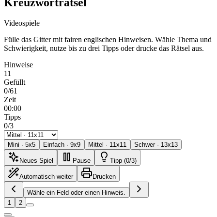
Kreuzworträtsel
Videospiele
Fülle das Gitter mit fairen englischen Hinweisen. Wähle Thema und
Schwierigkeit, nutze bis zu drei Tipps oder drucke das Rätsel aus.
Hinweise
11
Gefüllt
0/61
Zeit
00:00
Tipps
0/3
Mini
·
5
x
5
Einfach
·
9
x
9
Mittel
·
11
x
11
Schwer
·
13
x
13
Neues Spiel
Pause
Tipp (0/3)
Automatisch weiter
Drucken
Wähle ein Feld oder einen Hinweis.
1
2