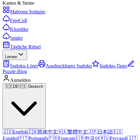
Karten & Steine
Mahjong Solitaire
FreeCell
Klondike
Spider
Tägliche Rätsel
Lernen
Sudoku-Löser
Ausdruckbares Sudoku
Sudoku-Tipps
Puzzle-Blog
Anmelden
🇩🇪
DE
🇩🇪 Deutsch
🇺🇸
English
🇨🇳
简体中文
🇭🇰
繁體中文
🇯🇵
日本語
🇪🇸
Español
🇵🇹
Português
🇫🇷
Français
🇰🇷
한국어
🇷🇺
Русский
🇮🇹