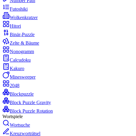
Number Path
Futoshiki
Wolkenkratzer
Hitori
Binär-Puzzle
Zelte & Bäume
Nonogramm
Calcudoku
Kakuro
Minesweeper
2048
Blockpuzzle
Block Puzzle Gravity
Block Puzzle Rotation
Wortspiele
Wortsuche
Kreuzworträtsel