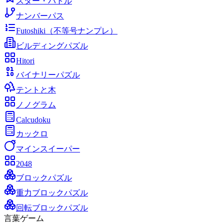
スター・バトル
ナンバーパス
Futoshiki（不等号ナンプレ）
ビルディングパズル
Hitori
バイナリーパズル
テントと木
ノノグラム
Calcudoku
カックロ
マインスイーパー
2048
ブロックパズル
重力ブロックパズル
回転ブロックパズル
言葉ゲーム