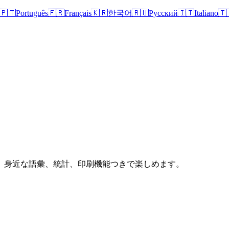
🇵🇹
Português
🇫🇷
Français
🇰🇷
한국어
🇷🇺
Русский
🇮🇹
Italiano
🇹
、身近な語彙、統計、印刷機能つきで楽しめます。