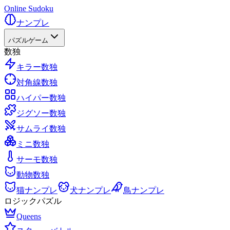
Online Sudoku
ナンプレ
パズルゲーム
数独
キラー数独
対角線数独
ハイパー数独
ジグソー数独
サムライ数独
ミニ数独
サーモ数独
動物数独
猫ナンプレ
犬ナンプレ
鳥ナンプレ
ロジックパズル
Queens