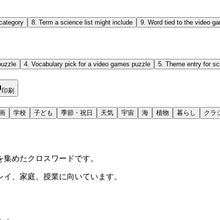
category
8
.
Term a science list might include
9
.
Word tied to the video g
puzzle
4
.
Vocabulary pick for a video games puzzle
5
.
Theme entry for sc
印刷
画
学校
子ども
季節・祝日
天気
宇宙
海
植物
暮らし
クラ
を集めたクロスワードです。
レイ、家庭、授業に向いています。