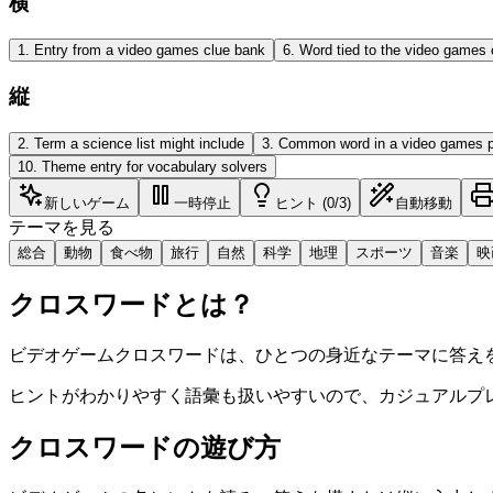
横
1
.
Entry from a video games clue bank
6
.
Word tied to the video games 
縦
2
.
Term a science list might include
3
.
Common word in a video games 
10
.
Theme entry for vocabulary solvers
新しいゲーム
一時停止
ヒント (0/3)
自動移動
テーマを見る
総合
動物
食べ物
旅行
自然
科学
地理
スポーツ
音楽
映
クロスワードとは？
ビデオゲームクロスワードは、ひとつの身近なテーマに答え
ヒントがわかりやすく語彙も扱いやすいので、カジュアルプ
クロスワードの遊び方