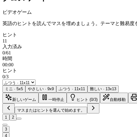
ビデオゲーム
英語のヒントを読んでマスを埋めましょう。テーマと難易度
ヒント
11
入力済み
0/61
時間
00:00
ヒント
0/3
ミニ
·
5
x
5
やさしい
·
9
x
9
ふつう
·
11
x
11
難しい
·
13
x
13
新しいゲーム
一時停止
ヒント (0/3)
自動移動
マスまたはヒントを選んで始めます。
1
2
3
4