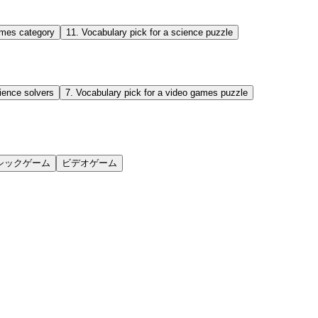
ames category
11
.
Vocabulary pick for a science puzzle
ience solvers
7
.
Vocabulary pick for a video games puzzle
シックゲーム
ビデオゲーム