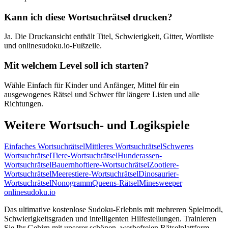
Kann ich diese Wortsuchrätsel drucken?
Ja. Die Druckansicht enthält Titel, Schwierigkeit, Gitter, Wortliste
und onlinesudoku.io-Fußzeile.
Mit welchem Level soll ich starten?
Wähle Einfach für Kinder und Anfänger, Mittel für ein
ausgewogenes Rätsel und Schwer für längere Listen und alle
Richtungen.
Weitere Wortsuch- und Logikspiele
Einfaches Wortsuchrätsel
Mittleres Wortsuchrätsel
Schweres
Wortsuchrätsel
Tiere-Wortsuchrätsel
Hunderassen-
Wortsuchrätsel
Bauernhoftiere-Wortsuchrätsel
Zootiere-
Wortsuchrätsel
Meerestiere-Wortsuchrätsel
Dinosaurier-
Wortsuchrätsel
Nonogramm
Queens-Rätsel
Minesweeper
onlinesudoku.io
Das ultimative kostenlose Sudoku-Erlebnis mit mehreren Spielmodi,
Schwierigkeitsgraden und intelligenten Hilfestellungen. Trainieren
Sie Ihr Gehirn mit unserer schönen, werbefreien Rätselplattform.