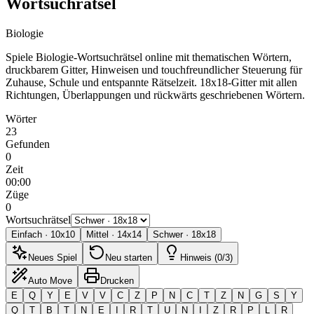
Wortsuchrätsel
Biologie
Spiele Biologie-Wortsuchrätsel online mit thematischen Wörtern,
druckbarem Gitter, Hinweisen und touchfreundlicher Steuerung für
Zuhause, Schule und entspannte Rätselzeit.
18x18-Gitter mit allen
Richtungen, Überlappungen und rückwärts geschriebenen Wörtern.
Wörter
23
Gefunden
0
Zeit
00:00
Züge
0
Wortsuchrätsel
Einfach
·
10
x
10
Mittel
·
14
x
14
Schwer
·
18
x
18
Neues Spiel
Neu starten
Hinweis (0/3)
Auto Move
Drucken
E
Q
Y
E
V
V
C
Z
P
N
C
T
Z
N
G
S
Y
Q
T
B
T
N
E
I
R
T
U
N
I
Z
R
P
L
R