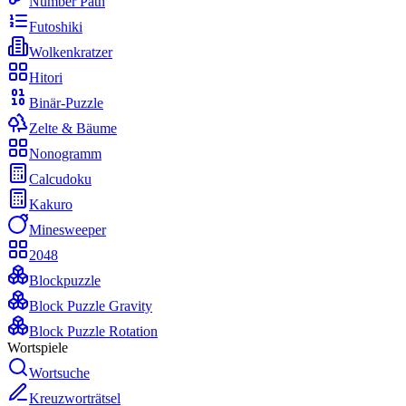
Number Path
Futoshiki
Wolkenkratzer
Hitori
Binär-Puzzle
Zelte & Bäume
Nonogramm
Calcudoku
Kakuro
Minesweeper
2048
Blockpuzzle
Block Puzzle Gravity
Block Puzzle Rotation
Wortspiele
Wortsuche
Kreuzworträtsel