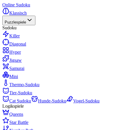
Online Sudoku
Klassisch
Puzzlespiele
Sudoku
Killer
Diagonal
Hyper
Jigsaw
Samurai
Mini
Thermo-Sudoku
Tier-Sudoku
Cat Sudoku
Hunde-Sudoku
Vogel-Sudoku
Logikspiele
Queens
Star Battle