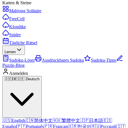
Karten & Steine
Mahjong Solitaire
FreeCell
Klondike
Spider
Tägliche Rätsel
Lernen
Sudoku-Löser
Ausdruckbares Sudoku
Sudoku-Tipps
Puzzle-Blog
Anmelden
🇩🇪
DE
🇩🇪 Deutsch
🇺🇸
English
🇨🇳
简体中文
🇭🇰
繁體中文
🇯🇵
日本語
🇪🇸
Español
🇵🇹
Português
🇫🇷
Français
🇰🇷
한국어
🇷🇺
Русский
🇮🇹