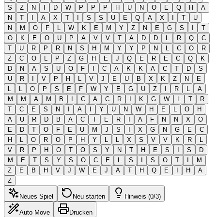
S
Z
N
I
D
W
P
P
P
H
U
N
O
E
Q
H
A
N
T
I
A
X
T
I
S
S
U
E
Q
A
X
I
T
U
N
M
O
F
L
W
K
E
M
Y
Z
N
E
G
S
I
T
O
K
E
O
U
P
A
V
V
T
A
D
D
L
R
Q
C
T
U
R
P
R
N
S
H
M
Y
Y
P
N
L
C
O
R
Z
C
O
L
P
Z
G
H
E
J
Q
E
R
E
C
Q
K
D
N
A
S
U
O
F
I
C
A
K
K
A
C
T
D
S
U
R
I
V
P
H
L
V
J
E
U
B
X
K
Z
N
E
L
L
O
P
S
E
F
W
Y
E
G
U
Z
I
R
L
A
M
M
A
M
B
I
C
A
C
R
I
K
G
W
L
T
R
T
C
E
S
N
I
A
I
Y
U
N
W
H
E
L
O
H
A
U
R
D
B
A
C
T
E
R
I
A
F
N
N
X
O
E
D
T
O
F
E
U
M
J
S
I
X
G
N
G
E
C
H
L
O
R
O
P
H
Y
L
L
X
S
V
V
K
R
L
V
R
P
H
O
T
O
S
Y
N
T
H
E
S
I
S
D
M
E
T
S
Y
S
O
C
E
L
S
I
S
O
T
I
M
Z
E
B
H
V
J
W
E
J
A
T
H
Q
E
I
H
A
Z
Neues Spiel
Neu starten
Hinweis (0/3)
Auto Move
Drucken