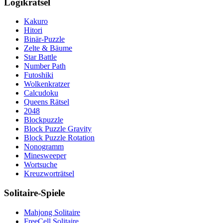
Logikrätsel
Kakuro
Hitori
Binär-Puzzle
Zelte & Bäume
Star Battle
Number Path
Futoshiki
Wolkenkratzer
Calcudoku
Queens Rätsel
2048
Blockpuzzle
Block Puzzle Gravity
Block Puzzle Rotation
Nonogramm
Minesweeper
Wortsuche
Kreuzworträtsel
Solitaire-Spiele
Mahjong Solitaire
FreeCell Solitaire