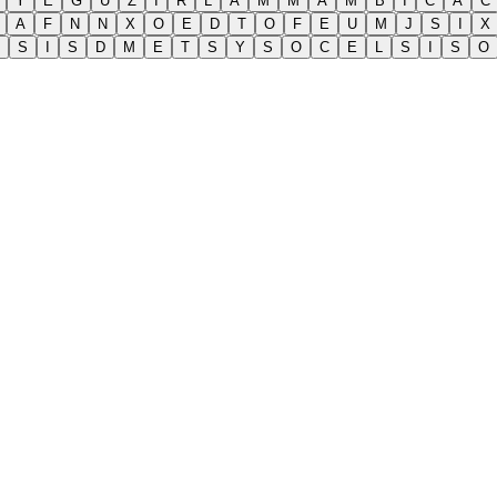
Y
E
G
U
Z
I
R
L
A
M
M
A
M
B
I
C
A
C
A
F
N
N
X
O
E
D
T
O
F
E
U
M
J
S
I
X
S
I
S
D
M
E
T
S
Y
S
O
C
E
L
S
I
S
O