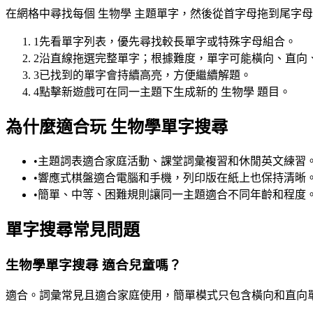
在網格中尋找每個 生物學 主題單字，然後從首字母拖到尾字
1
先看單字列表，優先尋找較長單字或特殊字母組合。
2
沿直線拖選完整單字；根據難度，單字可能橫向、直向
3
已找到的單字會持續高亮，方便繼續解題。
4
點擊新遊戲可在同一主題下生成新的 生物學 題目。
為什麼適合玩 生物學單字搜尋
•
主題詞表適合家庭活動、課堂詞彙複習和休閒英文練習
•
響應式棋盤適合電腦和手機，列印版在紙上也保持清晰
•
簡單、中等、困難規則讓同一主題適合不同年齡和程度
單字搜尋常見問題
生物學單字搜尋 適合兒童嗎？
適合。詞彙常見且適合家庭使用，簡單模式只包含橫向和直向