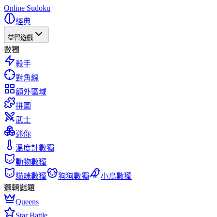
Online Sudoku
經典
益智遊戲
數獨
殺手
對角線
額外區域
拼圖
武士
迷你
溫度計數獨
動物數獨
貓咪數獨
狗狗數獨
小鳥數獨
邏輯謎題
Queens
Star Battle