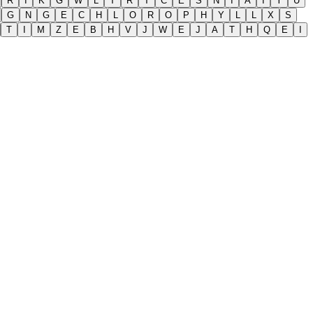
R
I
K
G
W
L
T
R
T
C
E
S
N
I
A
I
Y
U
G
N
G
E
C
H
L
O
R
O
P
H
Y
L
L
X
S
T
I
M
Z
E
B
H
V
J
W
E
J
A
T
H
Q
E
I