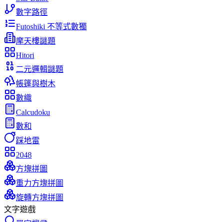
數字路徑
Futoshiki 不等式數獨
摩天樓謎題
Hitori
二元邏輯謎題
帳篷與樹木
數織
Calcudoku
數和
踩地雷
2048
方塊拼圖
重力方塊拼圖
旋轉方塊拼圖
文字遊戲