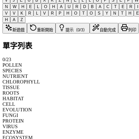
V
J
E
U
B
X
K
Z
N
E
L
L
O
P
S
E
F
W
N
W
H
E
L
O
H
A
U
R
D
B
A
C
T
E
R
I
V
V
K
R
L
V
R
P
H
O
T
O
S
Y
N
T
H
E
H
A
Z
新遊戲
重新開始
提示（0/3）
自動完成
列印
單字列表
0
/
23
POLLEN
SPECIES
NUTRIENT
CHLOROPHYLL
TISSUE
ROOTS
HABITAT
CELL
EVOLUTION
FUNGI
PROTEIN
VIRUS
ENZYME
ECOSYSTEM