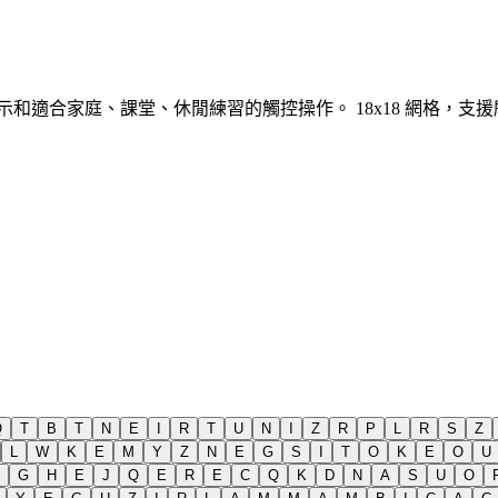
提示和適合家庭、課堂、休閒練習的觸控操作。
18x18 網格，
Q
T
B
T
N
E
I
R
T
U
N
I
Z
R
P
L
R
S
Z
L
W
K
E
M
Y
Z
N
E
G
S
I
T
O
K
E
O
U
G
H
E
J
Q
E
R
E
C
Q
K
D
N
A
S
U
O