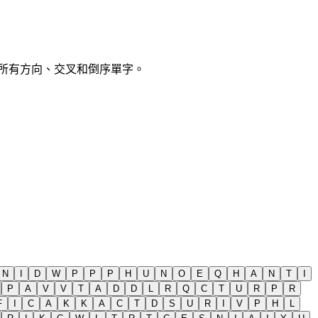
支援所有方向、交叉和倒序單字。
N
I
D
W
P
P
P
H
U
N
O
E
Q
H
A
N
T
I
P
A
V
V
T
A
D
D
L
R
Q
C
T
U
R
P
R
F
I
C
A
K
K
A
C
T
D
S
U
R
I
V
P
H
L