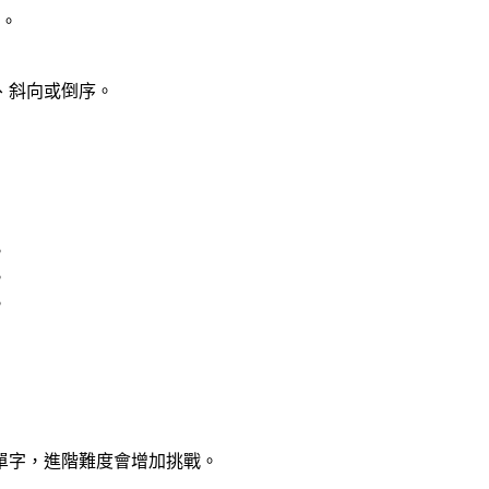
母。
、斜向或倒序。
。
。
。
單字，進階難度會增加挑戰。