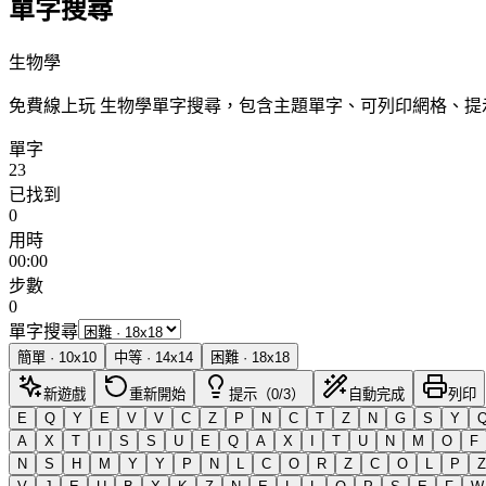
單字搜尋
生物學
免費線上玩 生物學單字搜尋，包含主題單字、可列印網格、
單字
23
已找到
0
用時
00:00
步數
0
單字搜尋
簡單
·
10
x
10
中等
·
14
x
14
困難
·
18
x
18
新遊戲
重新開始
提示（0/3）
自動完成
列印
E
Q
Y
E
V
V
C
Z
P
N
C
T
Z
N
G
S
Y
A
X
T
I
S
S
U
E
Q
A
X
I
T
U
N
M
O
F
N
S
H
M
Y
Y
P
N
L
C
O
R
Z
C
O
L
P
Z