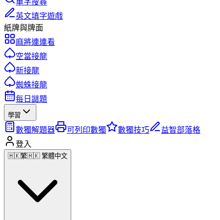
單字搜尋
英文填字遊戲
紙牌與牌面
麻將連連看
空當接龍
新接龍
蜘蛛接龍
每日謎題
學習
數獨解題器
可列印數獨
數獨技巧
益智部落格
登入
🇭🇰
繁
🇭🇰 繁體中文