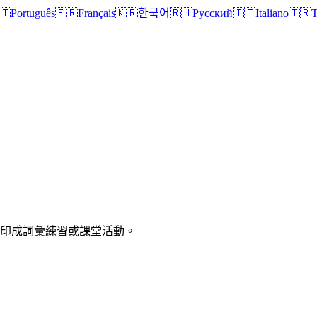
🇹
Português
🇫🇷
Français
🇰🇷
한국어
🇷🇺
Русский
🇮🇹
Italiano
🇹🇷
T
列印成詞彙練習或課堂活動。