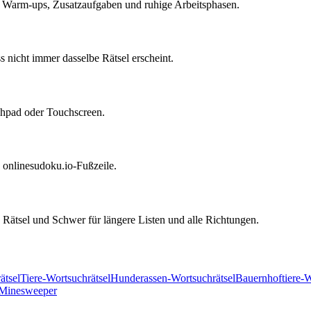
, Warm-ups, Zusatzaufgaben und ruhige Arbeitsphasen.
 nicht immer dasselbe Rätsel erscheint.
uchpad oder Touchscreen.
nd onlinesudoku.io-Fußzeile.
Rätsel und Schwer für längere Listen und alle Richtungen.
ätsel
Tiere-Wortsuchrätsel
Hunderassen-Wortsuchrätsel
Bauernhoftiere-W
Minesweeper