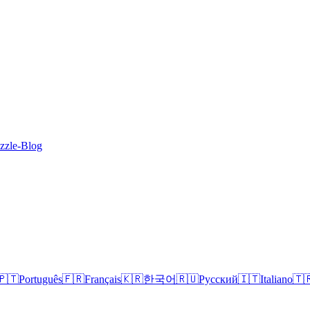
zzle-Blog
🇵🇹
Português
🇫🇷
Français
🇰🇷
한국어
🇷🇺
Русский
🇮🇹
Italiano
🇹