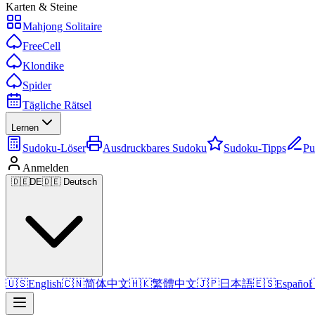
Karten & Steine
Mahjong Solitaire
FreeCell
Klondike
Spider
Tägliche Rätsel
Lernen
Sudoku-Löser
Ausdruckbares Sudoku
Sudoku-Tipps
Pu
Anmelden
🇩🇪
DE
🇩🇪 Deutsch
🇺🇸
English
🇨🇳
简体中文
🇭🇰
繁體中文
🇯🇵
日本語
🇪🇸
Español