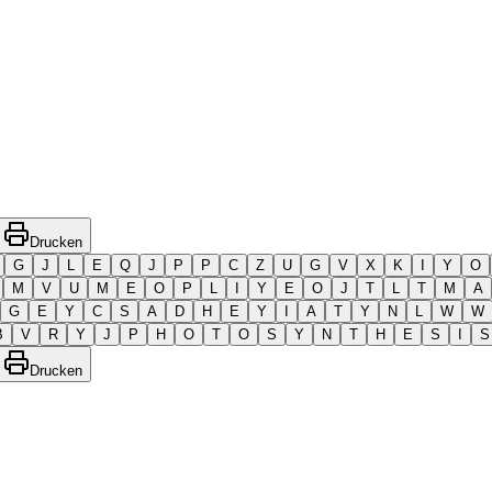
Drucken
G
J
L
E
Q
J
P
P
C
Z
U
G
V
X
K
I
Y
O
M
V
U
M
E
O
P
L
I
Y
E
O
J
T
L
T
M
A
G
E
Y
C
S
A
D
H
E
Y
I
A
T
Y
N
L
W
W
B
V
R
Y
J
P
H
O
T
O
S
Y
N
T
H
E
S
I
S
Drucken