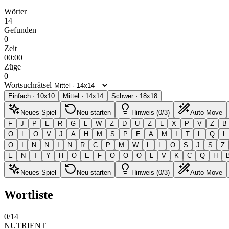
Wörter
14
Gefunden
0
Zeit
00:00
Züge
0
Wortsuchrätsel
Einfach
·
10
x
10
Mittel
·
14
x
14
Schwer
·
18
x
18
Neues Spiel
Neu starten
Hinweis (0/3)
Auto Move
F
J
P
E
R
G
L
W
Z
D
U
Z
L
X
P
V
Z
B
O
L
O
V
J
A
H
M
S
P
E
A
M
I
T
L
Q
L
O
I
N
N
I
N
R
C
P
M
W
L
L
O
S
J
S
Z
E
N
T
Y
H
O
E
F
O
O
O
L
V
K
C
Q
H
Neues Spiel
Neu starten
Hinweis (0/3)
Auto Move
Wortliste
0
/
14
NUTRIENT