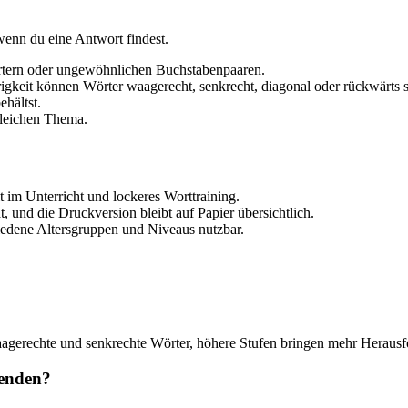
wenn du eine Antwort findest.
örtern oder ungewöhnlichen Buchstabenpaaren.
igkeit können Wörter waagerecht, senkrecht, diagonal oder rückwärts s
hältst.
gleichen Thema.
t im Unterricht und lockeres Worttraining.
, und die Druckversion bleibt auf Papier übersichtlich.
iedene Altersgruppen und Niveaus nutzbar.
 waagerechte und senkrechte Wörter, höhere Stufen bringen mehr Heraus
wenden?