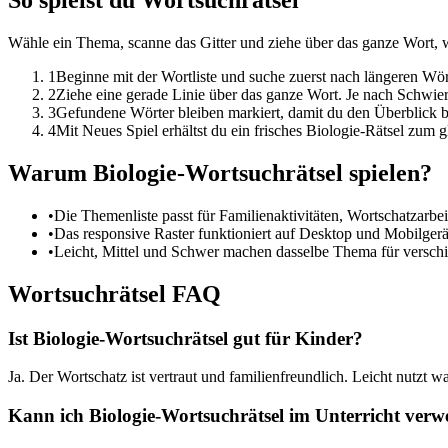
So spielst du Wortsuchrätsel
Wähle ein Thema, scanne das Gitter und ziehe über das ganze Wort, 
1
Beginne mit der Wortliste und suche zuerst nach längeren W
2
Ziehe eine gerade Linie über das ganze Wort. Je nach Schwier
3
Gefundene Wörter bleiben markiert, damit du den Überblick be
4
Mit Neues Spiel erhältst du ein frisches Biologie-Rätsel zum 
Warum Biologie-Wortsuchrätsel spielen?
•
Die Themenliste passt für Familienaktivitäten, Wortschatzarbei
•
Das responsive Raster funktioniert auf Desktop und Mobilgerät
•
Leicht, Mittel und Schwer machen dasselbe Thema für versch
Wortsuchrätsel FAQ
Ist Biologie-Wortsuchrätsel gut für Kinder?
Ja. Der Wortschatz ist vertraut und familienfreundlich. Leicht nutzt
Kann ich Biologie-Wortsuchrätsel im Unterricht ver