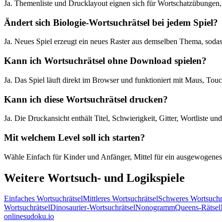
Ja. Themenliste und Drucklayout eignen sich für Wortschatzübungen
Ändert sich Biologie-Wortsuchrätsel bei jedem Spiel?
Ja. Neues Spiel erzeugt ein neues Raster aus demselben Thema, sodass
Kann ich Wortsuchrätsel ohne Download spielen?
Ja. Das Spiel läuft direkt im Browser und funktioniert mit Maus, To
Kann ich diese Wortsuchrätsel drucken?
Ja. Die Druckansicht enthält Titel, Schwierigkeit, Gitter, Wortliste u
Mit welchem Level soll ich starten?
Wähle Einfach für Kinder und Anfänger, Mittel für ein ausgewogenes 
Weitere Wortsuch- und Logikspiele
Einfaches Wortsuchrätsel
Mittleres Wortsuchrätsel
Schweres Wortsuchr
Wortsuchrätsel
Dinosaurier-Wortsuchrätsel
Nonogramm
Queens-Rätsel
onlinesudoku.io