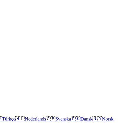

Türkçe
🇳🇱
Nederlands
🇸🇪
Svenska
🇩🇰
Dansk
🇳🇴
Norsk