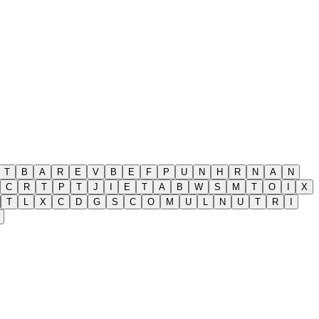
T
B
A
R
E
V
B
E
F
P
U
N
H
R
N
A
N
C
R
T
P
T
J
I
E
T
A
B
W
S
M
T
O
I
X
T
L
X
C
D
G
S
C
O
M
U
L
N
U
T
R
I