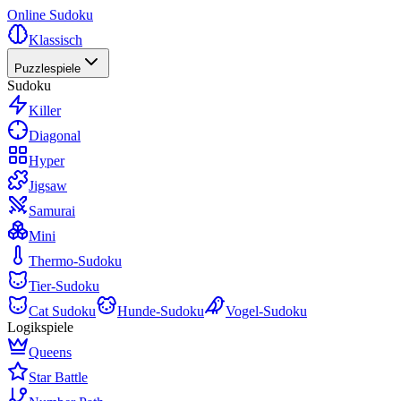
Online Sudoku
Klassisch
Puzzlespiele
Sudoku
Killer
Diagonal
Hyper
Jigsaw
Samurai
Mini
Thermo-Sudoku
Tier-Sudoku
Cat Sudoku
Hunde-Sudoku
Vogel-Sudoku
Logikspiele
Queens
Star Battle