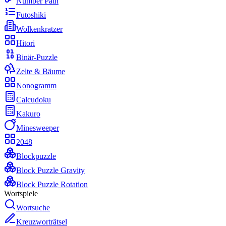
Number Path
Futoshiki
Wolkenkratzer
Hitori
Binär-Puzzle
Zelte & Bäume
Nonogramm
Calcudoku
Kakuro
Minesweeper
2048
Blockpuzzle
Block Puzzle Gravity
Block Puzzle Rotation
Wortspiele
Wortsuche
Kreuzworträtsel