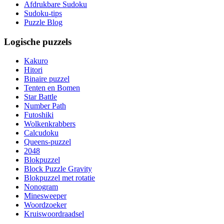
Afdrukbare Sudoku
Sudoku-tips
Puzzle Blog
Logische puzzels
Kakuro
Hitori
Binaire puzzel
Tenten en Bomen
Star Battle
Number Path
Futoshiki
Wolkenkrabbers
Calcudoku
Queens-puzzel
2048
Blokpuzzel
Block Puzzle Gravity
Blokpuzzel met rotatie
Nonogram
Minesweeper
Woordzoeker
Kruiswoordraadsel