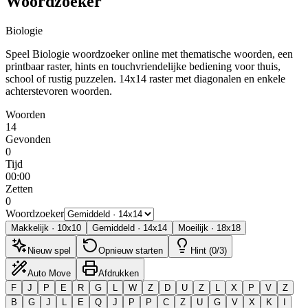
Woordzoeker
Biologie
Speel Biologie woordzoeker online met thematische woorden, een
printbaar raster, hints en touchvriendelijke bediening voor thuis,
school of rustig puzzelen.
14x14 raster met diagonalen en enkele
achterstevoren woorden.
Woorden
14
Gevonden
0
Tijd
00:00
Zetten
0
Woordzoeker
Makkelijk
·
10
x
10
Gemiddeld
·
14
x
14
Moeilijk
·
18
x
18
Nieuw spel
Opnieuw starten
Hint (0/3)
Auto Move
Afdrukken
F
J
P
E
R
G
L
W
Z
D
U
Z
L
X
P
V
Z
B
G
J
L
E
Q
J
P
P
C
Z
U
G
V
X
K
I