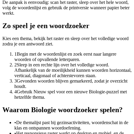
De aanpak is eenvoudig: scan het raster, sleep over het hele woord,
volg de woordenlijst en gebruik de printversie wanneer papier beter
werkt.
Zo speel je een woordzoeker
Kies een thema, bekijk het raster en sleep over het volledige woord
zodra je een antwoord ziet.
1
Begin met de woordenlijst en zoek eerst naar langere
woorden of opvallende letterparen.
2
Sleep in een rechte lijn over het volledige woord.
Afhankelijk van de moeilijkheid kunnen woorden horizontaal,
verticaal, diagonaal of achterstevoren staan.
3
Gevonden woorden blijven gemarkeerd, zodat je overzicht
houdt.
4
Gebruik Nieuw spel voor een nieuwe Biologie-puzzel met
hetzelfde thema.
Waarom Biologie woordzoeker spelen?
•
De themalijst past bij gezinsactiviteiten, woordenschat in de
klas en ontspannen woordoefening.
•
Het responsieve raster werkt op desktop en mobiel, en de