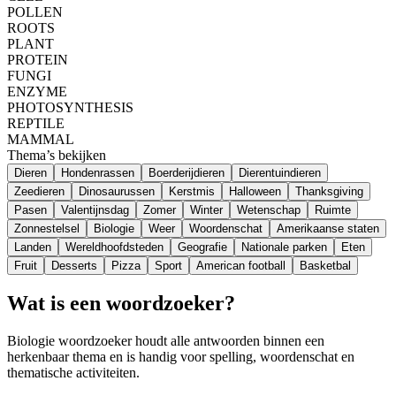
POLLEN
ROOTS
PLANT
PROTEIN
FUNGI
ENZYME
PHOTOSYNTHESIS
REPTILE
MAMMAL
Thema’s bekijken
Dieren
Hondenrassen
Boerderijdieren
Dierentuindieren
Zeedieren
Dinosaurussen
Kerstmis
Halloween
Thanksgiving
Pasen
Valentijnsdag
Zomer
Winter
Wetenschap
Ruimte
Zonnestelsel
Biologie
Weer
Woordenschat
Amerikaanse staten
Landen
Wereldhoofdsteden
Geografie
Nationale parken
Eten
Fruit
Desserts
Pizza
Sport
American football
Basketbal
Wat is een woordzoeker?
Biologie woordzoeker houdt alle antwoorden binnen een
herkenbaar thema en is handig voor spelling, woordenschat en
thematische activiteiten.