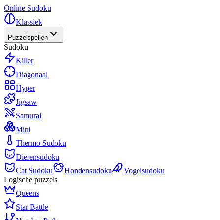
Online Sudoku
Klassiek
Puzzelspellen
Sudoku
Killer
Diagonaal
Hyper
Jigsaw
Samurai
Mini
Thermo Sudoku
Dierensudoku
Cat Sudoku
Hondensudoku
Vogelsudoku
Logische puzzels
Queens
Star Battle