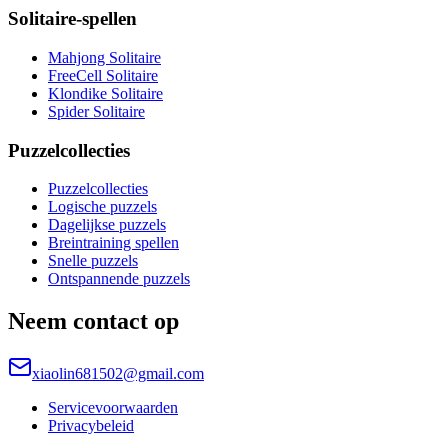
Solitaire-spellen
Mahjong Solitaire
FreeCell Solitaire
Klondike Solitaire
Spider Solitaire
Puzzelcollecties
Puzzelcollecties
Logische puzzels
Dagelijkse puzzels
Breintraining spellen
Snelle puzzels
Ontspannende puzzels
Neem contact op
xiaolin681502@gmail.com
Servicevoorwaarden
Privacybeleid