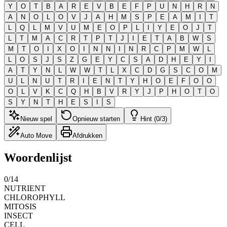
Y
O
T
B
A
R
E
V
B
E
F
P
U
N
H
R
N
A
N
O
L
O
V
J
A
H
M
S
P
E
A
M
I
T
L
Q
L
M
V
U
M
E
O
P
L
I
Y
E
O
J
T
L
T
M
A
C
R
T
P
T
J
I
E
T
A
B
W
S
M
T
O
I
X
O
I
N
N
I
N
R
C
P
M
W
L
L
O
S
J
S
Z
G
E
Y
C
S
A
D
H
E
Y
I
A
T
Y
N
L
W
W
T
L
X
C
D
G
S
C
O
M
U
L
N
U
T
R
I
E
N
T
Y
H
O
E
F
O
O
O
L
V
K
C
Q
H
B
V
R
Y
J
P
H
O
T
O
S
Y
N
T
H
E
S
I
S
Nieuw spel
Opnieuw starten
Hint (0/3)
Auto Move
Afdrukken
Woordenlijst
0
/
14
NUTRIENT
CHLOROPHYLL
MITOSIS
INSECT
CELL