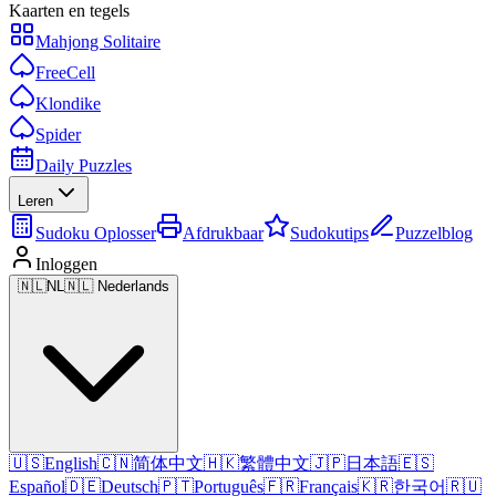
Kaarten en tegels
Mahjong Solitaire
FreeCell
Klondike
Spider
Daily Puzzles
Leren
Sudoku Oplosser
Afdrukbaar
Sudokutips
Puzzelblog
Inloggen
🇳🇱
NL
🇳🇱 Nederlands
🇺🇸
English
🇨🇳
简体中文
🇭🇰
繁體中文
🇯🇵
日本語
🇪🇸
Español
🇩🇪
Deutsch
🇵🇹
Português
🇫🇷
Français
🇰🇷
한국어
🇷🇺