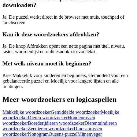
downloaden?
Ja. De puzzel werkt direct in de browser met muis, touchpad of
touchscreen.
Kan ik deze woordzoekers afdrukken?
Ja. De knop Afdrukken opent een nette pagina met titel, niveau,
raster, woordenlijst en onlinesudoku.io-voettekst.
Met welk niveau moet ik beginnen?
Kies Makkelijk voor kinderen en beginners, Gemiddeld voor een
gebalanceerde puzzel en Moeilijk voor langere lijsten en alle
richtingen.
Meer woordzoekers en logicaspellen
Makkelijke woordzoeker
Gemiddelde woordzoeker
Moeilijke
woordzoeker
Dieren woordzoeker
Hondenrassen
woordzoeker
Boerderijdieren woordzoeker
Dierentuindieren
woordzoeker
Zeedieren woordzoeker
Dinosaurussen
woordzoeker
Nonogram
Queens-puzzel
Mijnenveger