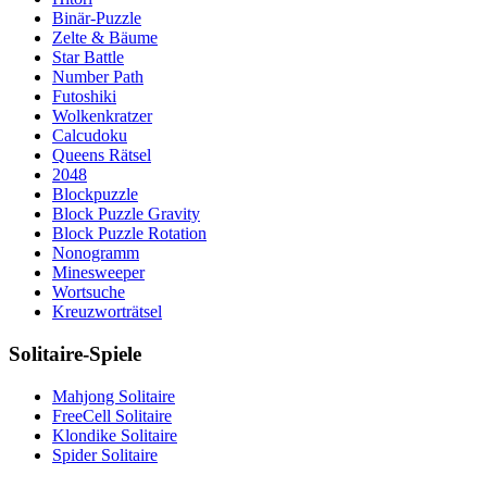
Binär-Puzzle
Zelte & Bäume
Star Battle
Number Path
Futoshiki
Wolkenkratzer
Calcudoku
Queens Rätsel
2048
Blockpuzzle
Block Puzzle Gravity
Block Puzzle Rotation
Nonogramm
Minesweeper
Wortsuche
Kreuzworträtsel
Solitaire-Spiele
Mahjong Solitaire
FreeCell Solitaire
Klondike Solitaire
Spider Solitaire