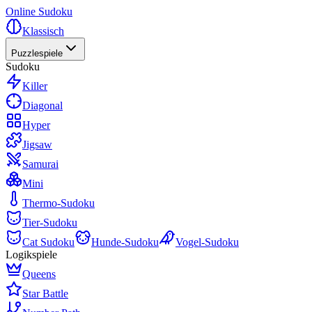
Online Sudoku
Klassisch
Puzzlespiele
Sudoku
Killer
Diagonal
Hyper
Jigsaw
Samurai
Mini
Thermo-Sudoku
Tier-Sudoku
Cat Sudoku
Hunde-Sudoku
Vogel-Sudoku
Logikspiele
Queens
Star Battle