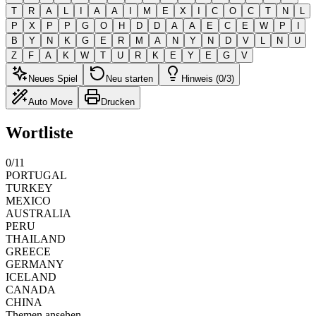
T
R
A
L
I
A
A
I
M
E
X
I
C
O
C
T
N
L
P
X
P
P
G
O
H
D
D
A
A
E
C
E
W
P
I
B
Y
N
K
G
E
R
M
A
N
Y
N
D
V
L
N
U
Z
F
A
K
W
T
U
R
K
E
Y
E
G
V
Neues Spiel
Neu starten
Hinweis (0/3)
Auto Move
Drucken
Wortliste
0
/
11
PORTUGAL
TURKEY
MEXICO
AUSTRALIA
PERU
THAILAND
GREECE
GERMANY
ICELAND
CANADA
CHINA
Themen ansehen