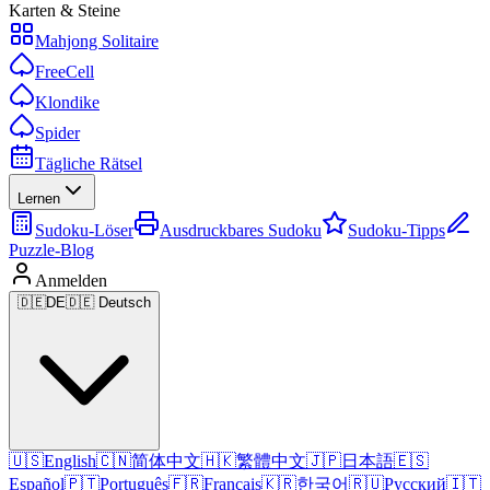
Karten & Steine
Mahjong Solitaire
FreeCell
Klondike
Spider
Tägliche Rätsel
Lernen
Sudoku-Löser
Ausdruckbares Sudoku
Sudoku-Tipps
Puzzle-Blog
Anmelden
🇩🇪
DE
🇩🇪 Deutsch
🇺🇸
English
🇨🇳
简体中文
🇭🇰
繁體中文
🇯🇵
日本語
🇪🇸
Español
🇵🇹
Português
🇫🇷
Français
🇰🇷
한국어
🇷🇺
Русский
🇮🇹