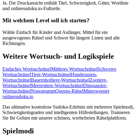
Ja. Die Druckansicht enthält Titel, Schwierigkeit, Gitter, Wortliste
und onlinesudoku.io-Fußzeile.
Mit welchem Level soll ich starten?
Wähle Einfach für Kinder und Anfänger, Mittel für ein
ausgewogenes Rätsel und Schwer für längere Listen und alle
Richtungen.
Weitere Wortsuch- und Logikspiele
Einfaches Wortsuchrätsel
Mittleres Wortsuchrätsel
Schweres
Wortsuchrätsel
Tiere-Wortsuchrätsel
Hunderassen-
Wortsuchrätsel
Bauernhoftiere-Wortsuchrätsel
Zootiere-
Wortsuchrätsel
Meerestiere-Wortsuchrätsel
Dinosaurier-
Wortsuchrätsel
Nonogramm
Queens-Rätsel
Minesweeper
onlinesudoku.io
Das ultimative kostenlose Sudoku-Erlebnis mit mehreren Spielmodi,
Schwierigkeitsgraden und intelligenten Hilfestellungen. Trainieren
Sie Ihr Gehirn mit unserer schönen, werbefreien Rätselplattform.
Spielmodi