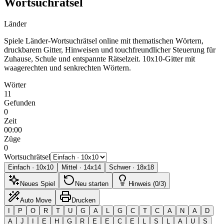
Wortsuchrätsel
Länder
Spiele Länder-Wortsuchrätsel online mit thematischen Wörtern,
druckbarem Gitter, Hinweisen und touchfreundlicher Steuerung für
Zuhause, Schule und entspannte Rätselzeit.
10x10-Gitter mit
waagerechten und senkrechten Wörtern.
Wörter
11
Gefunden
0
Zeit
00:00
Züge
0
Wortsuchrätsel
Einfach
·
10
x
10
Mittel
·
14
x
14
Schwer
·
18
x
18
Neues Spiel
Neu starten
Hinweis (0/3)
Auto Move
Drucken
I
P
O
R
T
U
G
A
L
G
C
T
C
A
N
A
D
A
J
I
E
H
G
R
E
E
C
E
L
S
L
A
U
S