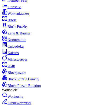
Number Path
Futoshiki
Wolkenkratzer
Hitori
Binär-Puzzle
Zelte & Bäume
Nonogramm
Calcudoku
Kakuro
Minesweeper
2048
Blockpuzzle
Block Puzzle Gravity
Block Puzzle Rotation
Wortspiele
Wortsuche
Kreuzworträtsel