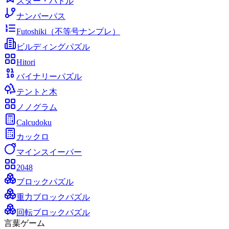
スター・バトル
ナンバーパス
Futoshiki（不等号ナンプレ）
ビルディングパズル
Hitori
バイナリーパズル
テントと木
ノノグラム
Calcudoku
カックロ
マインスイーパー
2048
ブロックパズル
重力ブロックパズル
回転ブロックパズル
言葉ゲーム