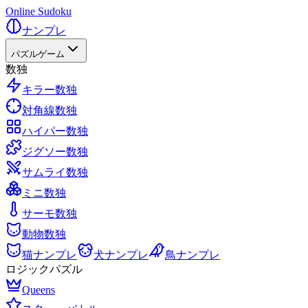
Online Sudoku
ナンプレ
パズルゲーム
数独
キラー数独
対角線数独
ハイパー数独
ジグソー数独
サムライ数独
ミニ数独
サーモ数独
動物数独
猫ナンプレ
犬ナンプレ
鳥ナンプレ
ロジックパズル
Queens