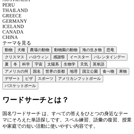
PERU
THAILAND
GREECE
GERMANY
ICELAND
CANADA
CHINA
テーマを見る
動物
犬種
農場の動物
動物園の動物
海の生き物
恐竜
クリスマス
ハロウィン
感謝祭
イースター
バレンタインデー
夏
冬
科学
宇宙
太陽系
生物学
天気
英単語
アメリカの州
国名
世界の首都
地理
国立公園
食べ物
果物
デザート
ピザ
スポーツ
アメリカンフットボール
バスケットボール
ワードサーチとは？
国名ワードサーチ は、すべての答えをひとつの身近なテー
マにそろえた単語探しです。スペル練習、語彙の復習、授業
や家庭での短い活動に使いやすい内容です。