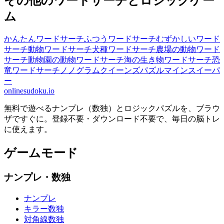
その他のワードサーチとロジックゲー
ム
かんたんワードサーチ
ふつうワードサーチ
むずかしいワード
サーチ
動物ワードサーチ
犬種ワードサーチ
農場の動物ワード
サーチ
動物園の動物ワードサーチ
海の生き物ワードサーチ
恐
竜ワードサーチ
ノノグラム
クイーンズパズル
マインスイーパ
ー
onlinesudoku.io
無料で遊べるナンプレ（数独）とロジックパズルを、ブラウ
ザですぐに。登録不要・ダウンロード不要で、毎日の脳トレ
に使えます。
ゲームモード
ナンプレ・数独
ナンプレ
キラー数独
対角線数独