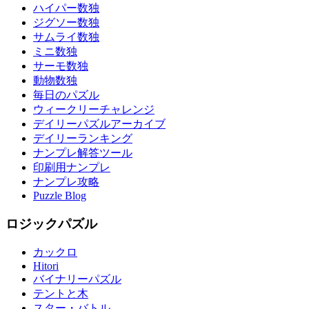
ハイパー数独
ジグソー数独
サムライ数独
ミニ数独
サーモ数独
動物数独
毎日のパズル
ウィークリーチャレンジ
デイリーパズルアーカイブ
デイリーランキング
ナンプレ解答ツール
印刷用ナンプレ
ナンプレ攻略
Puzzle Blog
ロジックパズル
カックロ
Hitori
バイナリーパズル
テントと木
スター・バトル