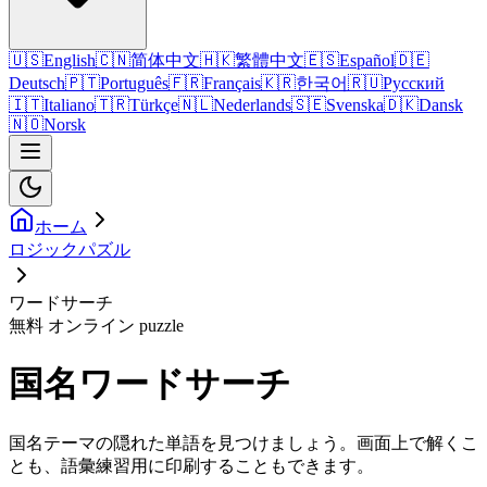
🇺🇸
English
🇨🇳
简体中文
🇭🇰
繁體中文
🇪🇸
Español
🇩🇪
Deutsch
🇵🇹
Português
🇫🇷
Français
🇰🇷
한국어
🇷🇺
Русский
🇮🇹
Italiano
🇹🇷
Türkçe
🇳🇱
Nederlands
🇸🇪
Svenska
🇩🇰
Dansk
🇳🇴
Norsk
ホーム
ロジックパズル
ワードサーチ
無料 オンライン puzzle
国名ワードサーチ
国名テーマの隠れた単語を見つけましょう。画面上で解くこ
とも、語彙練習用に印刷することもできます。