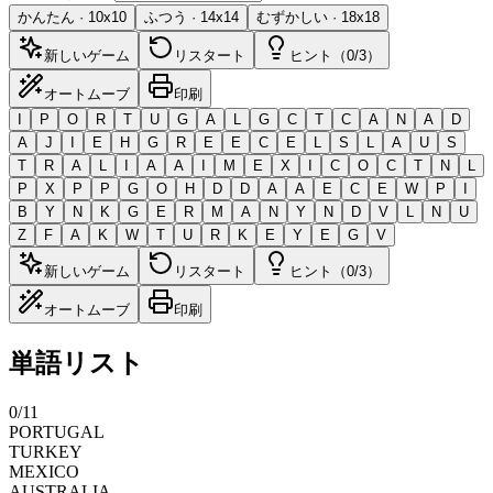
かんたん
·
10
x
10
ふつう
·
14
x
14
むずかしい
·
18
x
18
新しいゲーム
リスタート
ヒント（0/3）
オートムーブ
印刷
I
P
O
R
T
U
G
A
L
G
C
T
C
A
N
A
D
A
J
I
E
H
G
R
E
E
C
E
L
S
L
A
U
S
T
R
A
L
I
A
A
I
M
E
X
I
C
O
C
T
N
L
P
X
P
P
G
O
H
D
D
A
A
E
C
E
W
P
I
B
Y
N
K
G
E
R
M
A
N
Y
N
D
V
L
N
U
Z
F
A
K
W
T
U
R
K
E
Y
E
G
V
新しいゲーム
リスタート
ヒント（0/3）
オートムーブ
印刷
単語リスト
0
/
11
PORTUGAL
TURKEY
MEXICO
AUSTRALIA