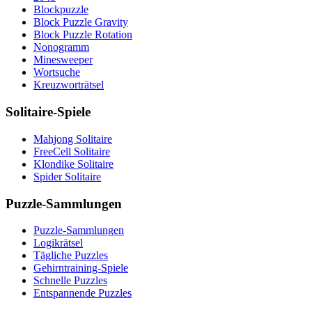
Blockpuzzle
Block Puzzle Gravity
Block Puzzle Rotation
Nonogramm
Minesweeper
Wortsuche
Kreuzworträtsel
Solitaire-Spiele
Mahjong Solitaire
FreeCell Solitaire
Klondike Solitaire
Spider Solitaire
Puzzle-Sammlungen
Puzzle-Sammlungen
Logikrätsel
Tägliche Puzzles
Gehirntraining-Spiele
Schnelle Puzzles
Entspannende Puzzles