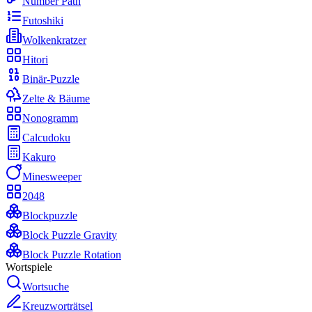
Number Path
Futoshiki
Wolkenkratzer
Hitori
Binär-Puzzle
Zelte & Bäume
Nonogramm
Calcudoku
Kakuro
Minesweeper
2048
Blockpuzzle
Block Puzzle Gravity
Block Puzzle Rotation
Wortspiele
Wortsuche
Kreuzworträtsel