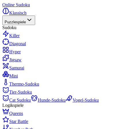
Online Sudoku
Klassisch
Puzzlespiele
Sudoku
Killer
Diagonal
Hyper
Jigsaw
Samurai
Mini
Thermo-Sudoku
Tier-Sudoku
Cat Sudoku
Hunde-Sudoku
Vogel-Sudoku
Logikspiele
Queens
Star Battle