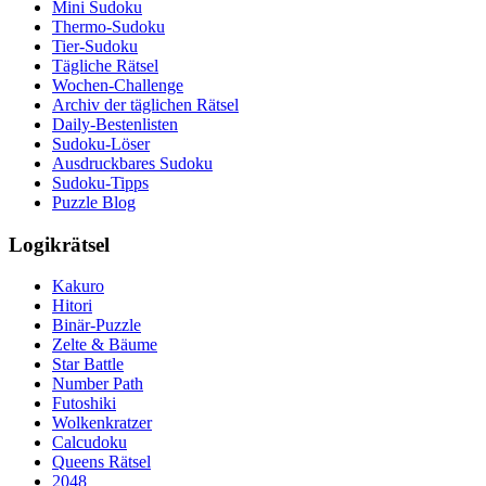
Mini Sudoku
Thermo-Sudoku
Tier-Sudoku
Tägliche Rätsel
Wochen-Challenge
Archiv der täglichen Rätsel
Daily-Bestenlisten
Sudoku-Löser
Ausdruckbares Sudoku
Sudoku-Tipps
Puzzle Blog
Logikrätsel
Kakuro
Hitori
Binär-Puzzle
Zelte & Bäume
Star Battle
Number Path
Futoshiki
Wolkenkratzer
Calcudoku
Queens Rätsel
2048