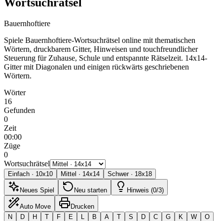
Wortsuchrätsel
Bauernhoftiere
Spiele Bauernhoftiere-Wortsuchrätsel online mit thematischen
Wörtern, druckbarem Gitter, Hinweisen und touchfreundlicher
Steuerung für Zuhause, Schule und entspannte Rätselzeit.
14x14-
Gitter mit Diagonalen und einigen rückwärts geschriebenen
Wörtern.
Wörter
16
Gefunden
0
Zeit
00:00
Züge
0
Wortsuchrätsel
Einfach
·
10
x
10
Mittel
·
14
x
14
Schwer
·
18
x
18
Neues Spiel
Neu starten
Hinweis (0/3)
Auto Move
Drucken
N
D
H
T
F
E
L
B
A
T
S
D
C
G
K
W
O