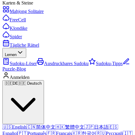
Karten & Steine
Mahjong Solitaire
FreeCell
Klondike
Spider
Tägliche Rätsel
Lernen
Sudoku-Löser
Ausdruckbares Sudoku
Sudoku-Tipps
Puzzle-Blog
Anmelden
🇩🇪
DE
🇩🇪 Deutsch
🇺🇸
English
🇨🇳
简体中文
🇭🇰
繁體中文
🇯🇵
日本語
🇪🇸
Español
🇵🇹
Português
🇫🇷
Français
🇰🇷
한국어
🇷🇺
Русский
🇮🇹