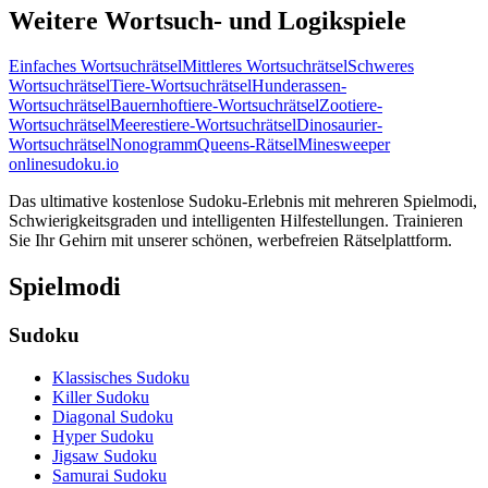
Weitere Wortsuch- und Logikspiele
Einfaches Wortsuchrätsel
Mittleres Wortsuchrätsel
Schweres
Wortsuchrätsel
Tiere-Wortsuchrätsel
Hunderassen-
Wortsuchrätsel
Bauernhoftiere-Wortsuchrätsel
Zootiere-
Wortsuchrätsel
Meerestiere-Wortsuchrätsel
Dinosaurier-
Wortsuchrätsel
Nonogramm
Queens-Rätsel
Minesweeper
onlinesudoku.io
Das ultimative kostenlose Sudoku-Erlebnis mit mehreren Spielmodi,
Schwierigkeitsgraden und intelligenten Hilfestellungen. Trainieren
Sie Ihr Gehirn mit unserer schönen, werbefreien Rätselplattform.
Spielmodi
Sudoku
Klassisches Sudoku
Killer Sudoku
Diagonal Sudoku
Hyper Sudoku
Jigsaw Sudoku
Samurai Sudoku