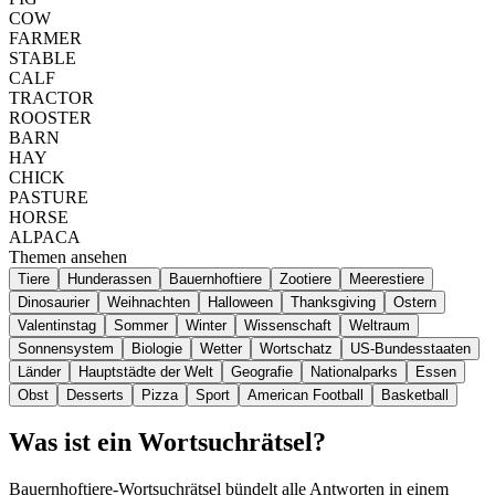
COW
FARMER
STABLE
CALF
TRACTOR
ROOSTER
BARN
HAY
CHICK
PASTURE
HORSE
ALPACA
Themen ansehen
Tiere
Hunderassen
Bauernhoftiere
Zootiere
Meerestiere
Dinosaurier
Weihnachten
Halloween
Thanksgiving
Ostern
Valentinstag
Sommer
Winter
Wissenschaft
Weltraum
Sonnensystem
Biologie
Wetter
Wortschatz
US-Bundesstaaten
Länder
Hauptstädte der Welt
Geografie
Nationalparks
Essen
Obst
Desserts
Pizza
Sport
American Football
Basketball
Was ist ein Wortsuchrätsel?
Bauernhoftiere-Wortsuchrätsel bündelt alle Antworten in einem