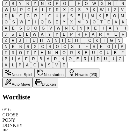
Z
B
Y
B
Y
N
O
P
O
T
F
O
W
G
N
I
N
W
N
P
C
A
L
F
R
X
O
S
P
K
W
I
Z
V
D
K
C
G
R
J
C
U
A
S
E
I
M
K
B
O
M
O
S
W
T
I
Q
B
E
Y
X
M
D
O
T
E
A
K
A
E
S
O
O
G
V
W
N
C
N
X
E
H
A
Y
H
J
S
E
L
W
A
Y
Y
E
P
R
F
A
R
M
E
R
Z
R
J
T
U
H
A
N
I
C
H
I
C
K
T
G
N
N
B
B
S
X
C
R
O
O
S
T
E
R
E
G
I
P
T
R
O
T
Z
H
N
H
O
R
S
E
U
C
U
B
F
P
I
A
F
R
B
A
R
N
O
E
R
I
D
U
U
C
A
L
P
A
C
A
S
V
E
Neues Spiel
Neu starten
Hinweis (0/3)
Auto Move
Drucken
Wortliste
0
/
16
GOOSE
PONY
DONKEY
PIG