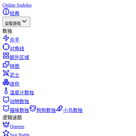
Online Sudoku
经典
益智游戏
数独
杀手
对角线
额外区域
拼图
武士
迷你
温度计数独
动物数独
猫咪数独
狗狗数独
小鸟数独
逻辑谜题
Queens
Star Battle