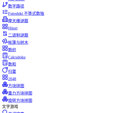
数字路径
Futoshiki 不等式数独
摩天楼谜题
Hitori
二进制谜题
帐篷与树木
数织
Calcudoku
数和
扫雷
2048
方块拼图
重力方块拼图
旋转方块拼图
文字游戏