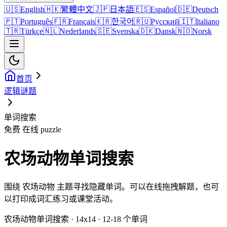
🇺🇸
English
🇭🇰
繁體中文
🇯🇵
日本語
🇪🇸
Español
🇩🇪
Deutsch
🇵🇹
Português
🇫🇷
Français
🇰🇷
한국어
🇷🇺
Русский
🇮🇹
Italiano
🇹🇷
Türkçe
🇳🇱
Nederlands
🇸🇪
Svenska
🇩🇰
Dansk
🇳🇴
Norsk
首页
逻辑谜题
单词搜索
免费 在线 puzzle
农场动物单词搜索
围绕 农场动物 主题寻找隐藏单词。可以在线拖拽解题，也可
以打印成词汇练习或课堂活动。
农场动物单词搜索 · 14x14 · 12-18 个单词