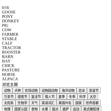
0
/
16
GOOSE
PONY
DONKEY
PIG
COW
FARMER
STABLE
CALF
TRACTOR
ROOSTER
BARN
HAY
CHICK
PASTURE
HORSE
ALPACA
浏览主题
动物
犬种
农场动物
动物园动物
海洋动物
恐龙
圣诞节
万圣节
感恩节
复活节
情人节
夏季
冬季
科学
太空
太阳系
生物学
天气
英语词汇
美国州名
国家
世界首都
地理
国家公园
食物
水果
甜点
披萨
运动
美式橄榄球