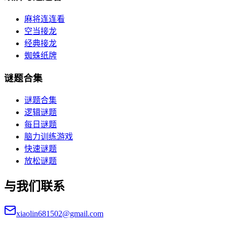
麻将连连看
空当接龙
经典接龙
蜘蛛纸牌
谜题合集
谜题合集
逻辑谜题
每日谜题
脑力训练游戏
快速谜题
放松谜题
与我们联系
xiaolin681502@gmail.com