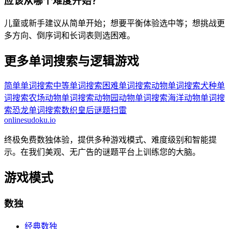
应该从哪个难度开始？
儿童或新手建议从简单开始；想要平衡体验选中等；想挑战更
多方向、倒序词和长词表则选困难。
更多单词搜索与逻辑游戏
简单单词搜索
中等单词搜索
困难单词搜索
动物单词搜索
犬种单
词搜索
农场动物单词搜索
动物园动物单词搜索
海洋动物单词搜
索
恐龙单词搜索
数织
皇后谜题
扫雷
onlinesudoku.io
终极免费数独体验，提供多种游戏模式、难度级别和智能提
示。在我们美观、无广告的谜题平台上训练您的大脑。
游戏模式
数独
经典数独