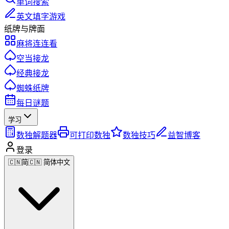
单词搜索
英文填字游戏
纸牌与牌面
麻将连连看
空当接龙
经典接龙
蜘蛛纸牌
每日谜题
学习
数独解题器
可打印数独
数独技巧
益智博客
登录
🇨🇳
简
🇨🇳 简体中文