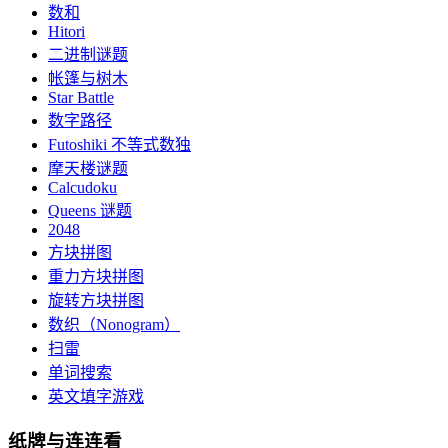
数和
Hitori
二进制谜题
帐篷与树木
Star Battle
数字路径
Futoshiki 不等式数独
摩天楼谜题
Calcudoku
Queens 谜题
2048
方块拼图
重力方块拼图
旋转方块拼图
数织（Nonogram）
扫雷
单词搜索
英文填字游戏
纸牌与连连看