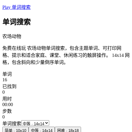
Play 单词搜索
单词搜索
农场动物
免费在线玩 农场动物单词搜索，包含主题单词、可打印网
格、提示和适合家庭、课堂、休闲练习的触屏操作。
14x14 网
格，包含斜向和少量倒序单词。
单词
16
已找到
0
用时
00:00
步数
0
单词搜索
简单
·
10
x
10
中等
·
14
x
14
困难
·
18
x
18