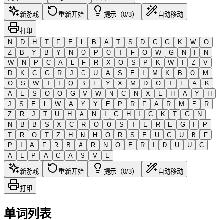
新游戏
重新开始
提示（0/3）
自动移动
打印
N
D
H
T
F
E
L
B
A
T
S
D
C
G
K
W
O
Z
B
Y
B
Y
N
O
P
O
T
F
O
W
G
N
I
N
W
N
P
C
A
L
F
R
X
O
S
P
K
W
I
Z
V
D
K
C
G
R
J
C
U
A
S
E
I
M
K
B
O
M
O
S
W
T
I
Q
B
E
Y
X
M
D
O
T
E
A
K
A
E
S
O
O
G
V
W
N
C
N
X
E
H
A
Y
H
J
S
E
L
W
A
Y
Y
E
P
R
F
A
R
M
E
R
Z
R
J
T
U
H
A
N
I
C
H
I
C
K
T
G
N
N
B
B
S
X
C
R
O
O
S
T
E
R
E
G
I
P
T
R
O
T
Z
H
N
H
O
R
S
E
U
C
U
B
F
P
I
A
F
R
B
A
R
N
O
E
R
I
D
U
U
C
A
L
P
A
C
A
S
V
E
新游戏
重新开始
提示（0/3）
自动移动
打印
单词列表