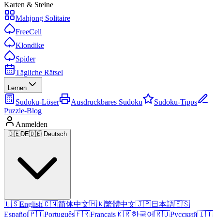
Karten & Steine
Mahjong Solitaire
FreeCell
Klondike
Spider
Tägliche Rätsel
Lernen
Sudoku-Löser
Ausdruckbares Sudoku
Sudoku-Tipps
Puzzle-Blog
Anmelden
🇩🇪
DE
🇩🇪 Deutsch
🇺🇸
English
🇨🇳
简体中文
🇭🇰
繁體中文
🇯🇵
日本語
🇪🇸
Español
🇵🇹
Português
🇫🇷
Français
🇰🇷
한국어
🇷🇺
Русский
🇮🇹