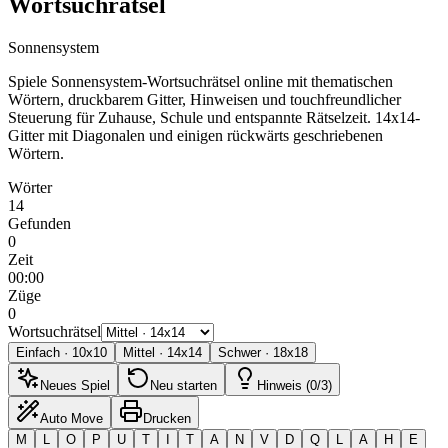
Wortsuchrätsel
Sonnensystem
Spiele Sonnensystem-Wortsuchrätsel online mit thematischen
Wörtern, druckbarem Gitter, Hinweisen und touchfreundlicher
Steuerung für Zuhause, Schule und entspannte Rätselzeit.
14x14-
Gitter mit Diagonalen und einigen rückwärts geschriebenen
Wörtern.
Wörter
14
Gefunden
0
Zeit
00:00
Züge
0
Wortsuchrätsel
Einfach
·
10
x
10
Mittel
·
14
x
14
Schwer
·
18
x
18
Neues Spiel
Neu starten
Hinweis (0/3)
Auto Move
Drucken
M
L
O
P
U
T
I
T
A
N
V
D
Q
L
A
H
E