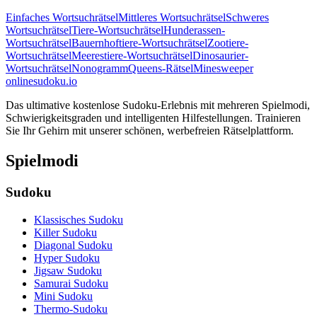
Einfaches Wortsuchrätsel
Mittleres Wortsuchrätsel
Schweres
Wortsuchrätsel
Tiere-Wortsuchrätsel
Hunderassen-
Wortsuchrätsel
Bauernhoftiere-Wortsuchrätsel
Zootiere-
Wortsuchrätsel
Meerestiere-Wortsuchrätsel
Dinosaurier-
Wortsuchrätsel
Nonogramm
Queens-Rätsel
Minesweeper
onlinesudoku.io
Das ultimative kostenlose Sudoku-Erlebnis mit mehreren Spielmodi,
Schwierigkeitsgraden und intelligenten Hilfestellungen. Trainieren
Sie Ihr Gehirn mit unserer schönen, werbefreien Rätselplattform.
Spielmodi
Sudoku
Klassisches Sudoku
Killer Sudoku
Diagonal Sudoku
Hyper Sudoku
Jigsaw Sudoku
Samurai Sudoku
Mini Sudoku
Thermo-Sudoku