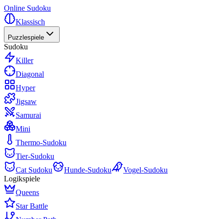
Online Sudoku
Klassisch
Puzzlespiele
Sudoku
Killer
Diagonal
Hyper
Jigsaw
Samurai
Mini
Thermo-Sudoku
Tier-Sudoku
Cat Sudoku
Hunde-Sudoku
Vogel-Sudoku
Logikspiele
Queens
Star Battle