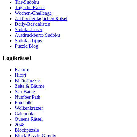
Tier-Sudoku
Tägliche Rätsel
Wochen-Challenge
Archiv der täglichen Rätsel
Daily-Bestenlisten
Sudoku-Löser
Ausdruckbares Sudoku
Sudoku-Tipps
Puzzle Blog
Logikrätsel
Kakuro
Hitori
Binär-Puzzle
Zelte & Bäume
Star Battle
Number Path
Futoshiki
Wolkenkratzer
Calcudoku
Queens Rätsel
2048
Blockpuzzle
Block Puzzle Gravity