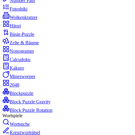
Number Path
Futoshiki
Wolkenkratzer
Hitori
Binär-Puzzle
Zelte & Bäume
Nonogramm
Calcudoku
Kakuro
Minesweeper
2048
Blockpuzzle
Block Puzzle Gravity
Block Puzzle Rotation
Wortspiele
Wortsuche
Kreuzworträtsel