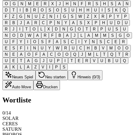
O
G
N
M
E
R
X
J
H
N
F
R
S
H
S
A
N
D
T
I
B
R
O
S
O
S
U
H
H
U
I
S
K
Q
F
Z
G
N
U
Z
N
I
G
S
W
Z
X
R
P
Y
P
R
B
J
A
R
C
P
N
Y
A
S
X
P
H
U
D
U
R
J
I
T
O
L
X
D
N
G
O
T
R
P
U
S
U
N
O
D
W
A
R
F
B
A
J
L
A
M
M
S
G
O
U
F
Y
I
O
S
F
A
S
C
I
Y
N
S
C
E
R
E
S
F
I
N
U
Y
W
R
U
C
H
B
V
M
O
O
N
E
A
O
F
A
C
O
O
Q
J
M
L
T
Q
T
R
U
E
T
A
G
J
U
P
I
T
E
R
V
U
B
U
Q
A
K
L
A
Z
V
I
P
S
Neues Spiel
Neu starten
Hinweis (0/3)
Auto Move
Drucken
Wortliste
0
/
14
SOLAR
CERES
SATURN
PHOBOS