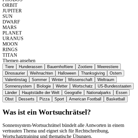
ORBIT
JUPITER
SUN
DWARF
MARS
PLANET
URANUS
MOON
RINGS
TITAN
Themen ansehen
Tiere
Hunderassen
Bauernhoftiere
Zootiere
Meerestiere
Dinosaurier
Weihnachten
Halloween
Thanksgiving
Ostern
Valentinstag
Sommer
Winter
Wissenschaft
Weltraum
Sonnensystem
Biologie
Wetter
Wortschatz
US-Bundesstaaten
Länder
Hauptstädte der Welt
Geografie
Nationalparks
Essen
Obst
Desserts
Pizza
Sport
American Football
Basketball
Was ist ein Wortsuchrätsel?
Sonnensystem-Wortsuchrätsel bündelt alle Antworten in einem
vertrauten Thema und eignet sich für Rechtschreibung,
Wortschatztraining und thematische Übungen.