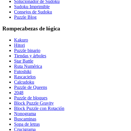
Solucionador de Sudoku
Sudoku Imprimible
Consejos de Sudoku
Puzzle Blog
Rompecabezas de lógica
Kakuro
Hitori
Puzzle binario
Tiendas y árboles
Star Battle
Ruta Numérica
Futoshiki
Rascacielos
Calcudoku
Puzzle de Queens
2048
Puzzle de bloques
Block Puzzle Gravity
Block Puzzle con Rotación
Nonograma
Buscaminas
Sopa de letras
Crucigrama