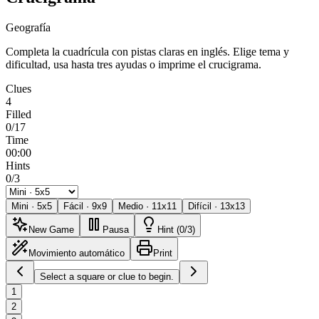
Geografía
Completa la cuadrícula con pistas claras en inglés. Elige tema y
dificultad, usa hasta tres ayudas o imprime el crucigrama.
Clues
4
Filled
0/17
Time
00:00
Hints
0/3
Mini
·
5
x
5
Fácil
·
9
x
9
Medio
·
11
x
11
Difícil
·
13
x
13
New Game
Pausa
Hint (0/3)
Movimiento automático
Print
Select a square or clue to begin.
1
2