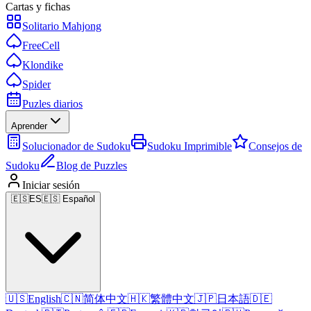
Cartas y fichas
Solitario Mahjong
FreeCell
Klondike
Spider
Puzles diarios
Aprender
Solucionador de Sudoku
Sudoku Imprimible
Consejos de
Sudoku
Blog de Puzzles
Iniciar sesión
🇪🇸
ES
🇪🇸 Español
🇺🇸
English
🇨🇳
简体中文
🇭🇰
繁體中文
🇯🇵
日本語
🇩🇪