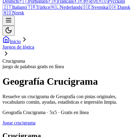
Deutsch
🇵🇹
Português
🇫🇷
Français
🇰🇷
한국어
🇷🇺
Русский
🇮🇹
Italiano
🇹🇷
Türkçe
🇳🇱
Nederlands
🇸🇪
Svenska
🇩🇰
Dansk
🇳🇴
Norsk
Inicio
Juegos de lógica
Crucigrama
juego de palabras gratis en línea
Geografía Crucigrama
Resuelve un crucigrama de Geografía con pistas originales,
vocabulario común, ayudas, estadísticas e impresión limpia.
Geografía Crucigrama · 5x5 · Gratis en línea
Jugar crucigrama
Crucigrama