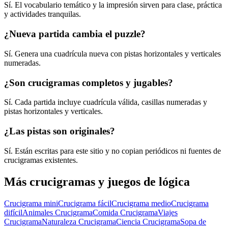
Sí. El vocabulario temático y la impresión sirven para clase, práctica
y actividades tranquilas.
¿Nueva partida cambia el puzzle?
Sí. Genera una cuadrícula nueva con pistas horizontales y verticales
numeradas.
¿Son crucigramas completos y jugables?
Sí. Cada partida incluye cuadrícula válida, casillas numeradas y
pistas horizontales y verticales.
¿Las pistas son originales?
Sí. Están escritas para este sitio y no copian periódicos ni fuentes de
crucigramas existentes.
Más crucigramas y juegos de lógica
Crucigrama mini
Crucigrama fácil
Crucigrama medio
Crucigrama
difícil
Animales Crucigrama
Comida Crucigrama
Viajes
Crucigrama
Naturaleza Crucigrama
Ciencia Crucigrama
Sopa de