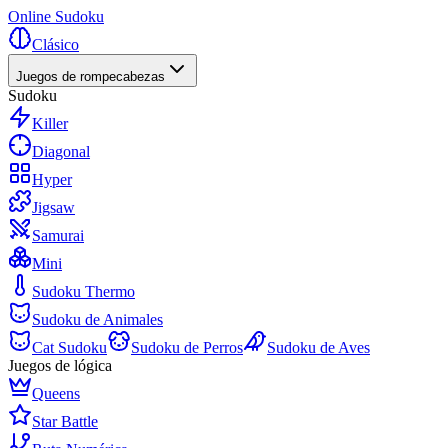
Online Sudoku
Clásico
Juegos de rompecabezas
Sudoku
Killer
Diagonal
Hyper
Jigsaw
Samurai
Mini
Sudoku Thermo
Sudoku de Animales
Cat Sudoku
Sudoku de Perros
Sudoku de Aves
Juegos de lógica
Queens
Star Battle