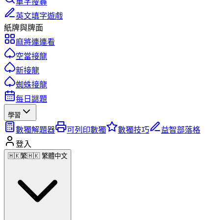
單字搜尋
英文填字遊戲
紙牌與牌面
麻將連連看
空當接龍
新接龍
蜘蛛接龍
每日謎題
學習
數獨解題器
可列印數獨
數獨技巧
益智部落格
登入
🇭🇰
繁
🇭🇰 繁體中文