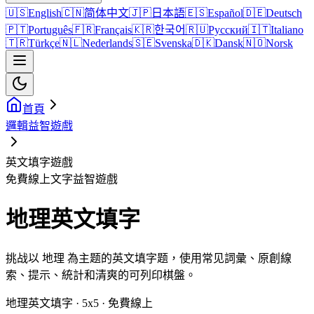
🇺🇸
English
🇨🇳
简体中文
🇯🇵
日本語
🇪🇸
Español
🇩🇪
Deutsch
🇵🇹
Português
🇫🇷
Français
🇰🇷
한국어
🇷🇺
Русский
🇮🇹
Italiano
🇹🇷
Türkçe
🇳🇱
Nederlands
🇸🇪
Svenska
🇩🇰
Dansk
🇳🇴
Norsk
首頁
邏輯益智遊戲
英文填字遊戲
免費線上文字益智遊戲
地理英文填字
挑战以 地理 為主题的英文填字题，使用常见詞彙、原創線
索、提示、統計和清爽的可列印棋盤。
地理英文填字 · 5x5 · 免費線上