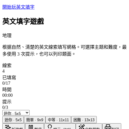
開始玩英文填字
英文填字遊戲
地理
根据自然、清楚的英文線索填写網格。可選擇主题和難度，最
多使用 3 次提示，也可以列印題面。
線索
4
已填寫
0/17
時間
00:00
提示
0/3
迷你
·
5
x
5
簡單
·
9
x
9
中等
·
11
x
11
困難
·
13
x
13