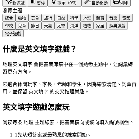
新遊戲
暫停
提示（0/3）
自動移動
列印
瀏覽主題
綜合
動物
美食
旅行
自然
科學
地理
體育
音樂
電影
學校
兒童
節日
天氣
太空
海洋
植物
家居
經典遊戲
電子遊戲
什麼是英文填字遊戲？
地理英文填字 會把答案库集中在一個熟悉主题中，让詞彙練
習更有方向。
它適合休閒玩家、家長、老師和學生，因為線索清楚、詞彙實
用，並保留 英文填字 的交叉推理樂趣。
英文填字遊戲怎麼玩
阅读每条 地理 主题線索，把答案橫向或縱向填入編號棋盤。
1
先从短答案或最熟悉的線索開始。