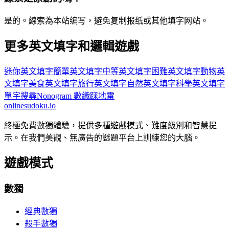
是的。線索為本站编写，避免复制报纸或其他填字网站。
更多英文填字和邏輯遊戲
迷你英文填字
簡單英文填字
中等英文填字
困難英文填字
動物英
文填字
美食英文填字
旅行英文填字
自然英文填字
科學英文填字
單字搜尋
Nonogram 數織
踩地雷
onlinesudoku.io
終極免費數獨體驗，提供多種遊戲模式、難度級別和智慧提
示。在我們美觀、無廣告的謎題平台上訓練您的大腦。
遊戲模式
數獨
經典數獨
殺手數獨