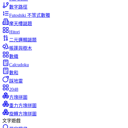
數字路徑
Futoshiki 不等式數獨
摩天樓謎題
Hitori
二元邏輯謎題
帳篷與樹木
數織
Calcudoku
數和
踩地雷
2048
方塊拼圖
重力方塊拼圖
旋轉方塊拼圖
文字遊戲