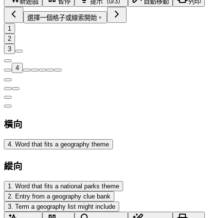
新遊戲
暫停
提示（0/3）
自動移動
列印
選擇一個格子或線索開始。
1
2
3
4
橫向
4
.
Word that fits a geography theme
縱向
1
.
Word that fits a national parks theme
2
.
Entry from a geography clue bank
3
.
Term a geography list might include