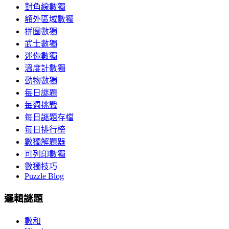
對角線數獨
額外區域數獨
拼圖數獨
武士數獨
迷你數獨
溫度計數獨
動物數獨
每日謎題
每週挑戰
每日謎題存檔
每日排行榜
數獨解題器
可列印數獨
數獨技巧
Puzzle Blog
邏輯謎題
數和