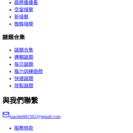
麻將連連看
空當接龍
新接龍
蜘蛛接龍
謎題合集
謎題合集
邏輯謎題
每日謎題
腦力訓練遊戲
快速謎題
放鬆謎題
與我們聯繫
xiaolin681502@gmail.com
服務條款