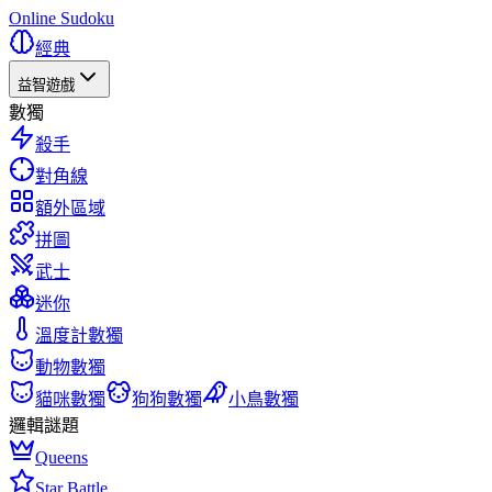
Online Sudoku
經典
益智遊戲
數獨
殺手
對角線
額外區域
拼圖
武士
迷你
溫度計數獨
動物數獨
貓咪數獨
狗狗數獨
小鳥數獨
邏輯謎題
Queens
Star Battle