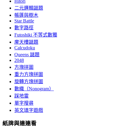
Hitori
二元邏輯謎題
帳篷與樹木
Star Battle
數字路徑
Futoshiki 不等式數獨
摩天樓謎題
Calcudoku
Queens 謎題
2048
方塊拼圖
重力方塊拼圖
旋轉方塊拼圖
數織（Nonogram）
踩地雷
單字搜尋
英文填字遊戲
紙牌與連連看