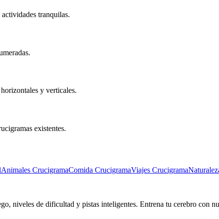
 actividades tranquilas.
numeradas.
horizontales y verticales.
crucigramas existentes.
l
Animales Crucigrama
Comida Crucigrama
Viajes Crucigrama
Naturalez
go, niveles de dificultad y pistas inteligentes. Entrena tu cerebro con