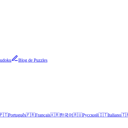
Sudoku
Blog de Puzzles
🇵🇹
Português
🇫🇷
Français
🇰🇷
한국어
🇷🇺
Русский
🇮🇹
Italiano
🇹