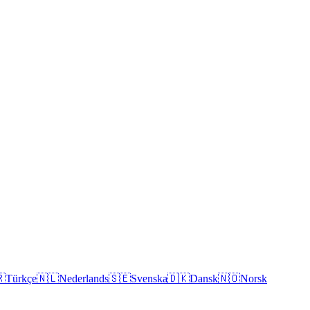

Türkçe
🇳🇱
Nederlands
🇸🇪
Svenska
🇩🇰
Dansk
🇳🇴
Norsk