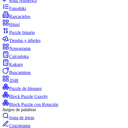
Ruta Numérica
Futoshiki
Rascacielos
Hitori
Puzzle binario
Tiendas y árboles
Nonograma
Calcudoku
Kakuro
Buscaminas
2048
Puzzle de bloques
Block Puzzle Gravity
Block Puzzle con Rotación
Juegos de palabras
Sopa de letras
Crucigrama