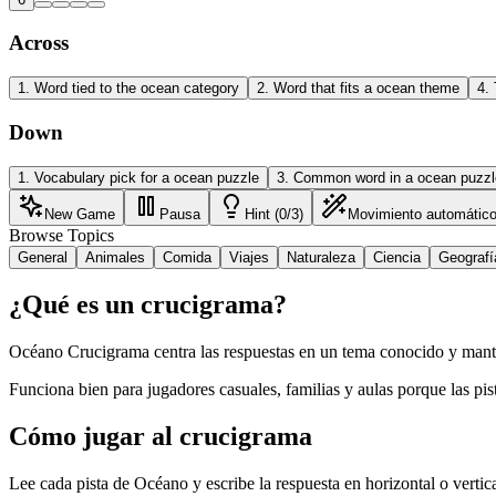
Across
1
.
Word tied to the ocean category
2
.
Word that fits a ocean theme
4
.
Down
1
.
Vocabulary pick for a ocean puzzle
3
.
Common word in a ocean puzzl
New Game
Pausa
Hint (0/3)
Movimiento automátic
Browse Topics
General
Animales
Comida
Viajes
Naturaleza
Ciencia
Geografí
¿Qué es un crucigrama?
Océano Crucigrama centra las respuestas en un tema conocido y manti
Funciona bien para jugadores casuales, familias y aulas porque las pist
Cómo jugar al crucigrama
Lee cada pista de Océano y escribe la respuesta en horizontal o vertica