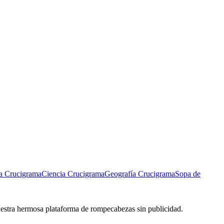
a Crucigrama
Ciencia Crucigrama
Geografía Crucigrama
Sopa de
 nuestra hermosa plataforma de rompecabezas sin publicidad.