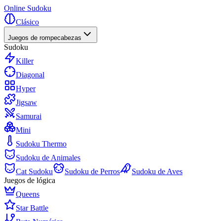
Online Sudoku
Clásico
Juegos de rompecabezas
Sudoku
Killer
Diagonal
Hyper
Jigsaw
Samurai
Mini
Sudoku Thermo
Sudoku de Animales
Cat Sudoku
Sudoku de Perros
Sudoku de Aves
Juegos de lógica
Queens
Star Battle