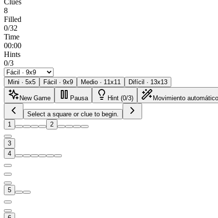
Clues
8
Filled
0/32
Time
00:00
Hints
0/3
Mini
·
5
x
5
Fácil
·
9
x
9
Medio
·
11
x
11
Difícil
·
13
x
13
New Game
Pausa
Hint (0/3)
Movimiento automátic
Select a square or clue to begin.
1
2
3
4
5
6