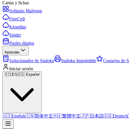
Cartas y fichas
Solitario Mahjong
FreeCell
Klondike
Spider
Puzles diarios
Aprender
Solucionador de Sudoku
Sudoku Imprimible
Consejos de 
Iniciar sesión
🇪🇸
ES
🇪🇸 Español
🇺🇸
English
🇨🇳
简体中文
🇭🇰
繁體中文
🇯🇵
日本語
🇩🇪
Deutsch