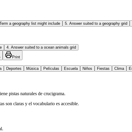
Term a geography list might include
5
.
Answer suited to a geography grid
e
4
.
Answer suited to a ocean animals grid
o
Print
a
Deportes
Música
Películas
Escuela
Niños
Fiestas
Clima
E
ene pistas naturales de crucigrama.
as son claras y el vocabulario es accesible.
l.