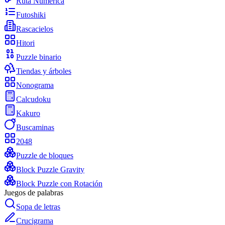
Ruta Numérica
Futoshiki
Rascacielos
Hitori
Puzzle binario
Tiendas y árboles
Nonograma
Calcudoku
Kakuro
Buscaminas
2048
Puzzle de bloques
Block Puzzle Gravity
Block Puzzle con Rotación
Juegos de palabras
Sopa de letras
Crucigrama