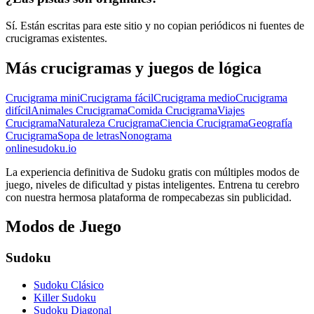
Sí. Están escritas para este sitio y no copian periódicos ni fuentes de
crucigramas existentes.
Más crucigramas y juegos de lógica
Crucigrama mini
Crucigrama fácil
Crucigrama medio
Crucigrama
difícil
Animales Crucigrama
Comida Crucigrama
Viajes
Crucigrama
Naturaleza Crucigrama
Ciencia Crucigrama
Geografía
Crucigrama
Sopa de letras
Nonograma
onlinesudoku.io
La experiencia definitiva de Sudoku gratis con múltiples modos de
juego, niveles de dificultad y pistas inteligentes. Entrena tu cerebro
con nuestra hermosa plataforma de rompecabezas sin publicidad.
Modos de Juego
Sudoku
Sudoku Clásico
Killer Sudoku
Sudoku Diagonal