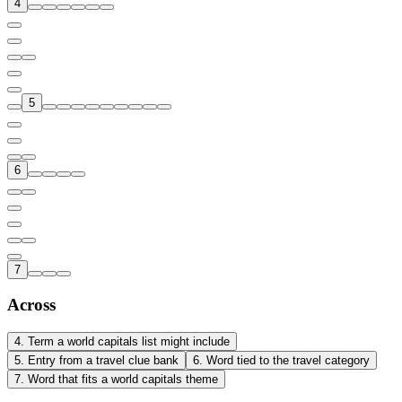
4
5
6
7
Across
4
.
Term a world capitals list might include
5
.
Entry from a travel clue bank
6
.
Word tied to the travel category
7
.
Word that fits a world capitals theme