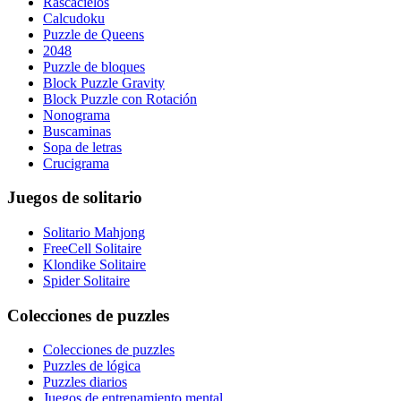
Rascacielos
Calcudoku
Puzzle de Queens
2048
Puzzle de bloques
Block Puzzle Gravity
Block Puzzle con Rotación
Nonograma
Buscaminas
Sopa de letras
Crucigrama
Juegos de solitario
Solitario Mahjong
FreeCell Solitaire
Klondike Solitaire
Spider Solitaire
Colecciones de puzzles
Colecciones de puzzles
Puzzles de lógica
Puzzles diarios
Juegos de entrenamiento mental