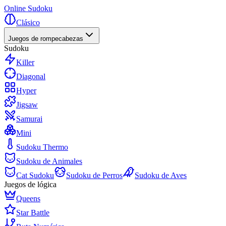
Online Sudoku
Clásico
Juegos de rompecabezas
Sudoku
Killer
Diagonal
Hyper
Jigsaw
Samurai
Mini
Sudoku Thermo
Sudoku de Animales
Cat Sudoku
Sudoku de Perros
Sudoku de Aves
Juegos de lógica
Queens
Star Battle