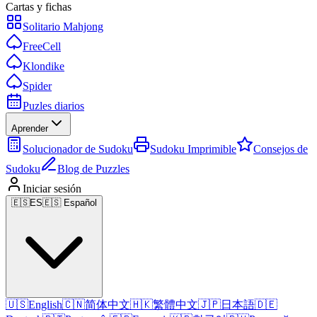
Cartas y fichas
Solitario Mahjong
FreeCell
Klondike
Spider
Puzles diarios
Aprender
Solucionador de Sudoku
Sudoku Imprimible
Consejos de
Sudoku
Blog de Puzzles
Iniciar sesión
🇪🇸
ES
🇪🇸 Español
🇺🇸
English
🇨🇳
简体中文
🇭🇰
繁體中文
🇯🇵
日本語
🇩🇪