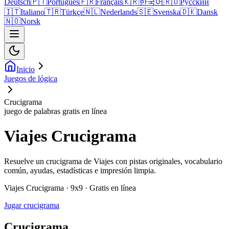
Deutsch
🇵🇹
Português
🇫🇷
Français
🇰🇷
한국어
🇷🇺
Русский
🇮🇹
Italiano
🇹🇷
Türkçe
🇳🇱
Nederlands
🇸🇪
Svenska
🇩🇰
Dansk
🇳🇴
Norsk
Inicio
Juegos de lógica
Crucigrama
juego de palabras gratis en línea
Viajes Crucigrama
Resuelve un crucigrama de Viajes con pistas originales, vocabulario
común, ayudas, estadísticas e impresión limpia.
Viajes Crucigrama · 9x9 · Gratis en línea
Jugar crucigrama
Crucigrama