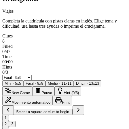
Viajes
Completa la cuadrícula con pistas claras en inglés. Elige tema y
dificultad, usa hasta tres ayudas o imprime el crucigrama.
Clues
8
Filled
0/47
Time
00:00
Hints
0/3
Mini
·
5
x
5
Fácil
·
9
x
9
Medio
·
11
x
11
Difícil
·
13
x
13
New Game
Pausa
Hint (0/3)
Movimiento automático
Print
Select a square or clue to begin.
1
2
3