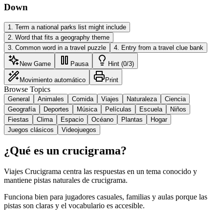
Down
1
.
Term a national parks list might include
2
.
Word that fits a geography theme
3
.
Common word in a travel puzzle
4
.
Entry from a travel clue bank
New Game
Pausa
Hint (0/3)
Movimiento automático
Print
Browse Topics
General
Animales
Comida
Viajes
Naturaleza
Ciencia
Geografía
Deportes
Música
Películas
Escuela
Niños
Fiestas
Clima
Espacio
Océano
Plantas
Hogar
Juegos clásicos
Videojuegos
¿Qué es un crucigrama?
Viajes Crucigrama centra las respuestas en un tema conocido y
mantiene pistas naturales de crucigrama.
Funciona bien para jugadores casuales, familias y aulas porque las
pistas son claras y el vocabulario es accesible.