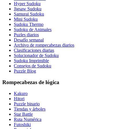
Hyper Sudoku
Jigsaw Sudoku
Samurai Sudoku
Mini Sudoku
Sudoku Thermo
Sudoku de Animales
Puzles diarios
Desafío semanal
Archivo de rompecabezas diarios
Clasificaciones diarias
Solucionador de Sudoku
Sudoku Imprimible
Consejos de Sudoku
Puzzle Blog
Rompecabezas de lógica
Kakuro
Hitori
Puzzle binario
Tiendas y árboles
Star Battle
Ruta Numérica
Futoshiki