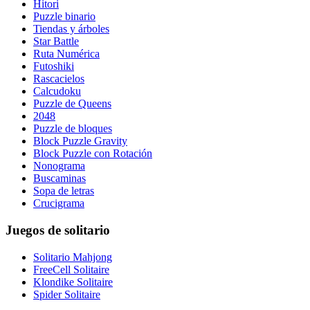
Hitori
Puzzle binario
Tiendas y árboles
Star Battle
Ruta Numérica
Futoshiki
Rascacielos
Calcudoku
Puzzle de Queens
2048
Puzzle de bloques
Block Puzzle Gravity
Block Puzzle con Rotación
Nonograma
Buscaminas
Sopa de letras
Crucigrama
Juegos de solitario
Solitario Mahjong
FreeCell Solitaire
Klondike Solitaire
Spider Solitaire