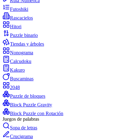
Ruta Numérica
Futoshiki
Rascacielos
Hitori
Puzzle binario
Tiendas y árboles
Nonograma
Calcudoku
Kakuro
Buscaminas
2048
Puzzle de bloques
Block Puzzle Gravity
Block Puzzle con Rotación
Juegos de palabras
Sopa de letras
Crucigrama