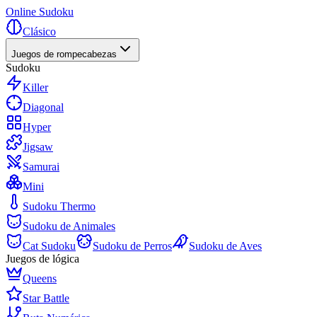
Online Sudoku
Clásico
Juegos de rompecabezas
Sudoku
Killer
Diagonal
Hyper
Jigsaw
Samurai
Mini
Sudoku Thermo
Sudoku de Animales
Cat Sudoku
Sudoku de Perros
Sudoku de Aves
Juegos de lógica
Queens
Star Battle