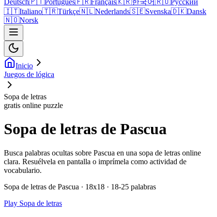
Deutsch
🇵🇹
Português
🇫🇷
Français
🇰🇷
한국어
🇷🇺
Русский
🇮🇹
Italiano
🇹🇷
Türkçe
🇳🇱
Nederlands
🇸🇪
Svenska
🇩🇰
Dansk
🇳🇴
Norsk
Inicio
Juegos de lógica
Sopa de letras
gratis online puzzle
Sopa de letras de Pascua
Busca palabras ocultas sobre Pascua en una sopa de letras online
clara. Resuélvela en pantalla o imprímela como actividad de
vocabulario.
Sopa de letras de Pascua · 18x18 · 18-25 palabras
Play Sopa de letras