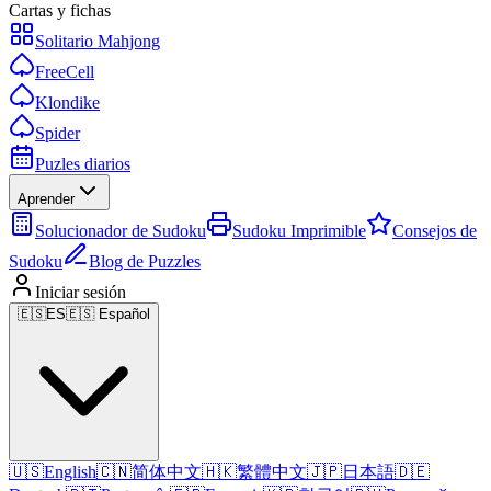
Cartas y fichas
Solitario Mahjong
FreeCell
Klondike
Spider
Puzles diarios
Aprender
Solucionador de Sudoku
Sudoku Imprimible
Consejos de
Sudoku
Blog de Puzzles
Iniciar sesión
🇪🇸
ES
🇪🇸 Español
🇺🇸
English
🇨🇳
简体中文
🇭🇰
繁體中文
🇯🇵
日本語
🇩🇪