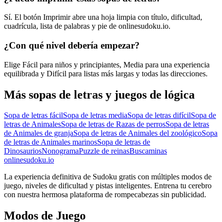
Sí. El botón Imprimir abre una hoja limpia con título, dificultad,
cuadrícula, lista de palabras y pie de onlinesudoku.io.
¿Con qué nivel debería empezar?
Elige Fácil para niños y principiantes, Media para una experiencia
equilibrada y Difícil para listas más largas y todas las direcciones.
Más sopas de letras y juegos de lógica
Sopa de letras fácil
Sopa de letras media
Sopa de letras difícil
Sopa de
letras de Animales
Sopa de letras de Razas de perros
Sopa de letras
de Animales de granja
Sopa de letras de Animales del zoológico
Sopa
de letras de Animales marinos
Sopa de letras de
Dinosaurios
Nonograma
Puzzle de reinas
Buscaminas
onlinesudoku.io
La experiencia definitiva de Sudoku gratis con múltiples modos de
juego, niveles de dificultad y pistas inteligentes. Entrena tu cerebro
con nuestra hermosa plataforma de rompecabezas sin publicidad.
Modos de Juego