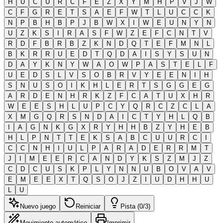
H
U
C
U
R
C
F
E
Z
X
Y
M
H
P
V
J
W
C
F
G
R
E
T
S
A
E
F
W
T
L
U
C
C
K
N
P
B
H
B
P
J
B
W
X
I
W
E
U
N
Y
N
U
Z
K
S
I
R
A
S
F
W
Z
E
F
C
N
T
V
R
D
F
B
R
B
Z
K
N
D
Q
T
E
F
M
N
L
B
K
R
R
U
E
D
T
Q
D
A
I
S
Y
S
U
N
D
A
Y
K
N
Y
W
A
O
W
P
A
S
T
E
L
F
U
E
D
S
L
V
S
O
B
R
V
Y
E
E
N
I
H
S
N
U
S
O
I
K
H
L
E
R
T
S
G
G
E
G
A
R
D
E
N
H
R
K
Z
F
C
A
T
U
X
H
R
W
E
E
S
H
L
U
P
C
Y
Q
R
C
Z
C
L
A
X
M
G
Q
R
S
N
D
A
I
C
T
Y
H
L
Q
B
I
A
G
N
K
G
X
R
Y
H
H
B
Z
Y
H
E
B
H
L
P
N
T
T
E
K
S
A
B
C
U
U
R
C
I
C
C
N
H
I
U
L
P
A
R
A
D
E
R
R
M
T
J
I
M
E
E
R
C
A
N
D
Y
K
S
Z
M
J
Z
C
D
C
U
S
K
P
L
Y
N
N
U
B
O
V
A
V
E
M
E
E
X
T
Q
S
O
J
Z
I
U
D
H
H
U
L
U
Nuevo juego
Reiniciar
Pista (0/3)
Movimiento automático
Imprimir