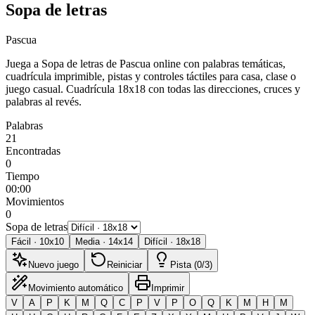
Sopa de letras
Pascua
Juega a Sopa de letras de Pascua online con palabras temáticas,
cuadrícula imprimible, pistas y controles táctiles para casa, clase o
juego casual.
Cuadrícula 18x18 con todas las direcciones, cruces y
palabras al revés.
Palabras
21
Encontradas
0
Tiempo
00:00
Movimientos
0
Sopa de letras
Fácil
·
10
x
10
Media
·
14
x
14
Difícil
·
18
x
18
Nuevo juego
Reiniciar
Pista (0/3)
Movimiento automático
Imprimir
V
A
P
K
M
Q
C
P
V
P
O
Q
K
M
H
M