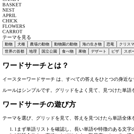
BASKET
NEST
APRIL
CHICK
FLOWERS
CARROT
テーマを見る
動物
犬種
農場の動物
動物園の動物
海の生き物
恐竜
クリス
世界の首都
地理
国立公園
食べ物
果物
デザート
ピザ
スポ
ワードサーチとは？
イースターワードサーチ は、すべての答えをひとつの身近
ルールはシンプルです。グリッドをよく見て、見つけた単語
ワードサーチの遊び方
テーマを選び、グリッドを見て、答えを見つけたら単語全体
1
まず単語リストを確認し、長い単語や特徴のある文字