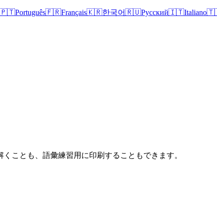
🇵🇹
Português
🇫🇷
Français
🇰🇷
한국어
🇷🇺
Русский
🇮🇹
Italiano
🇹
解くことも、語彙練習用に印刷することもできます。