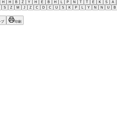
H
H
B
Z
Y
H
E
B
H
L
P
N
T
T
E
K
S
A
S
Z
M
J
Z
C
D
C
U
S
K
P
L
Y
N
N
U
B
ーブ
印刷