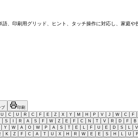
単語、印刷用グリッド、ヒント、タッチ操作に対応し、家庭や
ーブ
印刷
U
C
U
R
C
F
E
Z
X
Y
M
H
P
V
J
W
C
F
S
I
R
A
S
F
W
Z
E
F
C
N
T
V
R
D
F
B
Y
W
A
O
W
P
A
S
T
E
L
F
U
E
D
S
L
V
R
K
Z
F
C
A
T
U
X
H
R
W
E
E
S
H
L
U