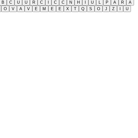
B
C
U
U
R
C
I
C
C
N
H
I
U
L
P
A
R
A
O
V
A
V
E
M
E
E
X
T
Q
S
O
J
Z
I
U