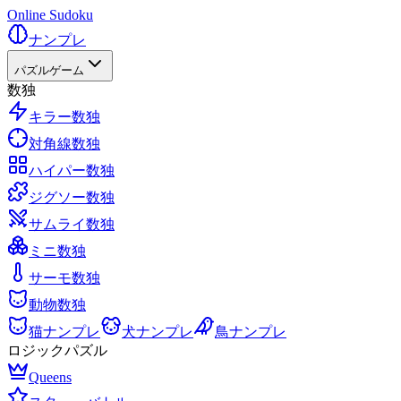
Online Sudoku
ナンプレ
パズルゲーム
数独
キラー数独
対角線数独
ハイパー数独
ジグソー数独
サムライ数独
ミニ数独
サーモ数独
動物数独
猫ナンプレ
犬ナンプレ
鳥ナンプレ
ロジックパズル
Queens