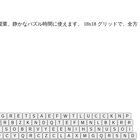
授業、静かなパズル時間に使えます。
18x18 グリッドで、全方
G
R
E
T
S
A
E
F
W
T
L
U
C
C
K
N
P
R
B
Z
K
N
D
Q
T
E
F
M
N
L
B
K
R
R
S
O
B
R
V
Y
E
E
N
I
H
S
N
U
S
O
I
P
C
Y
Q
R
C
Z
C
L
A
X
M
G
Q
R
S
N
D