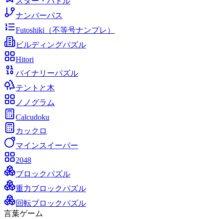
スター・バトル
ナンバーパス
Futoshiki（不等号ナンプレ）
ビルディングパズル
Hitori
バイナリーパズル
テントと木
ノノグラム
Calcudoku
カックロ
マインスイーパー
2048
ブロックパズル
重力ブロックパズル
回転ブロックパズル
言葉ゲーム