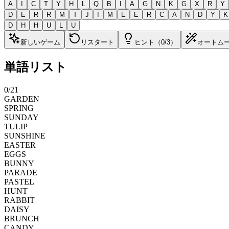
A
I
C
T
Y
H
L
Q
B
I
A
G
N
K
G
X
R
Y
D
E
R
R
M
T
J
I
M
E
E
R
C
A
N
D
Y
K
D
H
H
U
L
U
新しいゲーム
リスタート
ヒント（0/3）
オートム
単語リスト
0
/
21
GARDEN
SPRING
SUNDAY
TULIP
SUNSHINE
EASTER
EGGS
BUNNY
PARADE
PASTEL
HUNT
RABBIT
DAISY
BRUNCH
CANDY