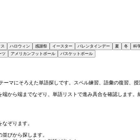
マス
ハロウィン
感謝祭
イースター
バレンタインデー
夏
冬
科
ーツ
アメリカンフットボール
バスケットボール
なテーマにそろえた単語探しです。スペル練習、語彙の復習、授
を端から端までなぞり、単語リストで進み具合を確認します。
をなぞります。
の並びから探します。