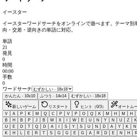
イースター
イースターワードサーチをオンラインで遊べます。テーマ別
向・交差・逆向きの単語に対応。
単語
21
発見
0
時間
00:00
手数
0
ワードサーチ
かんたん
·
10
x
10
ふつう
·
14
x
14
むずかしい
·
18
x
18
新しいゲーム
リスタート
ヒント（0/3）
オートム
V
A
P
K
M
Q
C
P
V
P
O
Q
K
M
H
M
H
B
H
B
P
J
B
W
X
I
W
E
U
N
Y
N
U
Z
K
U
E
D
T
Q
D
A
I
S
Y
S
U
N
D
A
Y
K
N
K
H
L
E
R
T
S
G
G
E
G
A
R
D
E
N
H