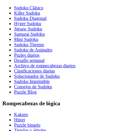
Sudoku Clásico
Killer Sudoku
Sudoku Diagonal
Hyper Sudoku
Jigsaw Sudoku
Samurai Sudoku
Mini Sudoku
Sudoku Thermo
Sudoku de Animales
Puzles diarios
Desafío semanal
Archivo de rompecabezas diarios
Clasificaciones diarias
Solucionador de Sudoku
Sudoku Imprimible
Consejos de Sudoku
Puzzle Blog
Rompecabezas de lógica
Kakuro
Hitori
Puzzle binario
Tiendas y árboles