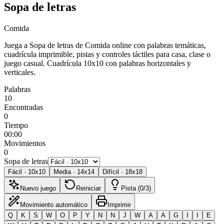
Sopa de letras
Comida
Juega a Sopa de letras de Comida online con palabras temáticas,
cuadrícula imprimible, pistas y controles táctiles para casa, clase o
juego casual.
Cuadrícula 10x10 con palabras horizontales y
verticales.
Palabras
10
Encontradas
0
Tiempo
00:00
Movimientos
0
Sopa de letras
Fácil
·
10
x
10
Media
·
14
x
14
Difícil
·
18
x
18
Nuevo juego
Reiniciar
Pista (0/3)
Movimiento automático
Imprimir
Q
K
S
W
O
P
Y
N
N
J
W
A
A
G
I
I
E