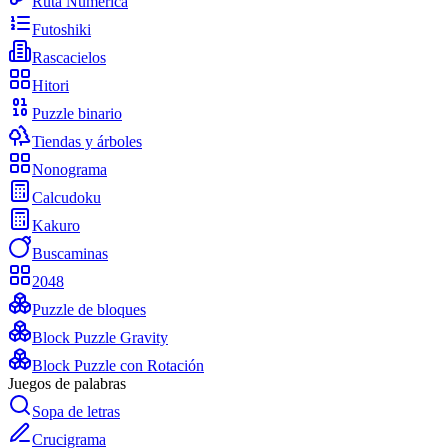
Ruta Numérica
Futoshiki
Rascacielos
Hitori
Puzzle binario
Tiendas y árboles
Nonograma
Calcudoku
Kakuro
Buscaminas
2048
Puzzle de bloques
Block Puzzle Gravity
Block Puzzle con Rotación
Juegos de palabras
Sopa de letras
Crucigrama