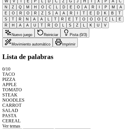
W
V
T
E
P
L
D
C
Z
G
J
H
T
X
P
A
C
N
Z
Q
M
H
O
C
L
D
E
O
A
R
I
P
M
A
E
O
R
O
R
Z
S
A
A
R
I
T
E
D
K
B
T
S
T
R
N
A
A
L
T
R
E
T
O
O
O
C
L
E
R
H
A
A
U
T
R
O
L
S
Z
L
K
U
V
Nuevo juego
Reiniciar
Pista (0/3)
Movimiento automático
Imprimir
Lista de palabras
0
/
10
TACO
PIZZA
APPLE
TOMATO
STEAK
NOODLES
CARROT
SALAD
PASTA
CEREAL
Ver temas