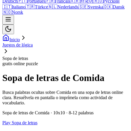
Deutsch
🇵🇹
Português
🇫🇷
Français
🇰🇷
한국어
🇷🇺
Русский
🇮🇹
Italiano
🇹🇷
Türkçe
🇳🇱
Nederlands
🇸🇪
Svenska
🇩🇰
Dansk
🇳🇴
Norsk
Inicio
Juegos de lógica
Sopa de letras
gratis online puzzle
Sopa de letras de Comida
Busca palabras ocultas sobre Comida en una sopa de letras online
clara. Resuélvela en pantalla o imprímela como actividad de
vocabulario.
Sopa de letras de Comida · 10x10 · 8-12 palabras
Play Sopa de letras