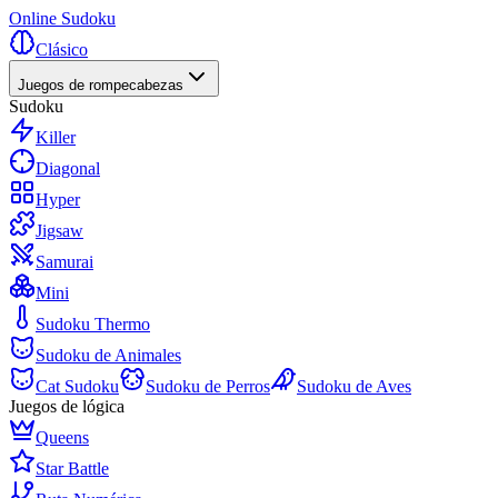
Online Sudoku
Clásico
Juegos de rompecabezas
Sudoku
Killer
Diagonal
Hyper
Jigsaw
Samurai
Mini
Sudoku Thermo
Sudoku de Animales
Cat Sudoku
Sudoku de Perros
Sudoku de Aves
Juegos de lógica
Queens
Star Battle