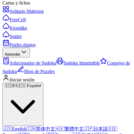
Cartas y fichas
Solitario Mahjong
FreeCell
Klondike
Spider
Puzles diarios
Aprender
Solucionador de Sudoku
Sudoku Imprimible
Consejos de
Sudoku
Blog de Puzzles
Iniciar sesión
🇪🇸
ES
🇪🇸 Español
🇺🇸
English
🇨🇳
简体中文
🇭🇰
繁體中文
🇯🇵
日本語
🇩🇪