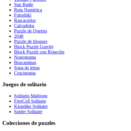
Star Battle
Ruta Numérica
Futoshiki
Rascacielos
Calcudoku
Puzzle de Queens
2048
Puzzle de bloques
Block Puzzle Gravity
Block Puzzle con Rotación
Nonograma
Buscaminas
Sopa de letras
Crucigrama
Juegos de solitario
Solitario Mahjong
FreeCell Solitaire
Klondike Solitaire
Spider Solitaire
Colecciones de puzzles