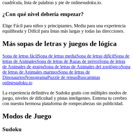
cuadrícula, lista de palabras y pie de onlinesudoku.io.
¿Con qué nivel debería empezar?
Elige Fácil para niños y principiantes, Media para una experiencia
equilibrada y Difícil para listas más largas y todas las direcciones.
Más sopas de letras y juegos de lógica
Sopa de letras fácil
Sopa de letras media
Sopa de letras difícil
Sopa de
letras de Animales
Sopa de letras de Razas de perros
Sopa de letras
de Animales de granja
Sopa de letras de Animales del zoológico
Sopa
de letras de Animales marinos
Sopa de letras de
Dinosaurios
Nonograma
Puzzle de reinas
Buscaminas
onlinesudoku.io
La experiencia definitiva de Sudoku gratis con múltiples modos de
juego, niveles de dificultad y pistas inteligentes. Entrena tu cerebro
con nuestra hermosa plataforma de rompecabezas sin publicidad.
Modos de Juego
Sudoku