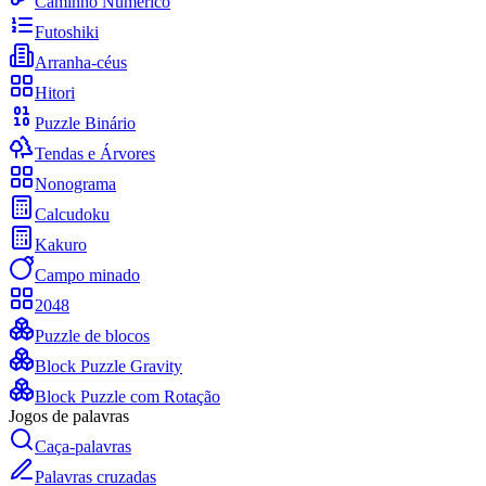
Caminho Numérico
Futoshiki
Arranha-céus
Hitori
Puzzle Binário
Tendas e Árvores
Nonograma
Calcudoku
Kakuro
Campo minado
2048
Puzzle de blocos
Block Puzzle Gravity
Block Puzzle com Rotação
Jogos de palavras
Caça-palavras
Palavras cruzadas