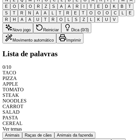
E
O
R
O
R
Z
S
A
A
R
I
T
E
D
K
B
T
S
T
R
N
A
A
L
T
R
E
T
O
O
O
C
L
E
R
H
A
A
U
T
R
O
L
S
Z
L
K
U
V
Novo jogo
Reiniciar
Dica (0/3)
Movimento automático
Imprimir
Lista de palavras
0
/
10
TACO
PIZZA
APPLE
TOMATO
STEAK
NOODLES
CARROT
SALAD
PASTA
CEREAL
Ver temas
Animais
Raças de cães
Animais da fazenda