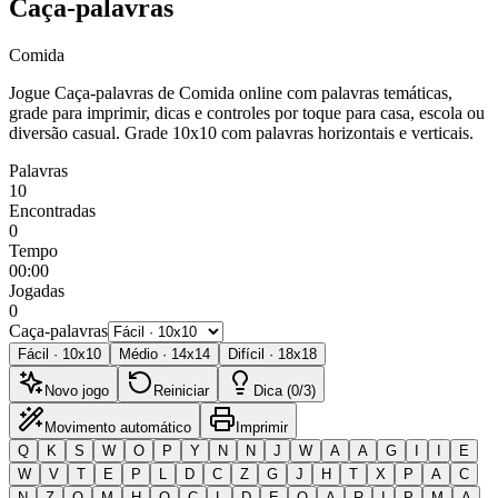
Caça-palavras
Comida
Jogue Caça-palavras de Comida online com palavras temáticas,
grade para imprimir, dicas e controles por toque para casa, escola ou
diversão casual.
Grade 10x10 com palavras horizontais e verticais.
Palavras
10
Encontradas
0
Tempo
00:00
Jogadas
0
Caça-palavras
Fácil
·
10
x
10
Médio
·
14
x
14
Difícil
·
18
x
18
Novo jogo
Reiniciar
Dica (0/3)
Movimento automático
Imprimir
Q
K
S
W
O
P
Y
N
N
J
W
A
A
G
I
I
E
W
V
T
E
P
L
D
C
Z
G
J
H
T
X
P
A
C
N
Z
Q
M
H
O
C
L
D
E
O
A
R
I
P
M
A