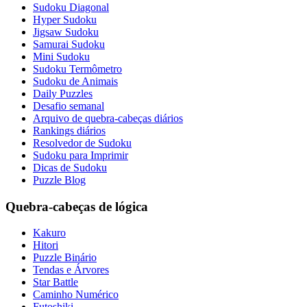
Sudoku Diagonal
Hyper Sudoku
Jigsaw Sudoku
Samurai Sudoku
Mini Sudoku
Sudoku Termômetro
Sudoku de Animais
Daily Puzzles
Desafio semanal
Arquivo de quebra-cabeças diários
Rankings diários
Resolvedor de Sudoku
Sudoku para Imprimir
Dicas de Sudoku
Puzzle Blog
Quebra-cabeças de lógica
Kakuro
Hitori
Puzzle Binário
Tendas e Árvores
Star Battle
Caminho Numérico
Futoshiki