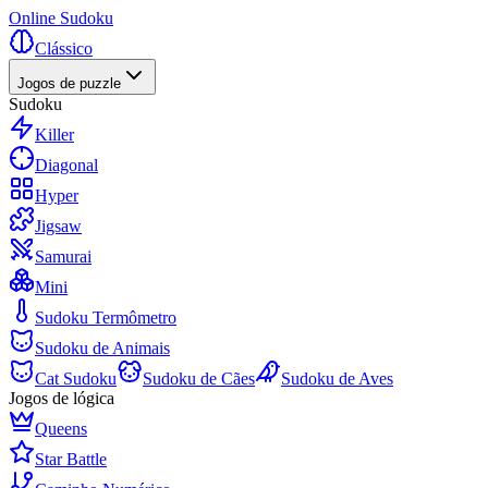
Online Sudoku
Clássico
Jogos de puzzle
Sudoku
Killer
Diagonal
Hyper
Jigsaw
Samurai
Mini
Sudoku Termômetro
Sudoku de Animais
Cat Sudoku
Sudoku de Cães
Sudoku de Aves
Jogos de lógica
Queens
Star Battle