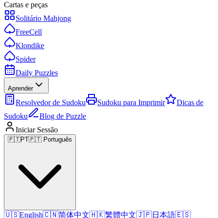
Cartas e peças
Solitário Mahjong
FreeCell
Klondike
Spider
Daily Puzzles
Aprender
Resolvedor de Sudoku
Sudoku para Imprimir
Dicas de
Sudoku
Blog de Puzzle
Iniciar Sessão
🇵🇹
PT
🇵🇹 Português
🇺🇸
English
🇨🇳
简体中文
🇭🇰
繁體中文
🇯🇵
日本語
🇪🇸