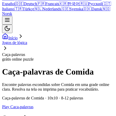
Español
🇩🇪
Deutsch
🇫🇷
Français
🇰🇷
한국어
🇷🇺
Русский
🇮🇹
Italiano
🇹🇷
Türkçe
🇳🇱
Nederlands
🇸🇪
Svenska
🇩🇰
Dansk
🇳🇴
Norsk
Início
Jogos de lógica
Caça-palavras
grátis online puzzle
Caça-palavras de Comida
Encontre palavras escondidas sobre Comida em uma grade online
clara. Resolva na tela ou imprima para praticar vocabulário.
Caça-palavras de Comida · 10x10 · 8-12 palavras
Play Caça-palavras