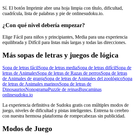
Sí. El botón Imprimir abre una hoja limpia con título, dificultad,
cuadrícula, lista de palabras y pie de onlinesudoku.io.
¿Con qué nivel debería empezar?
Elige Fácil para niños y principiantes, Media para una experiencia
equilibrada y Difícil para listas más largas y todas las direcciones.
Más sopas de letras y juegos de lógica
Sopa de letras fácil
Sopa de letras media
Sopa de letras difícil
Sopa de
letras de Animales
Sopa de letras de Razas de perros
Sopa de letras
de Animales de granja
Sopa de letras de Animales del zoológico
Sopa
de letras de Animales marinos
Sopa de letras de
Dinosaurios
Nonograma
Puzzle de reinas
Buscaminas
onlinesudoku.io
La experiencia definitiva de Sudoku gratis con múltiples modos de
juego, niveles de dificultad y pistas inteligentes. Entrena tu cerebro
con nuestra hermosa plataforma de rompecabezas sin publicidad.
Modos de Juego