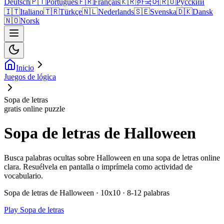
Deutsch
🇵🇹
Português
🇫🇷
Français
🇰🇷
한국어
🇷🇺
Русский
🇮🇹
Italiano
🇹🇷
Türkçe
🇳🇱
Nederlands
🇸🇪
Svenska
🇩🇰
Dansk
🇳🇴
Norsk
Inicio
Juegos de lógica
Sopa de letras
gratis online puzzle
Sopa de letras de Halloween
Busca palabras ocultas sobre Halloween en una sopa de letras online
clara. Resuélvela en pantalla o imprímela como actividad de
vocabulario.
Sopa de letras de Halloween · 10x10 · 8-12 palabras
Play Sopa de letras