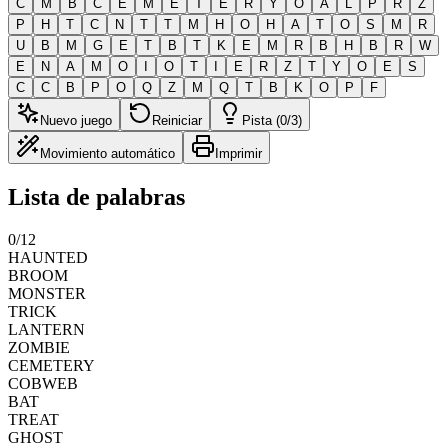
C
M
B
C
E
M
E
T
E
R
Y
O
A
L
P
R
Z
P
H
T
C
N
T
T
M
H
O
H
A
T
O
S
M
R
U
B
M
G
E
T
B
T
K
E
M
R
B
H
B
R
W
E
N
A
M
O
I
O
T
I
E
R
Z
T
Y
O
E
S
C
C
B
P
O
Q
Z
M
Q
T
B
K
O
P
F
Nuevo juego
Reiniciar
Pista (0/3)
Movimiento automático
Imprimir
Lista de palabras
0
/
12
HAUNTED
BROOM
MONSTER
TRICK
LANTERN
ZOMBIE
CEMETERY
COBWEB
BAT
TREAT
GHOST