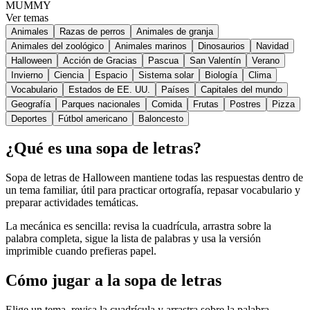
MUMMY
Ver temas
Animales
Razas de perros
Animales de granja
Animales del zoológico
Animales marinos
Dinosaurios
Navidad
Halloween
Acción de Gracias
Pascua
San Valentín
Verano
Invierno
Ciencia
Espacio
Sistema solar
Biología
Clima
Vocabulario
Estados de EE. UU.
Países
Capitales del mundo
Geografía
Parques nacionales
Comida
Frutas
Postres
Pizza
Deportes
Fútbol americano
Baloncesto
¿Qué es una sopa de letras?
Sopa de letras de Halloween mantiene todas las respuestas dentro de
un tema familiar, útil para practicar ortografía, repasar vocabulario y
preparar actividades temáticas.
La mecánica es sencilla: revisa la cuadrícula, arrastra sobre la
palabra completa, sigue la lista de palabras y usa la versión
imprimible cuando prefieras papel.
Cómo jugar a la sopa de letras
Elige un tema, revisa la cuadrícula y arrastra sobre la palabra