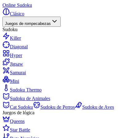
Online Sudoku
Clásico
Juegos de rompecabezas
Sudoku
Killer
Diagonal
Hyper
Jigsaw
Samurai
Mini
Sudoku Thermo
Sudoku de Animales
Cat Sudoku
Sudoku de Perros
Sudoku de Aves
Juegos de lógica
Queens
Star Battle