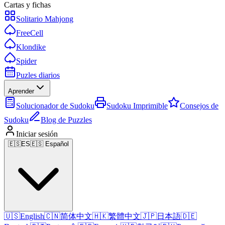
Cartas y fichas
Solitario Mahjong
FreeCell
Klondike
Spider
Puzles diarios
Aprender
Solucionador de Sudoku
Sudoku Imprimible
Consejos de
Sudoku
Blog de Puzzles
Iniciar sesión
🇪🇸
ES
🇪🇸 Español
🇺🇸
English
🇨🇳
简体中文
🇭🇰
繁體中文
🇯🇵
日本語
🇩🇪