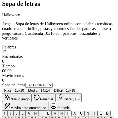
Sopa de letras
Halloween
Juega a Sopa de letras de Halloween online con palabras temáticas,
cuadrícula imprimible, pistas y controles táctiles para casa, clase o
juego casual.
Cuadrícula 10x10 con palabras horizontales y
verticales.
Palabras
12
Encontradas
0
Tiempo
00:00
Movimientos
0
Sopa de letras
Fácil
·
10
x
10
Media
·
14
x
14
Difícil
·
18
x
18
Nuevo juego
Reiniciar
Pista (0/3)
Movimiento automático
Imprimir
I
J
J
L
A
N
T
E
R
N
H
A
U
N
T
E
D