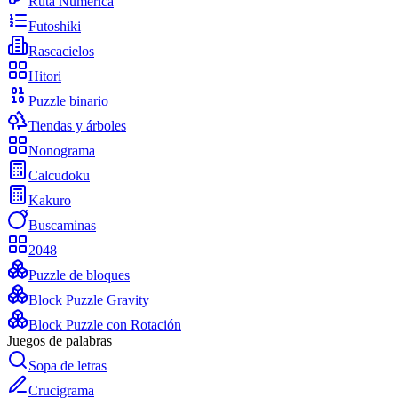
Ruta Numérica
Futoshiki
Rascacielos
Hitori
Puzzle binario
Tiendas y árboles
Nonograma
Calcudoku
Kakuro
Buscaminas
2048
Puzzle de bloques
Block Puzzle Gravity
Block Puzzle con Rotación
Juegos de palabras
Sopa de letras
Crucigrama