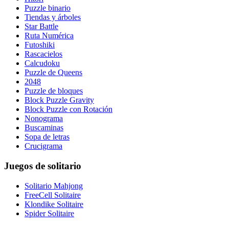
Puzzle binario
Tiendas y árboles
Star Battle
Ruta Numérica
Futoshiki
Rascacielos
Calcudoku
Puzzle de Queens
2048
Puzzle de bloques
Block Puzzle Gravity
Block Puzzle con Rotación
Nonograma
Buscaminas
Sopa de letras
Crucigrama
Juegos de solitario
Solitario Mahjong
FreeCell Solitaire
Klondike Solitaire
Spider Solitaire