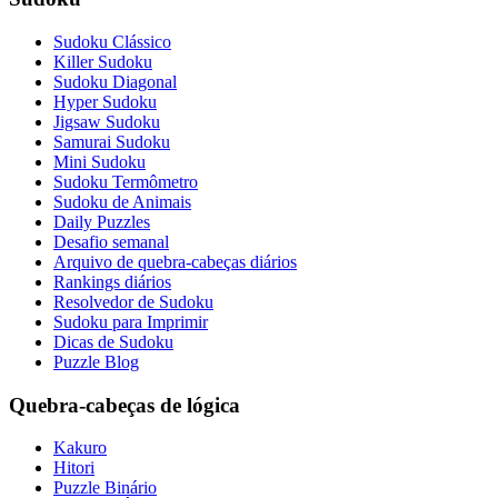
Sudoku Clássico
Killer Sudoku
Sudoku Diagonal
Hyper Sudoku
Jigsaw Sudoku
Samurai Sudoku
Mini Sudoku
Sudoku Termômetro
Sudoku de Animais
Daily Puzzles
Desafio semanal
Arquivo de quebra-cabeças diários
Rankings diários
Resolvedor de Sudoku
Sudoku para Imprimir
Dicas de Sudoku
Puzzle Blog
Quebra-cabeças de lógica
Kakuro
Hitori
Puzzle Binário