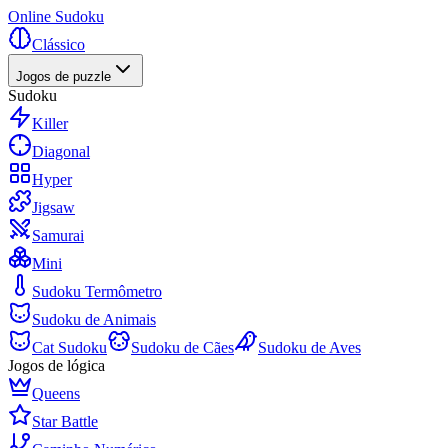
Online Sudoku
Clássico
Jogos de puzzle
Sudoku
Killer
Diagonal
Hyper
Jigsaw
Samurai
Mini
Sudoku Termômetro
Sudoku de Animais
Cat Sudoku
Sudoku de Cães
Sudoku de Aves
Jogos de lógica
Queens
Star Battle