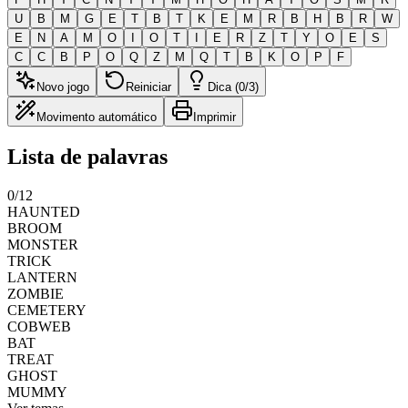
U
B
M
G
E
T
B
T
K
E
M
R
B
H
B
R
W
E
N
A
M
O
I
O
T
I
E
R
Z
T
Y
O
E
S
C
C
B
P
O
Q
Z
M
Q
T
B
K
O
P
F
Novo jogo
Reiniciar
Dica (0/3)
Movimento automático
Imprimir
Lista de palavras
0
/
12
HAUNTED
BROOM
MONSTER
TRICK
LANTERN
ZOMBIE
CEMETERY
COBWEB
BAT
TREAT
GHOST
MUMMY