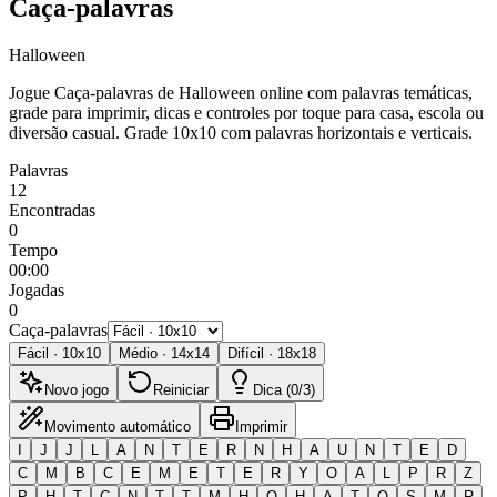
Caça-palavras
Halloween
Jogue Caça-palavras de Halloween online com palavras temáticas,
grade para imprimir, dicas e controles por toque para casa, escola ou
diversão casual.
Grade 10x10 com palavras horizontais e verticais.
Palavras
12
Encontradas
0
Tempo
00:00
Jogadas
0
Caça-palavras
Fácil
·
10
x
10
Médio
·
14
x
14
Difícil
·
18
x
18
Novo jogo
Reiniciar
Dica (0/3)
Movimento automático
Imprimir
I
J
J
L
A
N
T
E
R
N
H
A
U
N
T
E
D
C
M
B
C
E
M
E
T
E
R
Y
O
A
L
P
R
Z
P
H
T
C
N
T
T
M
H
O
H
A
T
O
S
M
R