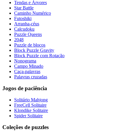
Tendas e Árvores
Star Battle
Caminho Numérico
Futoshiki
Arranha-céus
Calcudoku
Puzzle Queens
2048
Puzzle de blocos
Block Puzzle Gravity
Block Puzzle com Rotação
Nonograma
Campo Minado
Caça-palavras
Palavras cruzadas
Jogos de paciência
Solitário Mahjong
FreeCell Solitaire
Klondike Solitaire
Spider Solitaire
Coleções de puzzles