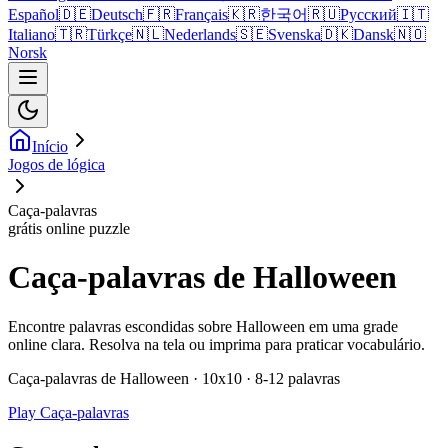
Español
🇩🇪
Deutsch
🇫🇷
Français
🇰🇷
한국어
🇷🇺
Русский
🇮🇹
Italiano
🇹🇷
Türkçe
🇳🇱
Nederlands
🇸🇪
Svenska
🇩🇰
Dansk
🇳🇴
Norsk
Início
Jogos de lógica
Caça-palavras
grátis online puzzle
Caça-palavras de Halloween
Encontre palavras escondidas sobre Halloween em uma grade
online clara. Resolva na tela ou imprima para praticar vocabulário.
Caça-palavras de Halloween · 10x10 · 8-12 palavras
Play Caça-palavras