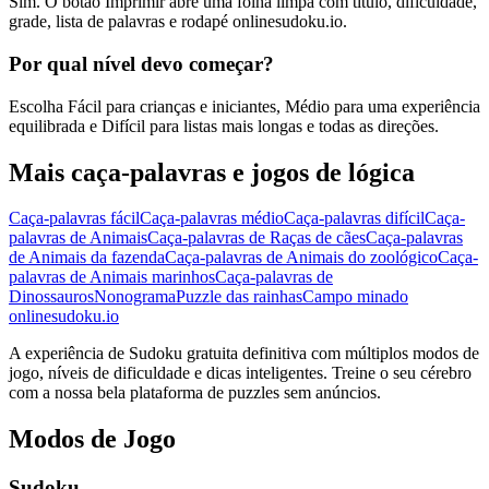
Sim. O botão Imprimir abre uma folha limpa com título, dificuldade,
grade, lista de palavras e rodapé onlinesudoku.io.
Por qual nível devo começar?
Escolha Fácil para crianças e iniciantes, Médio para uma experiência
equilibrada e Difícil para listas mais longas e todas as direções.
Mais caça-palavras e jogos de lógica
Caça-palavras fácil
Caça-palavras médio
Caça-palavras difícil
Caça-
palavras de Animais
Caça-palavras de Raças de cães
Caça-palavras
de Animais da fazenda
Caça-palavras de Animais do zoológico
Caça-
palavras de Animais marinhos
Caça-palavras de
Dinossauros
Nonograma
Puzzle das rainhas
Campo minado
onlinesudoku.io
A experiência de Sudoku gratuita definitiva com múltiplos modos de
jogo, níveis de dificuldade e dicas inteligentes. Treine o seu cérebro
com a nossa bela plataforma de puzzles sem anúncios.
Modos de Jogo
Sudoku