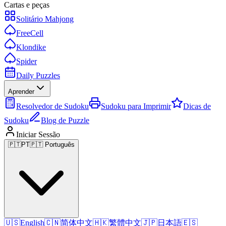
Cartas e peças
Solitário Mahjong
FreeCell
Klondike
Spider
Daily Puzzles
Aprender
Resolvedor de Sudoku
Sudoku para Imprimir
Dicas de
Sudoku
Blog de Puzzle
Iniciar Sessão
🇵🇹
PT
🇵🇹 Português
🇺🇸
English
🇨🇳
简体中文
🇭🇰
繁體中文
🇯🇵
日本語
🇪🇸