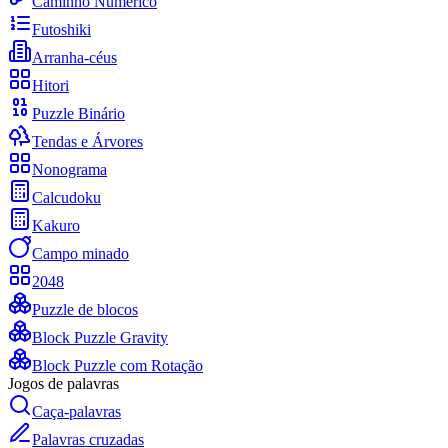
Caminho Numérico
Futoshiki
Arranha-céus
Hitori
Puzzle Binário
Tendas e Árvores
Nonograma
Calcudoku
Kakuro
Campo minado
2048
Puzzle de blocos
Block Puzzle Gravity
Block Puzzle com Rotação
Jogos de palavras
Caça-palavras
Palavras cruzadas