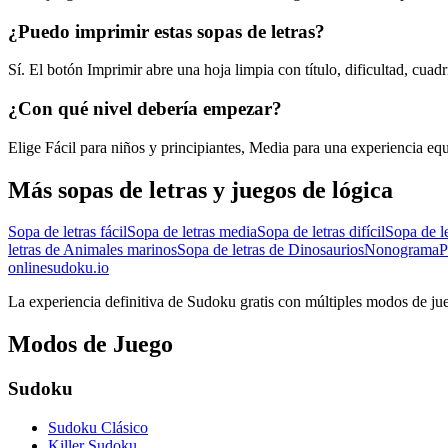
¿Puedo imprimir estas sopas de letras?
Sí. El botón Imprimir abre una hoja limpia con título, dificultad, cuadr
¿Con qué nivel debería empezar?
Elige Fácil para niños y principiantes, Media para una experiencia equil
Más sopas de letras y juegos de lógica
Sopa de letras fácil
Sopa de letras media
Sopa de letras difícil
Sopa de l
letras de Animales marinos
Sopa de letras de Dinosaurios
Nonograma
P
onlinesudoku.io
La experiencia definitiva de Sudoku gratis con múltiples modos de jue
Modos de Juego
Sudoku
Sudoku Clásico
Killer Sudoku