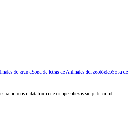
imales de granja
Sopa de letras de Animales del zoológico
Sopa de
 nuestra hermosa plataforma de rompecabezas sin publicidad.