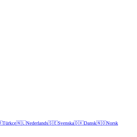

Türkçe
🇳🇱
Nederlands
🇸🇪
Svenska
🇩🇰
Dansk
🇳🇴
Norsk