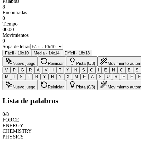
Palabras
8
Encontradas
0
Tiempo
00:00
Movimientos
0
Sopa de letras
Fácil
·
10
x
10
Media
·
14
x
14
Difícil
·
18
x
18
Nuevo juego
Reiniciar
Pista (0/3)
Movimiento autom
V
P
G
R
A
V
I
T
Y
N
S
C
I
E
N
C
E
S
M
I
S
T
R
Y
N
Y
X
M
E
A
S
U
R
E
E
F
Nuevo juego
Reiniciar
Pista (0/3)
Movimiento autom
Lista de palabras
0
/
8
FORCE
ENERGY
CHEMISTRY
PHYSICS