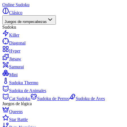
Online Sudoku
Clásico
Juegos de rompecabezas
Sudoku
Killer
Diagonal
Hyper
Jigsaw
Samurai
Mini
Sudoku Thermo
Sudoku de Animales
Cat Sudoku
Sudoku de Perros
Sudoku de Aves
Juegos de lógica
Queens
Star Battle