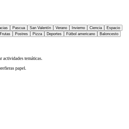
acias
Pascua
San Valentín
Verano
Invierno
Ciencia
Espacio
Frutas
Postres
Pizza
Deportes
Fútbol americano
Baloncesto
ar actividades temáticas.
refieras papel.