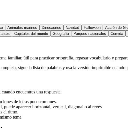
co
Animales marinos
Dinosaurios
Navidad
Halloween
Acción de Gr
aíses
Capitales del mundo
Geografía
Parques nacionales
Comida
ma familiar, útil para practicar ortografía, repasar vocabulario y prepar
 completa, sigue la lista de palabras y usa la versión imprimible cuando p
ta cuando encuentres una respuesta.
aciones de letras poco comunes.
d, puede aparecer horizontal, vertical, diagonal o al revés.
s el ritmo.
l mismo tema.