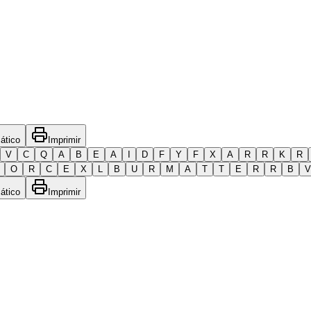
ático
Imprimir
V
C
Q
A
B
E
A
I
D
F
Y
F
X
A
R
R
K
R
O
R
C
E
X
L
B
U
R
M
A
T
T
E
R
R
B
V
ático
Imprimir