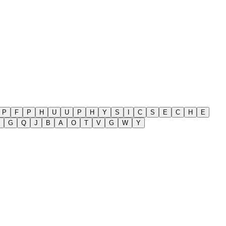
P
F
P
H
U
U
P
H
Y
S
I
C
S
E
C
H
E
G
Q
J
B
A
O
T
V
G
W
Y