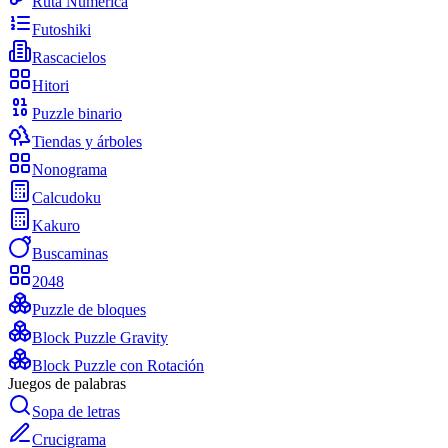
Ruta Numérica
Futoshiki
Rascacielos
Hitori
Puzzle binario
Tiendas y árboles
Nonograma
Calcudoku
Kakuro
Buscaminas
2048
Puzzle de bloques
Block Puzzle Gravity
Block Puzzle con Rotación
Juegos de palabras
Sopa de letras
Crucigrama