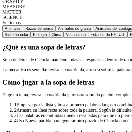
GRAVITY
MEASURE
MATTER
SCIENCE
Ver temas
Animales
Razas de perros
Animales de granja
Animales del zoológi
Sistema solar
Biología
Clima
Vocabulario
Estados de EE. UU.
P
¿Qué es una sopa de letras?
Sopa de letras de Ciencia mantiene todas las respuestas dentro de un te
La mecánica es sencilla: revisa la cuadrícula, arrastra sobre la palabra
Cómo jugar a la sopa de letras
Elige un tema, revisa la cuadrícula y arrastra sobre la palabra comple
1
Empieza por la lista y busca primero palabras largas o combin
2
Arrastra en línea recta sobre toda la palabra. Según la dificulta
3
Las palabras encontradas quedan resaltadas para que no pierda
4
Usa Nueva partida para generar otro puzzle de Ciencia con e