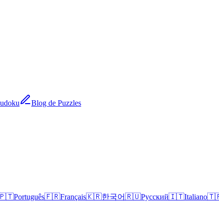
Sudoku
Blog de Puzzles
🇵🇹
Português
🇫🇷
Français
🇰🇷
한국어
🇷🇺
Русский
🇮🇹
Italiano
🇹