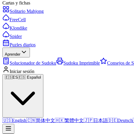
Cartas y fichas
Solitario Mahjong
FreeCell
Klondike
Spider
Puzles diarios
Aprender
Solucionador de Sudoku
Sudoku Imprimible
Consejos de 
Iniciar sesión
🇪🇸
ES
🇪🇸 Español
🇺🇸
English
🇨🇳
简体中文
🇭🇰
繁體中文
🇯🇵
日本語
🇩🇪
Deutsch