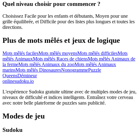
Quel niveau choisir pour commencer ?
Choisissez Facile pour les enfants et débutants, Moyen pour une
grille équilibrée, et Difficile pour des listes plus longues et toutes les
directions.
Plus de mots mêlés et jeux de logique
Mots mêlés faciles
Mots mêlés moyens
Mots mêlés difficiles
Mots
mêlés Animaux
Mots mêlés Races de chiens
Mots mêlés Animaux de
la ferme
Mots mêlés Animaux du zoo
Mots mêlés Animaux
marins
Mots mêlés Dinosaures
Nonogramme
Puzzle
Queens
Démineur
onlinesudoku.io
L'expérience Sudoku gratuite ultime avec de multiples modes de jeu,
niveaux de difficulté et indices intelligents. Entraînez votre cerveau
avec notre belle plateforme de puzzles sans publicité.
Modes de jeu
Sudoku