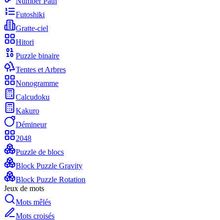
Number Path
Futoshiki
Gratte-ciel
Hitori
Puzzle binaire
Tentes et Arbres
Nonogramme
Calcudoku
Kakuro
Démineur
2048
Puzzle de blocs
Block Puzzle Gravity
Block Puzzle Rotation
Jeux de mots
Mots mêlés
Mots croisés