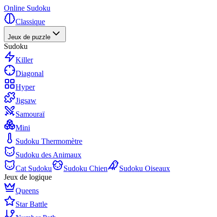
Online Sudoku
Classique
Jeux de puzzle
Sudoku
Killer
Diagonal
Hyper
Jigsaw
Samouraï
Mini
Sudoku Thermomètre
Sudoku des Animaux
Cat Sudoku
Sudoku Chien
Sudoku Oiseaux
Jeux de logique
Queens
Star Battle