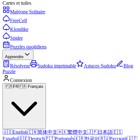
Cartes et tuiles
Mahjong Solitaire
FreeCell
Klondike
Spider
Puzzles quotidiens
Apprendre
Résolveur
Sudoku imprimable
Astuces Sudoku
Blog
Puzzle
Connexion
🇫🇷
FR
🇫🇷 Français
🇺🇸
English
🇨🇳
简体中文
🇭🇰
繁體中文
🇯🇵
日本語
🇪🇸
Español
🇩🇪
Deutsch
🇵🇹
Português
🇰🇷
한국어
🇷🇺
Русский
🇮🇹