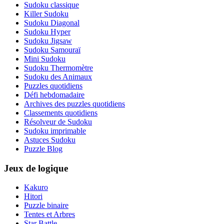
Sudoku classique
Killer Sudoku
Sudoku Diagonal
Sudoku Hyper
Sudoku Jigsaw
Sudoku Samouraï
Mini Sudoku
Sudoku Thermomètre
Sudoku des Animaux
Puzzles quotidiens
Défi hebdomadaire
Archives des puzzles quotidiens
Classements quotidiens
Résolveur de Sudoku
Sudoku imprimable
Astuces Sudoku
Puzzle Blog
Jeux de logique
Kakuro
Hitori
Puzzle binaire
Tentes et Arbres
Star Battle