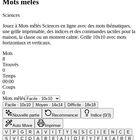
Mots mêlés
Sciences
Jouez à Mots mêlés Sciences en ligne avec des mots thématiques,
une grille imprimable, des indices et des commandes tactiles pour la
maison, la classe ou un moment calme.
Grille 10x10 avec mots
horizontaux et verticaux.
Mots
8
Trouvés
0
Temps
00:00
Coups
0
Mots mêlés
Facile
·
10
x
10
Moyen
·
14
x
14
Difficile
·
18
x
18
Nouvelle partie
Recommencer
Indice (0/3)
Auto Move
Imprimer
V
P
G
R
A
V
I
T
Y
N
S
C
I
E
N
C
E
S
V
C
Q
A
B
E
A
I
D
F
Y
F
X
A
R
R