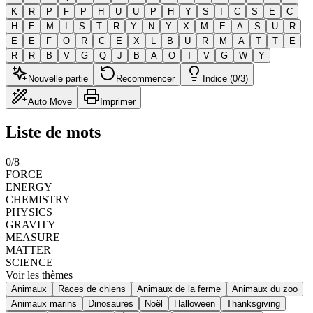
K
R
P
F
P
H
U
U
P
H
Y
S
I
C
S
E
C
H
E
M
I
S
T
R
Y
N
Y
X
M
E
A
S
U
R
E
E
F
O
R
C
E
X
L
B
U
R
M
A
T
T
E
R
R
B
V
G
Q
J
B
A
O
T
V
G
W
Y
Nouvelle partie
Recommencer
Indice (0/3)
Auto Move
Imprimer
Liste de mots
0
/
8
FORCE
ENERGY
CHEMISTRY
PHYSICS
GRAVITY
MEASURE
MATTER
SCIENCE
Voir les thèmes
Animaux
Races de chiens
Animaux de la ferme
Animaux du zoo
Animaux marins
Dinosaures
Noël
Halloween
Thanksgiving