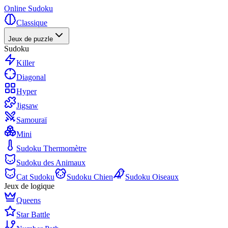
Online Sudoku
Classique
Jeux de puzzle
Sudoku
Killer
Diagonal
Hyper
Jigsaw
Samouraï
Mini
Sudoku Thermomètre
Sudoku des Animaux
Cat Sudoku
Sudoku Chien
Sudoku Oiseaux
Jeux de logique
Queens
Star Battle