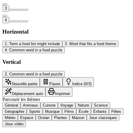
3
4
Horizontal
1
.
Term a food list might include
3
.
Word that fits a food theme
4
.
Common word in a food puzzle
Vertical
2
.
Common word in a food puzzle
Nouvelle partie
Pause
Indice (0/3)
Déplacement auto
Imprimer
Parcourir les thèmes
Général
Animaux
Cuisine
Voyage
Nature
Science
Géographie
Sports
Musique
Films
École
Enfants
Fêtes
Météo
Espace
Océan
Plantes
Maison
Jeux classiques
Jeux vidéo