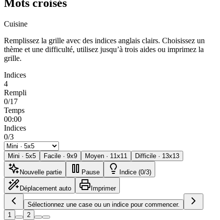
Mots croisés
Cuisine
Remplissez la grille avec des indices anglais clairs. Choisissez un
thème et une difficulté, utilisez jusqu’à trois aides ou imprimez la
grille.
Indices
4
Rempli
0/17
Temps
00:00
Indices
0/3
Mini
·
5
x
5
Facile
·
9
x
9
Moyen
·
11
x
11
Difficile
·
13
x
13
Nouvelle partie
Pause
Indice (0/3)
Déplacement auto
Imprimer
Sélectionnez une case ou un indice pour commencer.
1
2