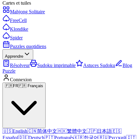
Cartes et tuiles
Mahjong Solitaire
FreeCell
Klondike
Spider
Puzzles quotidiens
Apprendre
Résolveur
Sudoku imprimable
Astuces Sudoku
Blog
Puzzle
Connexion
🇫🇷
FR
🇫🇷 Français
🇺🇸
English
🇨🇳
简体中文
🇭🇰
繁體中文
🇯🇵
日本語
🇪🇸
Español
🇩🇪
Deutsch
🇵🇹
Português
🇰🇷
한국어
🇷🇺
Русский
🇮🇹