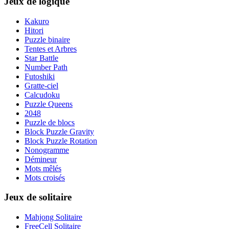
Jeux de logique
Kakuro
Hitori
Puzzle binaire
Tentes et Arbres
Star Battle
Number Path
Futoshiki
Gratte-ciel
Calcudoku
Puzzle Queens
2048
Puzzle de blocs
Block Puzzle Gravity
Block Puzzle Rotation
Nonogramme
Démineur
Mots mêlés
Mots croisés
Jeux de solitaire
Mahjong Solitaire
FreeCell Solitaire