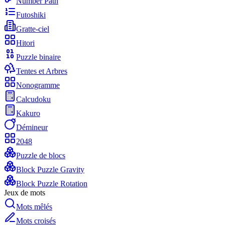
Number Path
Futoshiki
Gratte-ciel
Hitori
Puzzle binaire
Tentes et Arbres
Nonogramme
Calcudoku
Kakuro
Démineur
2048
Puzzle de blocs
Block Puzzle Gravity
Block Puzzle Rotation
Jeux de mots
Mots mêlés
Mots croisés