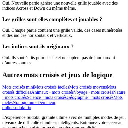
Oui. Nouvelle partie génère une nouvelle grille jouable avec des
indices Across et Down du même thème.
Les grilles sont-elles complètes et jouables ?
Oui. Chaque partie contient une grille valide, des cases numérotées
et des indices horizontaux et verticaux.
Les indices sont-ils originaux ?
Oui. Ils sont écrits pour ce site et ne copient pas de journaux ni
d’autres sources.
Autres mots croisés et jeux de logique
Mots croisés mini
Mots croisés faciles
Mots croisés moyens
Mots
croisés difficiles
Animaux - mots croisés
Voyage - mots croisés
Nature
- mots croisés
Science - mots croisés
Géographie - mots croisés
Mots
mêlés
Nonogramme
Démineur
onlinesudoku.io
L'expérience Sudoku gratuite ultime avec de multiples modes de jeu,
niveaux de difficulté et indices intelligents. Entraînez votre cerveau
avec notre belle plateforme de puzzles sans publicité.