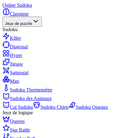
Online Sudoku
Classique
Jeux de puzzle
Sudoku
Killer
Diagonal
Hyper
Jigsaw
Samouraï
Mini
Sudoku Thermomètre
Sudoku des Animaux
Cat Sudoku
Sudoku Chien
Sudoku Oiseaux
Jeux de logique
Queens
Star Battle