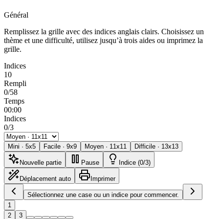
Général
Remplissez la grille avec des indices anglais clairs. Choisissez un
thème et une difficulté, utilisez jusqu’à trois aides ou imprimez la
grille.
Indices
10
Rempli
0/58
Temps
00:00
Indices
0/3
Mini
·
5
x
5
Facile
·
9
x
9
Moyen
·
11
x
11
Difficile
·
13
x
13
Nouvelle partie
Pause
Indice (0/3)
Déplacement auto
Imprimer
Sélectionnez une case ou un indice pour commencer.
1
2
3