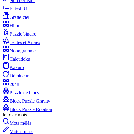
Number Path
Futoshiki
Gratte-ciel
Hitori
Puzzle binaire
Tentes et Arbres
Nonogramme
Calcudoku
Kakuro
Démineur
2048
Puzzle de blocs
Block Puzzle Gravity
Block Puzzle Rotation
Jeux de mots
Mots mêlés
Mots croisés