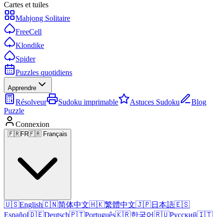
Cartes et tuiles
Mahjong Solitaire
FreeCell
Klondike
Spider
Puzzles quotidiens
Apprendre
Résolveur
Sudoku imprimable
Astuces Sudoku
Blog
Puzzle
Connexion
🇫🇷
FR
🇫🇷 Français
🇺🇸
English
🇨🇳
简体中文
🇭🇰
繁體中文
🇯🇵
日本語
🇪🇸
Español
🇩🇪
Deutsch
🇵🇹
Português
🇰🇷
한국어
🇷🇺
Русский
🇮🇹