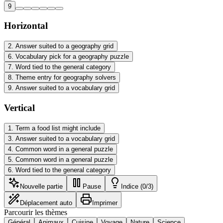
9
Horizontal
2
.
Answer suited to a geography grid
6
.
Vocabulary pick for a geography puzzle
7
.
Word tied to the general category
8
.
Theme entry for geography solvers
9
.
Answer suited to a vocabulary grid
Vertical
1
.
Term a food list might include
3
.
Answer suited to a vocabulary grid
4
.
Common word in a general puzzle
5
.
Common word in a general puzzle
6
.
Word tied to the general category
Nouvelle partie
Pause
Indice (0/3)
Déplacement auto
Imprimer
Parcourir les thèmes
Général
Animaux
Cuisine
Voyage
Nature
Science