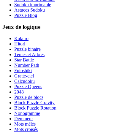
Sudoku imprimable
Astuces Sudoku
Puzzle Blog
Jeux de logique
Kakuro
Hitori
Puzzle binaire
Tentes et Arbres
Star Battle
Number Path
Futoshiki
Gratte-ciel
Calcudoku
Puzzle Queens
2048
Puzzle de blocs
Block Puzzle Gravity
Block Puzzle Rotation
Nonogramme
Démineur
Mots mêlés
Mots croisés