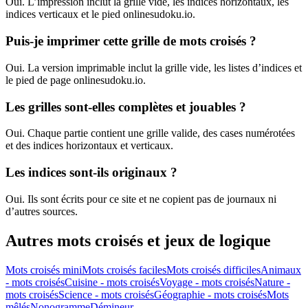
Oui. L’impression inclut la grille vide, les indices horizontaux, les
indices verticaux et le pied onlinesudoku.io.
Puis-je imprimer cette grille de mots croisés ?
Oui. La version imprimable inclut la grille vide, les listes d’indices et
le pied de page onlinesudoku.io.
Les grilles sont-elles complètes et jouables ?
Oui. Chaque partie contient une grille valide, des cases numérotées
et des indices horizontaux et verticaux.
Les indices sont-ils originaux ?
Oui. Ils sont écrits pour ce site et ne copient pas de journaux ni
d’autres sources.
Autres mots croisés et jeux de logique
Mots croisés mini
Mots croisés faciles
Mots croisés difficiles
Animaux
- mots croisés
Cuisine - mots croisés
Voyage - mots croisés
Nature -
mots croisés
Science - mots croisés
Géographie - mots croisés
Mots
mêlés
Nonogramme
Démineur