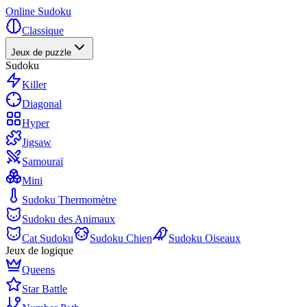
Online Sudoku
Classique
Jeux de puzzle
Sudoku
Killer
Diagonal
Hyper
Jigsaw
Samouraï
Mini
Sudoku Thermomètre
Sudoku des Animaux
Cat Sudoku
Sudoku Chien
Sudoku Oiseaux
Jeux de logique
Queens
Star Battle