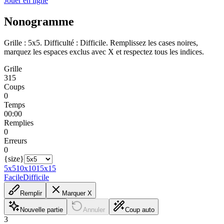
Jouer en ligne
Nonogramme
Grille : 5x5. Difficulté : Difficile. Remplissez les cases noires,
marquez les espaces exclus avec X et respectez tous les indices.
Grille
315
Coups
0
Temps
00:00
Remplies
0
Erreurs
0
{size}
5x5
10x10
15x15
Facile
Difficile
Remplir
Marquer X
Nouvelle partie
Annuler
Coup auto
3