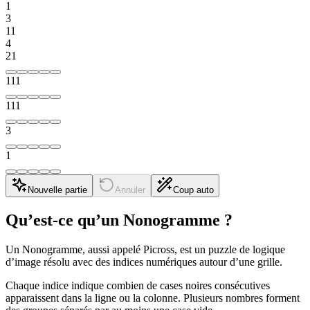
1
3
1
1
4
2
1
1
1
1
1
1
1
3
1
Nouvelle partie
Annuler
Coup auto
Qu’est-ce qu’un Nonogramme ?
Un Nonogramme, aussi appelé Picross, est un puzzle de logique
d’image résolu avec des indices numériques autour d’une grille.
Chaque indice indique combien de cases noires consécutives
apparaissent dans la ligne ou la colonne. Plusieurs nombres forment