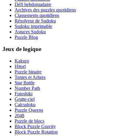
Défi hebdomadaire
Archives des puzzles quotidiens
Classements quotidiens
Résolveur de Sudoku
Sudoku imprimable
Astuces Sudoku
Puzzle Blog
Jeux de logique
Kakuro
Hitori
Puzzle binaire
Tentes et Arbres
Star Battle
Number Path
Futoshiki
Gratte-ciel
Calcudoku
Puzzle Queens
2048
Puzzle de blocs
Block Puzzle Gravity
Block Puzzle Rotation