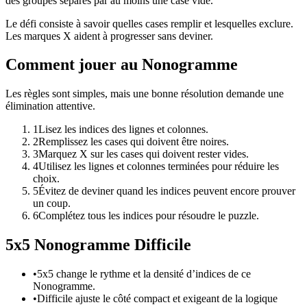
des groupes séparés par au moins une case vide.
Le défi consiste à savoir quelles cases remplir et lesquelles exclure.
Les marques X aident à progresser sans deviner.
Comment jouer au Nonogramme
Les règles sont simples, mais une bonne résolution demande une
élimination attentive.
1
Lisez les indices des lignes et colonnes.
2
Remplissez les cases qui doivent être noires.
3
Marquez X sur les cases qui doivent rester vides.
4
Utilisez les lignes et colonnes terminées pour réduire les
choix.
5
Évitez de deviner quand les indices peuvent encore prouver
un coup.
6
Complétez tous les indices pour résoudre le puzzle.
5x5 Nonogramme Difficile
•
5x5 change le rythme et la densité d’indices de ce
Nonogramme.
•
Difficile ajuste le côté compact et exigeant de la logique