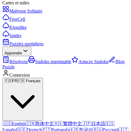
Cartes et tuiles
Mahjong Solitaire
FreeCell
Klondike
Spider
Puzzles quotidiens
Apprendre
Résolveur
Sudoku imprimable
Astuces Sudoku
Blog
Puzzle
Connexion
🇫🇷
FR
🇫🇷 Français
🇺🇸
English
🇨🇳
简体中文
🇭🇰
繁體中文
🇯🇵
日本語
🇪🇸
Español
🇩🇪
Deutsch
🇵🇹
Português
🇰🇷
한국어
🇷🇺
Русский
🇮🇹