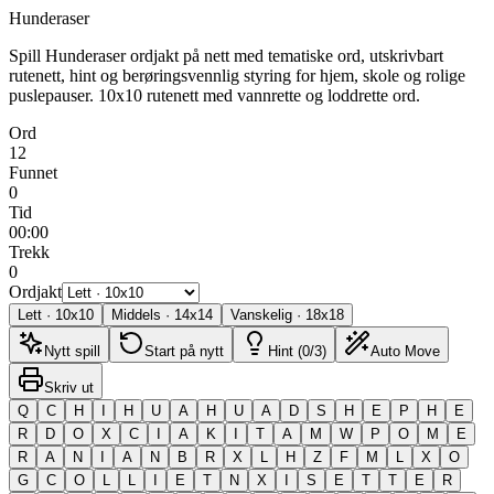
Hunderaser
Spill Hunderaser ordjakt på nett med tematiske ord, utskrivbart
rutenett, hint og berøringsvennlig styring for hjem, skole og rolige
puslepauser.
10x10 rutenett med vannrette og loddrette ord.
Ord
12
Funnet
0
Tid
00:00
Trekk
0
Ordjakt
Lett
·
10
x
10
Middels
·
14
x
14
Vanskelig
·
18
x
18
Nytt spill
Start på nytt
Hint (0/3)
Auto Move
Skriv ut
Q
C
H
I
H
U
A
H
U
A
D
S
H
E
P
H
E
R
D
O
X
C
I
A
K
I
T
A
M
W
P
O
M
E
R
A
N
I
A
N
B
R
X
L
H
Z
F
M
L
X
O
G
C
O
L
L
I
E
T
N
X
I
S
E
T
T
E
R