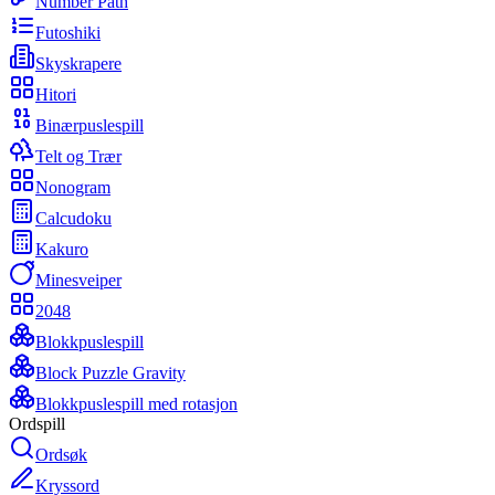
Number Path
Futoshiki
Skyskrapere
Hitori
Binærpuslespill
Telt og Trær
Nonogram
Calcudoku
Kakuro
Minesveiper
2048
Blokkpuslespill
Block Puzzle Gravity
Blokkpuslespill med rotasjon
Ordspill
Ordsøk
Kryssord