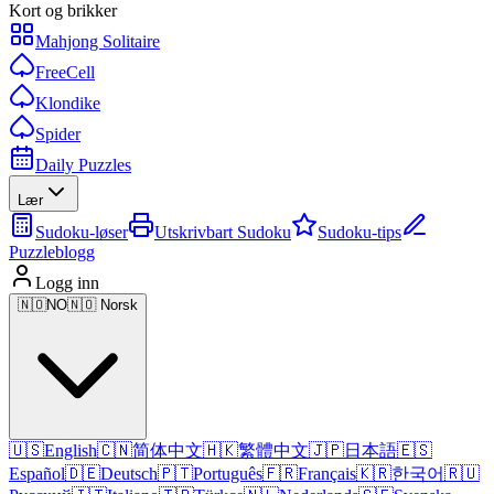
Kort og brikker
Mahjong Solitaire
FreeCell
Klondike
Spider
Daily Puzzles
Lær
Sudoku-løser
Utskrivbart Sudoku
Sudoku-tips
Puzzleblogg
Logg inn
🇳🇴
NO
🇳🇴 Norsk
🇺🇸
English
🇨🇳
简体中文
🇭🇰
繁體中文
🇯🇵
日本語
🇪🇸
Español
🇩🇪
Deutsch
🇵🇹
Português
🇫🇷
Français
🇰🇷
한국어
🇷🇺