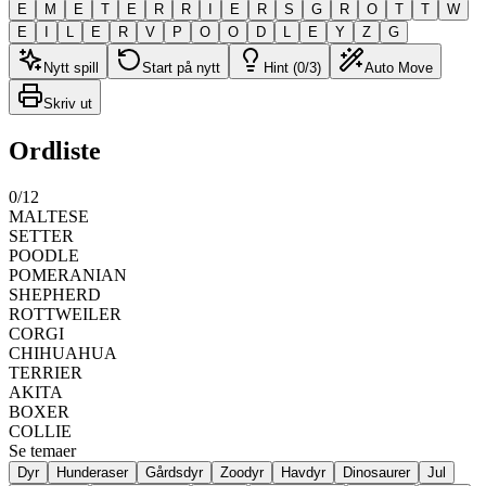
E
M
E
T
E
R
R
I
E
R
S
G
R
O
T
T
W
E
I
L
E
R
V
P
O
O
D
L
E
Y
Z
G
Nytt spill
Start på nytt
Hint (0/3)
Auto Move
Skriv ut
Ordliste
0
/
12
MALTESE
SETTER
POODLE
POMERANIAN
SHEPHERD
ROTTWEILER
CORGI
CHIHUAHUA
TERRIER
AKITA
BOXER
COLLIE
Se temaer
Dyr
Hunderaser
Gårdsdyr
Zoodyr
Havdyr
Dinosaurer
Jul