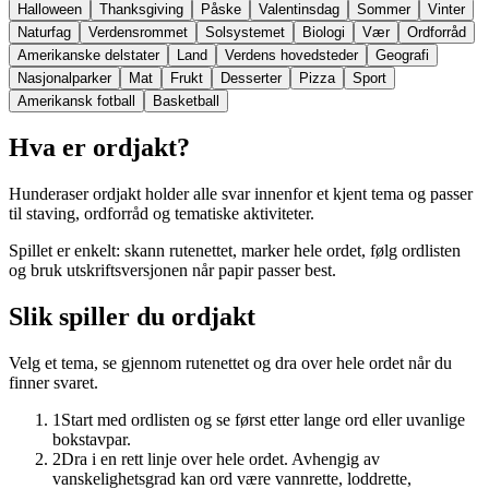
Halloween
Thanksgiving
Påske
Valentinsdag
Sommer
Vinter
Naturfag
Verdensrommet
Solsystemet
Biologi
Vær
Ordforråd
Amerikanske delstater
Land
Verdens hovedsteder
Geografi
Nasjonalparker
Mat
Frukt
Desserter
Pizza
Sport
Amerikansk fotball
Basketball
Hva er ordjakt?
Hunderaser ordjakt holder alle svar innenfor et kjent tema og passer
til staving, ordforråd og tematiske aktiviteter.
Spillet er enkelt: skann rutenettet, marker hele ordet, følg ordlisten
og bruk utskriftsversjonen når papir passer best.
Slik spiller du ordjakt
Velg et tema, se gjennom rutenettet og dra over hele ordet når du
finner svaret.
1
Start med ordlisten og se først etter lange ord eller uvanlige
bokstavpar.
2
Dra i en rett linje over hele ordet. Avhengig av
vanskelighetsgrad kan ord være vannrette, loddrette,