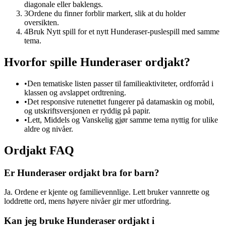
diagonale eller baklengs.
3
Ordene du finner forblir markert, slik at du holder
oversikten.
4
Bruk Nytt spill for et nytt Hunderaser-puslespill med samme
tema.
Hvorfor spille Hunderaser ordjakt?
•
Den tematiske listen passer til familieaktiviteter, ordforråd i
klassen og avslappet ordtrening.
•
Det responsive rutenettet fungerer på datamaskin og mobil,
og utskriftsversjonen er ryddig på papir.
•
Lett, Middels og Vanskelig gjør samme tema nyttig for ulike
aldre og nivåer.
Ordjakt FAQ
Er Hunderaser ordjakt bra for barn?
Ja. Ordene er kjente og familievennlige. Lett bruker vannrette og
loddrette ord, mens høyere nivåer gir mer utfordring.
Kan jeg bruke Hunderaser ordjakt i