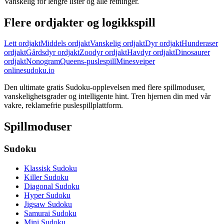
Vanskelig for lengre lister og alle retninger.
Flere ordjakter og logikkspill
Lett ordjakt
Middels ordjakt
Vanskelig ordjakt
Dyr ordjakt
Hunderaser
ordjakt
Gårdsdyr ordjakt
Zoodyr ordjakt
Havdyr ordjakt
Dinosaurer
ordjakt
Nonogram
Queens-puslespill
Minesveiper
onlinesudoku.io
Den ultimate gratis Sudoku-opplevelsen med flere spillmoduser,
vanskelighetsgrader og intelligente hint. Tren hjernen din med vår
vakre, reklamefrie puslespillplattform.
Spillmoduser
Sudoku
Klassisk Sudoku
Killer Sudoku
Diagonal Sudoku
Hyper Sudoku
Jigsaw Sudoku
Samurai Sudoku
Mini Sudoku