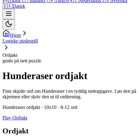
Русский
🇮🇹
Italiano
🇹🇷
Türkçe
🇳🇱
Nederlands
🇸🇪
Svenska
🇩🇰
Dansk
Hjem
Logiske puslespill
Ordjakt
gratis på nett puzzle
Hunderaser ordjakt
Finn skjulte ord om Hunderaser i en ryddig nettoppgave. Løs den på
skjermen eller skriv den ut til ordtrening.
Hunderaser ordjakt · 10x10 · 8-12 ord
Play Ordjakt
Ordjakt