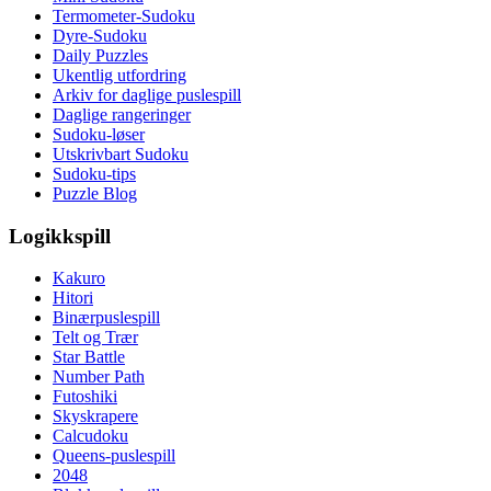
Termometer-Sudoku
Dyre-Sudoku
Daily Puzzles
Ukentlig utfordring
Arkiv for daglige puslespill
Daglige rangeringer
Sudoku-løser
Utskrivbart Sudoku
Sudoku-tips
Puzzle Blog
Logikkspill
Kakuro
Hitori
Binærpuslespill
Telt og Trær
Star Battle
Number Path
Futoshiki
Skyskrapere
Calcudoku
Queens-puslespill
2048