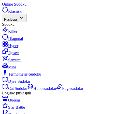
Online Sudoku
Klassisk
Puslespill
Sudoku
Killer
Diagonal
Hyper
Jigsaw
Samurai
Mini
Termometer-Sudoku
Dyre-Sudoku
Cat Sudoku
Hundesudoku
Fuglesudoku
Logiske puslespill
Queens
Star Battle