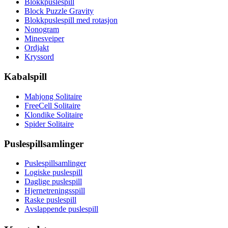
Blokkpuslespill
Block Puzzle Gravity
Blokkpuslespill med rotasjon
Nonogram
Minesveiper
Ordjakt
Kryssord
Kabalspill
Mahjong Solitaire
FreeCell Solitaire
Klondike Solitaire
Spider Solitaire
Puslespillsamlinger
Puslespillsamlinger
Logiske puslespill
Daglige puslespill
Hjernetreningsspill
Raske puslespill
Avslappende puslespill