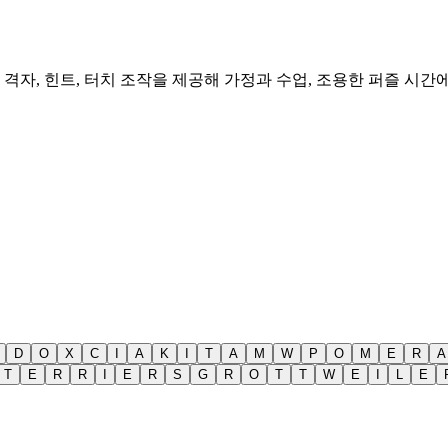
 격자, 힌트, 터치 조작을 제공해 가정과 수업, 조용한 퍼즐 시간
D
O
X
C
I
A
K
I
T
A
M
W
P
O
M
E
R
A
T
E
R
R
I
E
R
S
G
R
O
T
T
W
E
I
L
E