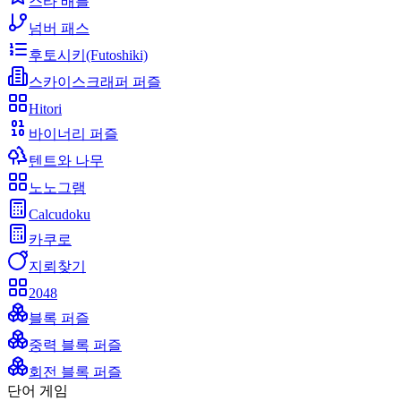
스타 배틀
넘버 패스
후토시키(Futoshiki)
스카이스크래퍼 퍼즐
Hitori
바이너리 퍼즐
텐트와 나무
노노그램
Calcudoku
카쿠로
지뢰찾기
2048
블록 퍼즐
중력 블록 퍼즐
회전 블록 퍼즐
단어 게임