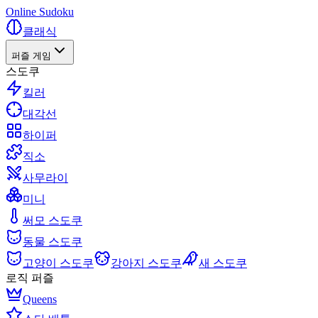
Online Sudoku
클래식
퍼즐 게임
스도쿠
킬러
대각선
하이퍼
직소
사무라이
미니
써모 스도쿠
동물 스도쿠
고양이 스도쿠
강아지 스도쿠
새 스도쿠
로직 퍼즐
Queens