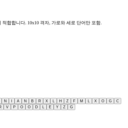
에 적합합니다.
10x10 격자, 가로와 세로 단어만 포함.
N
I
A
N
B
R
X
L
H
Z
F
M
L
X
O
G
C
R
V
P
O
O
D
L
E
Y
Z
G