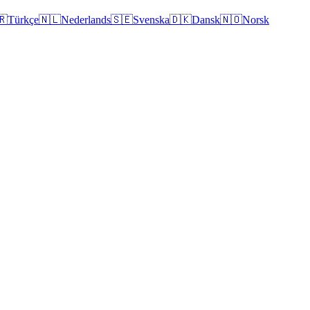
🇷
Türkçe
🇳🇱
Nederlands
🇸🇪
Svenska
🇩🇰
Dansk
🇳🇴
Norsk