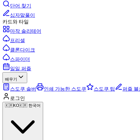
단어 찾기
십자말풀이
카드와 타일
마작 솔리테어
프리셀
클론다이크
스파이더
일일 퍼즐
배우기
스도쿠 솔버
인쇄 가능한 스도쿠
스도쿠 팁
퍼즐 블
로그인
🇰🇷
KO
🇰🇷 한국어