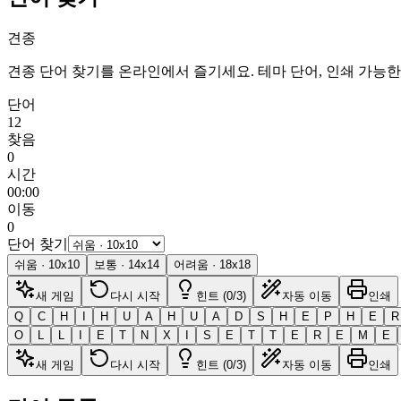
견종
견종 단어 찾기를 온라인에서 즐기세요. 테마 단어, 인쇄 가능한
단어
12
찾음
0
시간
00:00
이동
0
단어 찾기
쉬움
·
10
x
10
보통
·
14
x
14
어려움
·
18
x
18
새 게임
다시 시작
힌트 (0/3)
자동 이동
인쇄
Q
C
H
I
H
U
A
H
U
A
D
S
H
E
P
H
E
R
O
L
L
I
E
T
N
X
I
S
E
T
T
E
R
E
M
E
새 게임
다시 시작
힌트 (0/3)
자동 이동
인쇄