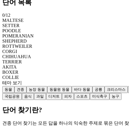
단어 목록
0
/
12
MALTESE
SETTER
POODLE
POMERANIAN
SHEPHERD
ROTTWEILER
CORGI
CHIHUAHUA
TERRIER
AKITA
BOXER
COLLIE
테마 보기
동물
견종
농장 동물
동물원 동물
바다 동물
공룡
크리스마스
국립공원
음식
과일
디저트
피자
스포츠
미식축구
농구
단어 찾기란?
견종 단어 찾기는 모든 답을 하나의 익숙한 주제로 묶은 단어 찾