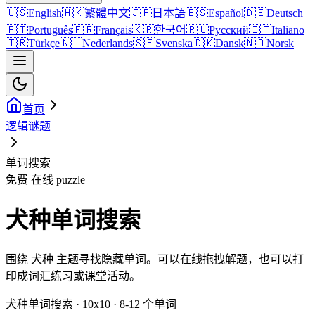
🇺🇸
English
🇭🇰
繁體中文
🇯🇵
日本語
🇪🇸
Español
🇩🇪
Deutsch
🇵🇹
Português
🇫🇷
Français
🇰🇷
한국어
🇷🇺
Русский
🇮🇹
Italiano
🇹🇷
Türkçe
🇳🇱
Nederlands
🇸🇪
Svenska
🇩🇰
Dansk
🇳🇴
Norsk
首页
逻辑谜题
单词搜索
免费 在线 puzzle
犬种单词搜索
围绕 犬种 主题寻找隐藏单词。可以在线拖拽解题，也可以打
印成词汇练习或课堂活动。
犬种单词搜索 · 10x10 · 8-12 个单词