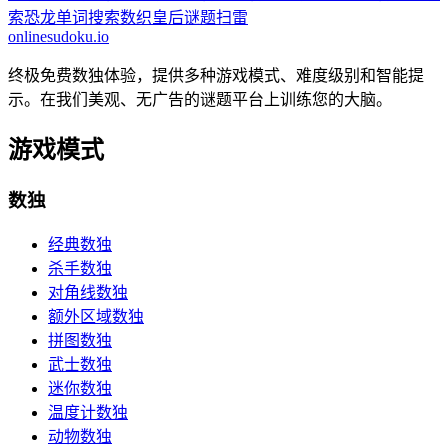
索
恐龙单词搜索
数织
皇后谜题
扫雷
onlinesudoku.io
终极免费数独体验，提供多种游戏模式、难度级别和智能提
示。在我们美观、无广告的谜题平台上训练您的大脑。
游戏模式
数独
经典数独
杀手数独
对角线数独
额外区域数独
拼图数独
武士数独
迷你数独
温度计数独
动物数独