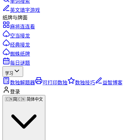
单词搜索
英文填字游戏
纸牌与牌面
麻将连连看
空当接龙
经典接龙
蜘蛛纸牌
每日谜题
学习
数独解题器
可打印数独
数独技巧
益智博客
登录
🇨🇳
简
🇨🇳 简体中文