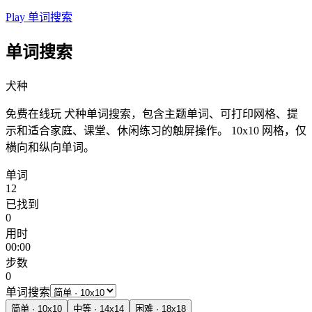
Play 单词搜索
单词搜索
犬种
免费在线玩 犬种单词搜索，包含主题单词、可打印网格、提
示和适合家庭、课堂、休闲练习的触屏操作。
10x10 网格，仅
横向和纵向单词。
单词
12
已找到
0
用时
00:00
步数
0
单词搜索
简单
·
10
x
10
中等
·
14
x
14
困难
·
18
x
18