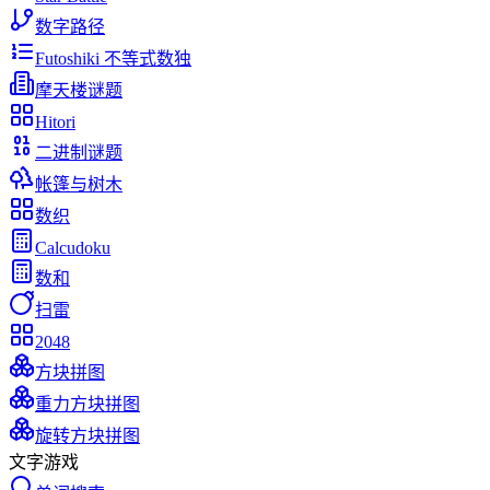
数字路径
Futoshiki 不等式数独
摩天楼谜题
Hitori
二进制谜题
帐篷与树木
数织
Calcudoku
数和
扫雷
2048
方块拼图
重力方块拼图
旋转方块拼图
文字游戏