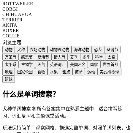
ROTTWEILER
CORGI
CHIHUAHUA
TERRIER
AKITA
BOXER
COLLIE
浏览主题
动物
犬种
农场动物
动物园动物
海洋动物
恐龙
圣诞节
万圣节
感恩节
复活节
情人节
夏季
冬季
科学
太空
太阳系
生物学
天气
英语词汇
美国州名
国家
世界首都
地理
国家公园
食物
水果
甜点
披萨
运动
美式橄榄球
篮球
什么是单词搜索？
犬种单词搜索 将所有答案集中在熟悉主题中，适合拼写练
习、词汇复习和主题课堂活动。
玩法保持简单：观察网格、拖选完整单词、对照单词列表，也