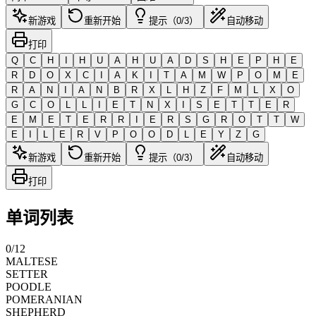
新游戏
重新开始
提示（0/3）
自动移动
打印
Q
C
H
I
H
U
A
H
U
A
D
S
H
E
P
H
E
R
D
O
X
C
I
A
K
I
T
A
M
W
P
O
M
E
R
A
N
I
A
N
B
R
X
L
H
Z
F
M
L
X
O
G
C
O
L
L
I
E
T
N
X
I
S
E
T
T
E
R
E
M
E
T
E
R
R
I
E
R
S
G
R
O
T
T
W
E
I
L
E
R
V
P
O
O
D
L
E
Y
Z
G
新游戏
重新开始
提示（0/3）
自动移动
打印
单词列表
0
/
12
MALTESE
SETTER
POODLE
POMERANIAN
SHEPHERD