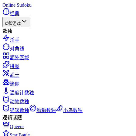
Online Sudoku
经典
益智游戏
数独
杀手
对角线
额外区域
拼图
武士
迷你
温度计数独
动物数独
猫咪数独
狗狗数独
小鸟数独
逻辑谜题
Queens
Star Battle