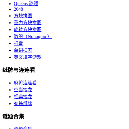
Queens 谜题
2048
方块拼图
重力方块拼图
旋转方块拼图
数织（Nonogram）
扫雷
单词搜索
英文填字游戏
纸牌与连连看
麻将连连看
空当接龙
经典接龙
蜘蛛纸牌
谜题合集
谜题合集