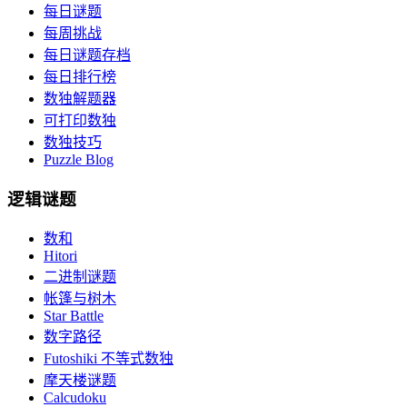
每日谜题
每周挑战
每日谜题存档
每日排行榜
数独解题器
可打印数独
数独技巧
Puzzle Blog
逻辑谜题
数和
Hitori
二进制谜题
帐篷与树木
Star Battle
数字路径
Futoshiki 不等式数独
摩天楼谜题
Calcudoku