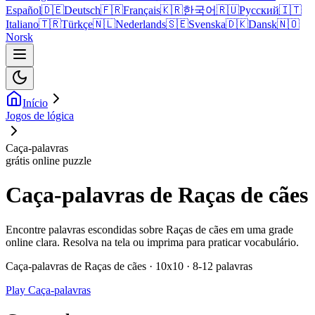
Español
🇩🇪
Deutsch
🇫🇷
Français
🇰🇷
한국어
🇷🇺
Русский
🇮🇹
Italiano
🇹🇷
Türkçe
🇳🇱
Nederlands
🇸🇪
Svenska
🇩🇰
Dansk
🇳🇴
Norsk
Início
Jogos de lógica
Caça-palavras
grátis online puzzle
Caça-palavras de Raças de cães
Encontre palavras escondidas sobre Raças de cães em uma grade
online clara. Resolva na tela ou imprima para praticar vocabulário.
Caça-palavras de Raças de cães · 10x10 · 8-12 palavras
Play Caça-palavras