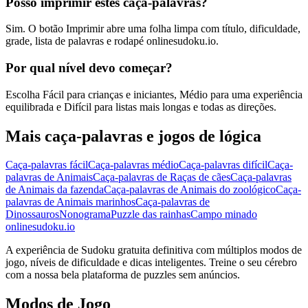
Posso imprimir estes caça-palavras?
Sim. O botão Imprimir abre uma folha limpa com título, dificuldade,
grade, lista de palavras e rodapé onlinesudoku.io.
Por qual nível devo começar?
Escolha Fácil para crianças e iniciantes, Médio para uma experiência
equilibrada e Difícil para listas mais longas e todas as direções.
Mais caça-palavras e jogos de lógica
Caça-palavras fácil
Caça-palavras médio
Caça-palavras difícil
Caça-
palavras de Animais
Caça-palavras de Raças de cães
Caça-palavras
de Animais da fazenda
Caça-palavras de Animais do zoológico
Caça-
palavras de Animais marinhos
Caça-palavras de
Dinossauros
Nonograma
Puzzle das rainhas
Campo minado
onlinesudoku.io
A experiência de Sudoku gratuita definitiva com múltiplos modos de
jogo, níveis de dificuldade e dicas inteligentes. Treine o seu cérebro
com a nossa bela plataforma de puzzles sem anúncios.
Modos de Jogo