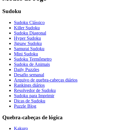
Sudoku
Sudoku Clássico
Killer Sudoku
Sudoku Diagonal
Hyper Sudoku
Jigsaw Sudoku
Samurai Sudoku
Mini Sudoku
Sudoku Termômetro
Sudoku de Animais
Daily Puzzles
Desafio semanal
Arquivo de quebra-cabeças diários
Rankings diários
Resolvedor de Sudoku
Sudoku para Imprimir
Dicas de Sudoku
Puzzle Blog
Quebra-cabeças de lógica
Kakuro