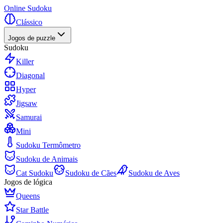
Online Sudoku
Clássico
Jogos de puzzle
Sudoku
Killer
Diagonal
Hyper
Jigsaw
Samurai
Mini
Sudoku Termômetro
Sudoku de Animais
Cat Sudoku
Sudoku de Cães
Sudoku de Aves
Jogos de lógica
Queens
Star Battle