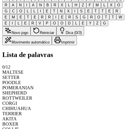
R
A
N
I
A
N
B
R
X
L
H
Z
F
M
L
X
O
G
C
O
L
L
I
E
T
N
X
I
S
E
T
T
E
R
E
M
E
T
E
R
R
I
E
R
S
G
R
O
T
T
W
E
I
L
E
R
V
P
O
O
D
L
E
Y
Z
G
Novo jogo
Reiniciar
Dica (0/3)
Movimento automático
Imprimir
Lista de palavras
0
/
12
MALTESE
SETTER
POODLE
POMERANIAN
SHEPHERD
ROTTWEILER
CORGI
CHIHUAHUA
TERRIER
AKITA
BOXER