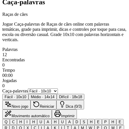
Caça-palavras
Raças de cães
Jogue Caça-palavras de Raças de cães online com palavras
temáticas, grade para imprimir, dicas e controles por toque para casa,
escola ou diversão casual.
Grade 10x10 com palavras horizontais e
verticais.
Palavras
12
Encontradas
0
Tempo
00:00
Jogadas
0
Caça-palavras
Fácil
·
10
x
10
Médio
·
14
x
14
Difícil
·
18
x
18
Novo jogo
Reiniciar
Dica (0/3)
Movimento automático
Imprimir
Q
C
H
I
H
U
A
H
U
A
D
S
H
E
P
H
E
R
D
O
X
C
I
A
K
I
T
A
M
W
P
O
M
E