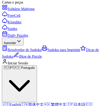
Cartas e peças
Solitário Mahjong
FreeCell
Klondike
Spider
Daily Puzzles
Aprender
Resolvedor de Sudoku
Sudoku para Imprimir
Dicas de
Sudoku
Blog de Puzzle
Iniciar Sessão
🇵🇹
PT
🇵🇹 Português
🇺🇸
English
🇨🇳
简体中文
🇭🇰
繁體中文
🇯🇵
日本語
🇪🇸