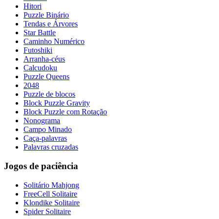
Hitori
Puzzle Binário
Tendas e Árvores
Star Battle
Caminho Numérico
Futoshiki
Arranha-céus
Calcudoku
Puzzle Queens
2048
Puzzle de blocos
Block Puzzle Gravity
Block Puzzle com Rotação
Nonograma
Campo Minado
Caça-palavras
Palavras cruzadas
Jogos de paciência
Solitário Mahjong
FreeCell Solitaire
Klondike Solitaire
Spider Solitaire