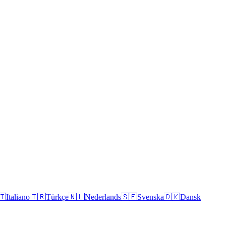
🇹
Italiano
🇹🇷
Türkçe
🇳🇱
Nederlands
🇸🇪
Svenska
🇩🇰
Dansk