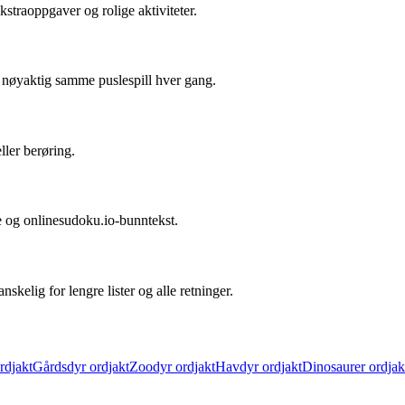
kstraoppgaver og rolige aktiviteter.
år nøyaktig samme puslespill hver gang.
ller berøring.
ste og onlinesudoku.io-bunntekst.
skelig for lengre lister og alle retninger.
rdjakt
Gårdsdyr ordjakt
Zoodyr ordjakt
Havdyr ordjakt
Dinosaurer ordjak