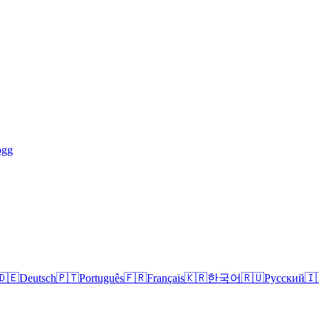
ogg
🇩🇪
Deutsch
🇵🇹
Português
🇫🇷
Français
🇰🇷
한국어
🇷🇺
Русский
🇮