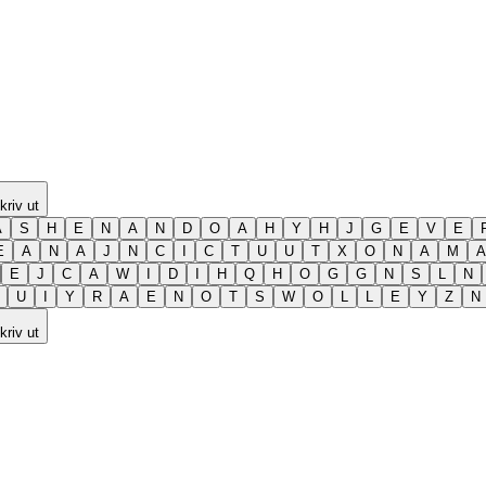
kriv ut
A
S
H
E
N
A
N
D
O
A
H
Y
H
J
G
E
V
E
E
A
N
A
J
N
C
I
C
T
U
U
T
X
O
N
A
M
A
E
J
C
A
W
I
D
I
H
Q
H
O
G
G
N
S
L
N
U
I
Y
R
A
E
N
O
T
S
W
O
L
L
E
Y
Z
N
kriv ut