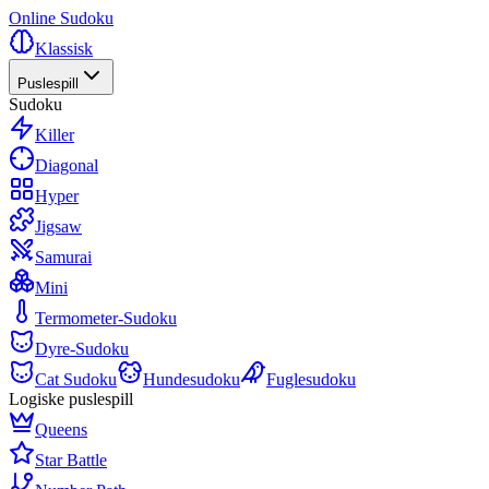
Online Sudoku
Klassisk
Puslespill
Sudoku
Killer
Diagonal
Hyper
Jigsaw
Samurai
Mini
Termometer-Sudoku
Dyre-Sudoku
Cat Sudoku
Hundesudoku
Fuglesudoku
Logiske puslespill
Queens
Star Battle