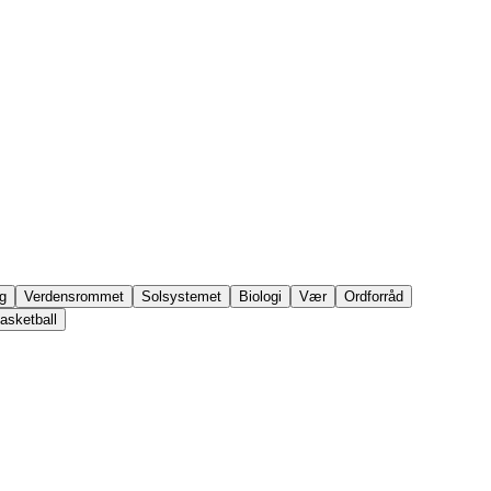
g
Verdensrommet
Solsystemet
Biologi
Vær
Ordforråd
asketball