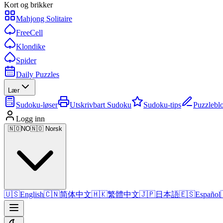
Kort og brikker
Mahjong Solitaire
FreeCell
Klondike
Spider
Daily Puzzles
Lær
Sudoku-løser
Utskrivbart Sudoku
Sudoku-tips
Puzzlebl
Logg inn
🇳🇴
NO
🇳🇴 Norsk
🇺🇸
English
🇨🇳
简体中文
🇭🇰
繁體中文
🇯🇵
日本語
🇪🇸
Español