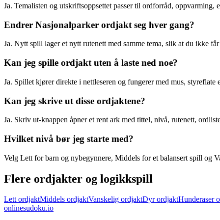
Ja. Temalisten og utskriftsoppsettet passer til ordforråd, oppvarming, e
Endrer Nasjonalparker ordjakt seg hver gang?
Ja. Nytt spill lager et nytt rutenett med samme tema, slik at du ikke f
Kan jeg spille ordjakt uten å laste ned noe?
Ja. Spillet kjører direkte i nettleseren og fungerer med mus, styreflate e
Kan jeg skrive ut disse ordjaktene?
Ja. Skriv ut-knappen åpner et rent ark med tittel, nivå, rutenett, ordli
Hvilket nivå bør jeg starte med?
Velg Lett for barn og nybegynnere, Middels for et balansert spill og Van
Flere ordjakter og logikkspill
Lett ordjakt
Middels ordjakt
Vanskelig ordjakt
Dyr ordjakt
Hunderaser o
onlinesudoku.io