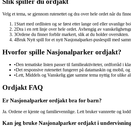
Slik spiller du ordjakt
Velg et tema, se gjennom rutenettet og dra over hele ordet når du finne
1
Start med ordlisten og se først etter lange ord eller uvanlige bo
2
Dra i en rett linje over hele ordet. Avhengig av vanskelighetsg
3
Ordene du finner forblir markert, slik at du holder oversikten.
4
Bruk Nytt spill for et nytt Nasjonalparker-puslespill med sam
Hvorfor spille Nasjonalparker ordjakt?
•
Den tematiske listen passer til familieaktiviteter, ordforråd i k
•
Det responsive rutenettet fungerer på datamaskin og mobil, og u
•
Lett, Middels og Vanskelig gjør samme tema nyttig for ulike al
Ordjakt FAQ
Er Nasjonalparker ordjakt bra for barn?
Ja. Ordene er kjente og familievennlige. Lett bruker vannrette og lodd
Kan jeg bruke Nasjonalparker ordjakt i undervisnin