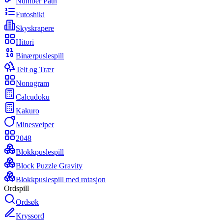
Number Path
Futoshiki
Skyskrapere
Hitori
Binærpuslespill
Telt og Trær
Nonogram
Calcudoku
Kakuro
Minesveiper
2048
Blokkpuslespill
Block Puzzle Gravity
Blokkpuslespill med rotasjon
Ordspill
Ordsøk
Kryssord