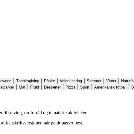
loween
Thanksgiving
Påske
Valentinsdag
Sommer
Vinter
Naturfa
alparker
Mat
Frukt
Desserter
Pizza
Sport
Amerikansk fotball
B
 til staving, ordforråd og tematiske aktiviteter.
 bruk utskriftsversjonen når papir passer best.