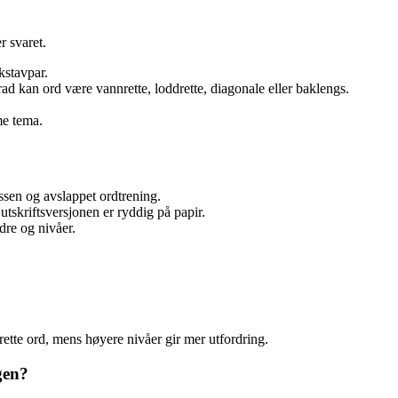
r svaret.
kstavpar.
rad kan ord være vannrette, loddrette, diagonale eller baklengs.
me tema.
lassen og avslappet ordtrening.
tskriftsversjonen er ryddig på papir.
dre og nivåer.
rette ord, mens høyere nivåer gir mer utfordring.
gen?