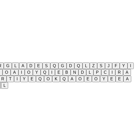
R
G
L
A
D
E
S
Q
G
D
Q
L
Z
S
J
F
Y
I
O
A
I
O
Y
Q
I
E
B
N
D
L
P
C
I
R
A
R
T
I
Y
E
Q
O
K
Q
A
O
E
O
Y
E
E
A
L