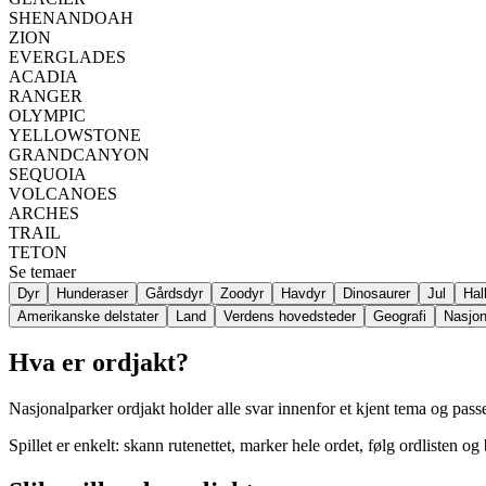
SHENANDOAH
ZION
EVERGLADES
ACADIA
RANGER
OLYMPIC
YELLOWSTONE
GRANDCANYON
SEQUOIA
VOLCANOES
ARCHES
TRAIL
TETON
Se temaer
Dyr
Hunderaser
Gårdsdyr
Zoodyr
Havdyr
Dinosaurer
Jul
Hal
Amerikanske delstater
Land
Verdens hovedsteder
Geografi
Nasjon
Hva er ordjakt?
Nasjonalparker ordjakt holder alle svar innenfor et kjent tema og passer
Spillet er enkelt: skann rutenettet, marker hele ordet, følg ordlisten og