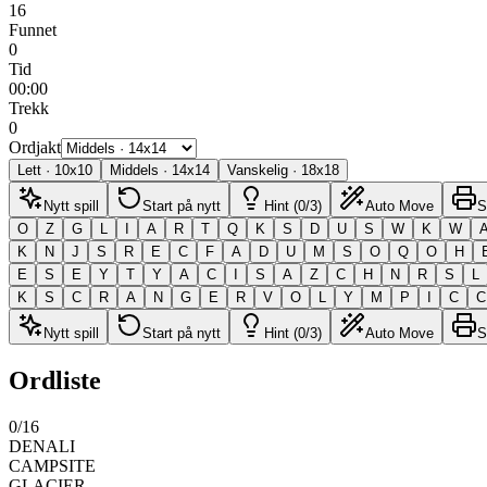
16
Funnet
0
Tid
00:00
Trekk
0
Ordjakt
Lett
·
10
x
10
Middels
·
14
x
14
Vanskelig
·
18
x
18
Nytt spill
Start på nytt
Hint (0/3)
Auto Move
S
O
Z
G
L
I
A
R
T
Q
K
S
D
U
S
W
K
W
K
N
J
S
R
E
C
F
A
D
U
M
S
O
Q
O
H
E
S
E
Y
T
Y
A
C
I
S
A
Z
C
H
N
R
S
L
K
S
C
R
A
N
G
E
R
V
O
L
Y
M
P
I
C
C
Nytt spill
Start på nytt
Hint (0/3)
Auto Move
S
Ordliste
0
/
16
DENALI
CAMPSITE
GLACIER