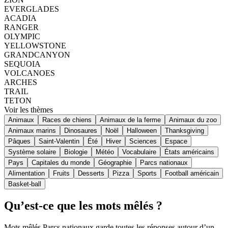
EVERGLADES
ACADIA
RANGER
OLYMPIC
YELLOWSTONE
GRANDCANYON
SEQUOIA
VOLCANOES
ARCHES
TRAIL
TETON
Voir les thèmes
Animaux
Races de chiens
Animaux de la ferme
Animaux du zoo
Animaux marins
Dinosaures
Noël
Halloween
Thanksgiving
Pâques
Saint-Valentin
Été
Hiver
Sciences
Espace
Système solaire
Biologie
Météo
Vocabulaire
États américains
Pays
Capitales du monde
Géographie
Parcs nationaux
Alimentation
Fruits
Desserts
Pizza
Sports
Football américain
Basket-ball
Qu’est-ce que les mots mêlés ?
Mots mêlés Parcs nationaux garde toutes les réponses autour d’un