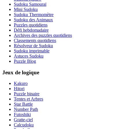
Sudoku Samouraï
Mini Sudoku
Sudoku Thermomètre
Sudoku des Animaux
Puzzles quotidiens
Défi hebdomadaire
Archives des puzzles quotidiens
Classements quotidiens
Résolveur de Sudoku
Sudoku imprimable
Astuces Sudoku
Puzzle Blog
Jeux de logique
Kakuro
Hitori
Puzzle binaire
Tentes et Arbres
Star Battle
Number Path
Futoshiki
Gratte-ciel
Calcudoku