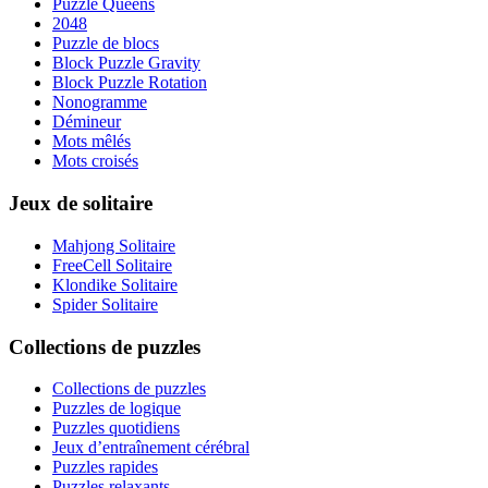
Puzzle Queens
2048
Puzzle de blocs
Block Puzzle Gravity
Block Puzzle Rotation
Nonogramme
Démineur
Mots mêlés
Mots croisés
Jeux de solitaire
Mahjong Solitaire
FreeCell Solitaire
Klondike Solitaire
Spider Solitaire
Collections de puzzles
Collections de puzzles
Puzzles de logique
Puzzles quotidiens
Jeux d’entraînement cérébral
Puzzles rapides
Puzzles relaxants