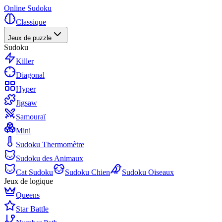
Online Sudoku
Classique
Jeux de puzzle
Sudoku
Killer
Diagonal
Hyper
Jigsaw
Samouraï
Mini
Sudoku Thermomètre
Sudoku des Animaux
Cat Sudoku
Sudoku Chien
Sudoku Oiseaux
Jeux de logique
Queens
Star Battle