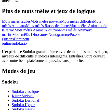
directions.
Plus de mots mêlés et jeux de logique
Mots mêlés faciles
Mots mêlés moyens
Mots mêlés difficiles
Mots
mêlés Animaux
Mots mêlés Races de chiens
Mots mêlés Animaux de
la ferme
Mots mêlés Animaux du zoo
Mots mêlés Animaux
marins
Mots mêlés Dinosaures
Nonogramme
Puzzle
Queens
Démineur
onlinesudoku.io
L'expérience Sudoku gratuite ultime avec de multiples modes de jeu,
niveaux de difficulté et indices intelligents. Entraînez votre cerveau
avec notre belle plateforme de puzzles sans publicité.
Modes de jeu
Sudoku
Sudoku classique
Killer Sudoku
Sudoku Diagonal
Sudoku Hyper
Sudoku Jigsaw