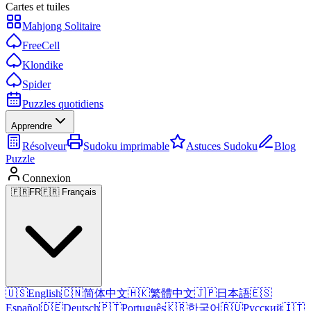
Cartes et tuiles
Mahjong Solitaire
FreeCell
Klondike
Spider
Puzzles quotidiens
Apprendre
Résolveur
Sudoku imprimable
Astuces Sudoku
Blog
Puzzle
Connexion
🇫🇷
FR
🇫🇷 Français
🇺🇸
English
🇨🇳
简体中文
🇭🇰
繁體中文
🇯🇵
日本語
🇪🇸
Español
🇩🇪
Deutsch
🇵🇹
Português
🇰🇷
한국어
🇷🇺
Русский
🇮🇹