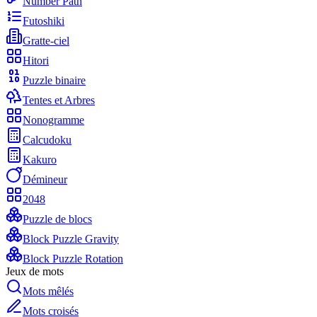
Number Path
Futoshiki
Gratte-ciel
Hitori
Puzzle binaire
Tentes et Arbres
Nonogramme
Calcudoku
Kakuro
Démineur
2048
Puzzle de blocs
Block Puzzle Gravity
Block Puzzle Rotation
Jeux de mots
Mots mêlés
Mots croisés