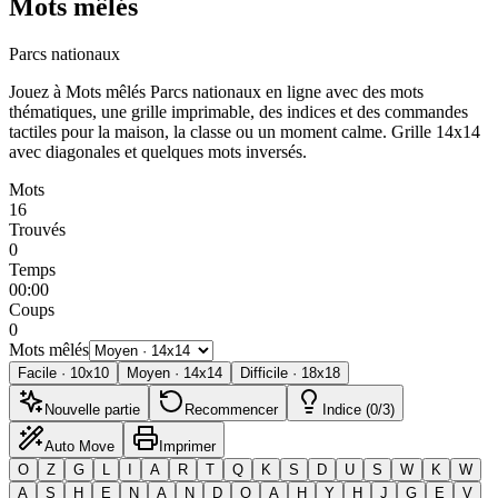
Mots mêlés
Parcs nationaux
Jouez à Mots mêlés Parcs nationaux en ligne avec des mots
thématiques, une grille imprimable, des indices et des commandes
tactiles pour la maison, la classe ou un moment calme.
Grille 14x14
avec diagonales et quelques mots inversés.
Mots
16
Trouvés
0
Temps
00:00
Coups
0
Mots mêlés
Facile
·
10
x
10
Moyen
·
14
x
14
Difficile
·
18
x
18
Nouvelle partie
Recommencer
Indice (0/3)
Auto Move
Imprimer
O
Z
G
L
I
A
R
T
Q
K
S
D
U
S
W
K
W
A
S
H
E
N
A
N
D
O
A
H
Y
H
J
G
E
V