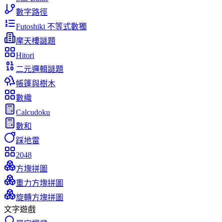
數字路徑
Futoshiki 不等式數獨
摩天樓謎題
Hitori
二元邏輯謎題
帳篷與樹木
數織
Calcudoku
數和
踩地雷
2048
方塊拼圖
重力方塊拼圖
旋轉方塊拼圖
文字遊戲