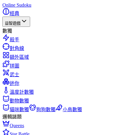
Online Sudoku
經典
益智遊戲
數獨
殺手
對角線
額外區域
拼圖
武士
迷你
溫度計數獨
動物數獨
貓咪數獨
狗狗數獨
小鳥數獨
邏輯謎題
Queens
Star Battle