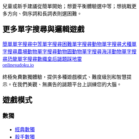
兒童或新手建議從簡單開始；想要平衡體驗選中等；想挑戰更
多方向、倒序詞和長詞表則選困難。
更多單字搜尋與邏輯遊戲
簡單單字搜尋
中等單字搜尋
困難單字搜尋
動物單字搜尋
犬種單
字搜尋
農場動物單字搜尋
動物園動物單字搜尋
海洋動物單字搜
尋
恐龍單字搜尋
數織
皇后謎題
踩地雷
onlinesudoku.io
終極免費數獨體驗，提供多種遊戲模式、難度級別和智慧提
示。在我們美觀、無廣告的謎題平台上訓練您的大腦。
遊戲模式
數獨
經典數獨
殺手數獨