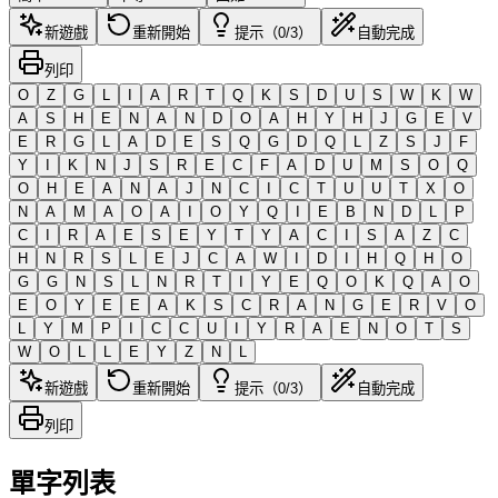
新遊戲
重新開始
提示（0/3）
自動完成
列印
O
Z
G
L
I
A
R
T
Q
K
S
D
U
S
W
K
W
A
S
H
E
N
A
N
D
O
A
H
Y
H
J
G
E
V
E
R
G
L
A
D
E
S
Q
G
D
Q
L
Z
S
J
F
Y
I
K
N
J
S
R
E
C
F
A
D
U
M
S
O
Q
O
H
E
A
N
A
J
N
C
I
C
T
U
U
T
X
O
N
A
M
A
O
A
I
O
Y
Q
I
E
B
N
D
L
P
C
I
R
A
E
S
E
Y
T
Y
A
C
I
S
A
Z
C
H
N
R
S
L
E
J
C
A
W
I
D
I
H
Q
H
O
G
G
N
S
L
N
R
T
I
Y
E
Q
O
K
Q
A
O
E
O
Y
E
E
A
K
S
C
R
A
N
G
E
R
V
O
L
Y
M
P
I
C
C
U
I
Y
R
A
E
N
O
T
S
W
O
L
L
E
Y
Z
N
L
新遊戲
重新開始
提示（0/3）
自動完成
列印
單字列表