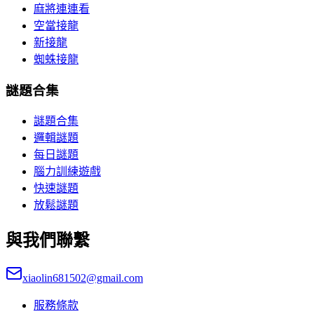
麻將連連看
空當接龍
新接龍
蜘蛛接龍
謎題合集
謎題合集
邏輯謎題
每日謎題
腦力訓練遊戲
快速謎題
放鬆謎題
與我們聯繫
xiaolin681502@gmail.com
服務條款