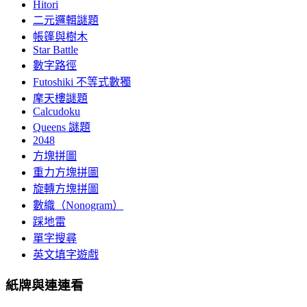
Hitori
二元邏輯謎題
帳篷與樹木
Star Battle
數字路徑
Futoshiki 不等式數獨
摩天樓謎題
Calcudoku
Queens 謎題
2048
方塊拼圖
重力方塊拼圖
旋轉方塊拼圖
數織（Nonogram）
踩地雷
單字搜尋
英文填字遊戲
紙牌與連連看