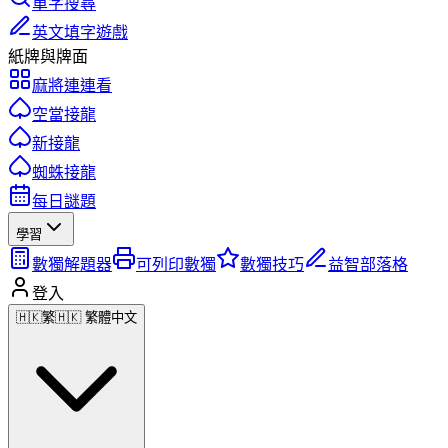
單字搜尋
英文填字遊戲
紙牌與牌面
麻將連連看
空當接龍
新接龍
蜘蛛接龍
每日謎題
學習
數獨解題器
可列印數獨
數獨技巧
益智部落格
登入
🇭🇰
繁
🇭🇰 繁體中文