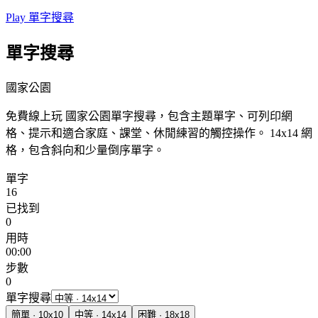
Play 單字搜尋
單字搜尋
國家公園
免費線上玩 國家公園單字搜尋，包含主題單字、可列印網
格、提示和適合家庭、課堂、休閒練習的觸控操作。
14x14 網
格，包含斜向和少量倒序單字。
單字
16
已找到
0
用時
00:00
步數
0
單字搜尋
簡單
·
10
x
10
中等
·
14
x
14
困難
·
18
x
18