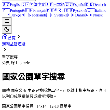
🇺🇸
English
🇨🇳
简体中文
🇯🇵
日本語
🇪🇸
Español
🇩🇪
Deutsch
🇵🇹
Português
🇫🇷
Français
🇰🇷
한국어
🇷🇺
Русский
🇮🇹
Italiano
🇹🇷
Türkçe
🇳🇱
Nederlands
🇸🇪
Svenska
🇩🇰
Dansk
🇳🇴
Norsk
首頁
邏輯益智遊戲
單字搜尋
免費 線上 puzzle
國家公園單字搜尋
圍繞 國家公園 主題尋找隱藏單字。可以線上拖曳解題，也可
以列印成詞彙練習或課堂活動。
國家公園單字搜尋 · 14x14 · 12-18 個單字