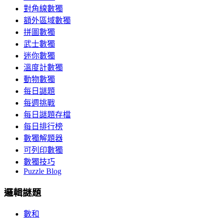
對角線數獨
額外區域數獨
拼圖數獨
武士數獨
迷你數獨
溫度計數獨
動物數獨
每日謎題
每週挑戰
每日謎題存檔
每日排行榜
數獨解題器
可列印數獨
數獨技巧
Puzzle Blog
邏輯謎題
數和