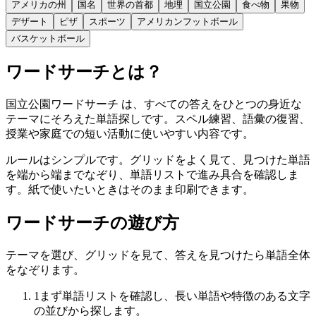
アメリカの州
国名
世界の首都
地理
国立公園
食べ物
果物
デザート
ピザ
スポーツ
アメリカンフットボール
バスケットボール
ワードサーチとは？
国立公園ワードサーチ は、すべての答えをひとつの身近な
テーマにそろえた単語探しです。スペル練習、語彙の復習、
授業や家庭での短い活動に使いやすい内容です。
ルールはシンプルです。グリッドをよく見て、見つけた単語
を端から端までなぞり、単語リストで進み具合を確認しま
す。紙で使いたいときはそのまま印刷できます。
ワードサーチの遊び方
テーマを選び、グリッドを見て、答えを見つけたら単語全体
をなぞります。
1
まず単語リストを確認し、長い単語や特徴のある文字
の並びから探します。