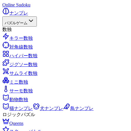
Online Sudoku
ナンプレ
パズルゲーム
数独
キラー数独
対角線数独
ハイパー数独
ジグソー数独
サムライ数独
ミニ数独
サーモ数独
動物数独
猫ナンプレ
犬ナンプレ
鳥ナンプレ
ロジックパズル
Queens