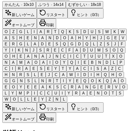
かんたん
·
10
x
10
ふつう
·
14
x
14
むずかしい
·
18
x
18
新しいゲーム
リスタート
ヒント（0/3）
オートムーブ
印刷
O
Z
G
L
I
A
R
T
Q
K
S
D
U
S
W
K
W
A
S
H
E
N
A
N
D
O
A
H
Y
H
J
G
E
V
E
R
G
L
A
D
E
S
Q
G
D
Q
L
Z
S
J
F
Y
I
K
N
J
S
R
E
C
F
A
D
U
M
S
O
Q
O
H
E
A
N
A
J
N
C
I
C
T
U
U
T
X
O
N
A
M
A
O
A
I
O
Y
Q
I
E
B
N
D
L
P
C
I
R
A
E
S
E
Y
T
Y
A
C
I
S
A
Z
C
H
N
R
S
L
E
J
C
A
W
I
D
I
H
Q
H
O
G
G
N
S
L
N
R
T
I
Y
E
Q
O
K
Q
A
O
E
O
Y
E
E
A
K
S
C
R
A
N
G
E
R
V
O
L
Y
M
P
I
C
C
U
I
Y
R
A
E
N
O
T
S
W
O
L
L
E
Y
Z
N
L
新しいゲーム
リスタート
ヒント（0/3）
オートムーブ
印刷