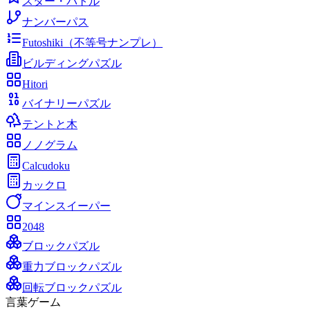
スター・バトル
ナンバーパス
Futoshiki（不等号ナンプレ）
ビルディングパズル
Hitori
バイナリーパズル
テントと木
ノノグラム
Calcudoku
カックロ
マインスイーパー
2048
ブロックパズル
重力ブロックパズル
回転ブロックパズル
言葉ゲーム