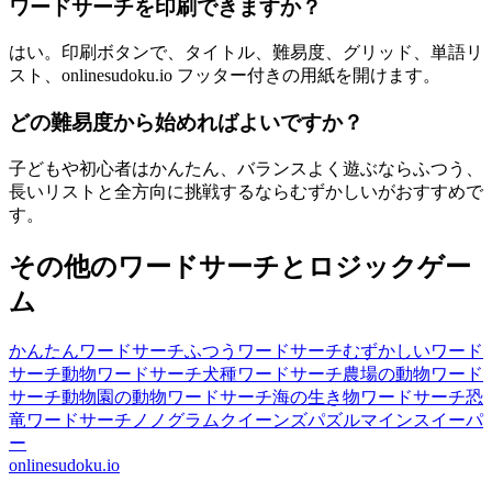
ワードサーチを印刷できますか？
はい。印刷ボタンで、タイトル、難易度、グリッド、単語リ
スト、onlinesudoku.io フッター付きの用紙を開けます。
どの難易度から始めればよいですか？
子どもや初心者はかんたん、バランスよく遊ぶならふつう、
長いリストと全方向に挑戦するならむずかしいがおすすめで
す。
その他のワードサーチとロジックゲー
ム
かんたんワードサーチ
ふつうワードサーチ
むずかしいワード
サーチ
動物ワードサーチ
犬種ワードサーチ
農場の動物ワード
サーチ
動物園の動物ワードサーチ
海の生き物ワードサーチ
恐
竜ワードサーチ
ノノグラム
クイーンズパズル
マインスイーパ
ー
onlinesudoku.io