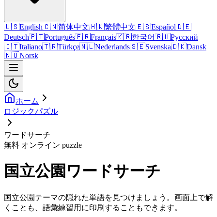
🇺🇸
English
🇨🇳
简体中文
🇭🇰
繁體中文
🇪🇸
Español
🇩🇪
Deutsch
🇵🇹
Português
🇫🇷
Français
🇰🇷
한국어
🇷🇺
Русский
🇮🇹
Italiano
🇹🇷
Türkçe
🇳🇱
Nederlands
🇸🇪
Svenska
🇩🇰
Dansk
🇳🇴
Norsk
ホーム
ロジックパズル
ワードサーチ
無料 オンライン puzzle
国立公園ワードサーチ
国立公園テーマの隠れた単語を見つけましょう。画面上で解
くことも、語彙練習用に印刷することもできます。