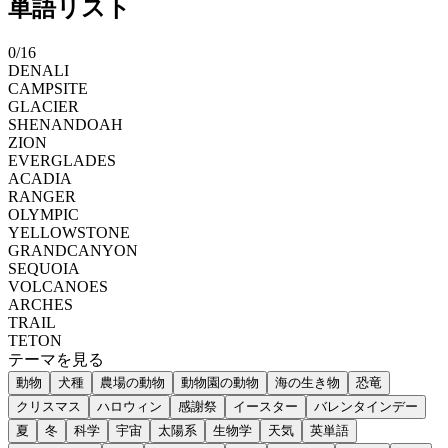
単語リスト
0
/
16
DENALI
CAMPSITE
GLACIER
SHENANDOAH
ZION
EVERGLADES
ACADIA
RANGER
OLYMPIC
YELLOWSTONE
GRANDCANYON
SEQUOIA
VOLCANOES
ARCHES
TRAIL
TETON
テーマを見る
動物
犬種
農場の動物
動物園の動物
海の生き物
恐竜
クリスマス
ハロウィン
感謝祭
イースター
バレンタインデー
夏
冬
科学
宇宙
太陽系
生物学
天気
英単語