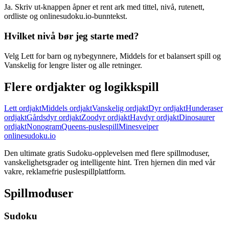
Ja. Skriv ut-knappen åpner et rent ark med tittel, nivå, rutenett,
ordliste og onlinesudoku.io-bunntekst.
Hvilket nivå bør jeg starte med?
Velg Lett for barn og nybegynnere, Middels for et balansert spill og
Vanskelig for lengre lister og alle retninger.
Flere ordjakter og logikkspill
Lett ordjakt
Middels ordjakt
Vanskelig ordjakt
Dyr ordjakt
Hunderaser
ordjakt
Gårdsdyr ordjakt
Zoodyr ordjakt
Havdyr ordjakt
Dinosaurer
ordjakt
Nonogram
Queens-puslespill
Minesveiper
onlinesudoku.io
Den ultimate gratis Sudoku-opplevelsen med flere spillmoduser,
vanskelighetsgrader og intelligente hint. Tren hjernen din med vår
vakre, reklamefrie puslespillplattform.
Spillmoduser
Sudoku