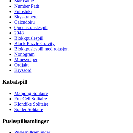
Star Battle
Number Path
Futoshiki
Skyskrapere
Calcudoku
Queens-puslespill
2048
Blokkpuslespill
Block Puzzle Gravity
Blokkpuslespill med rotasjon
Nonogram
Minesveiper
Ordjakt
Kryssord
Kabalspill
Mahjong Solitaire
FreeCell Solitaire
Klondike Solitaire
Spider Solitaire
Puslespillsamlinger
Puslespillsamlinger