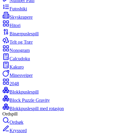
Number Path
Futoshiki
Skyskrapere
Hitori
Binærpuslespill
Telt og Trær
Nonogram
Calcudoku
Kakuro
Minesveiper
2048
Blokkpuslespill
Block Puzzle Gravity
Blokkpuslespill med rotasjon
Ordspill
Ordsøk
Kryssord