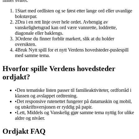
finner svaret.
1
Start med ordlisten og se først etter lange ord eller uvanlige
bokstavpar.
2
Dra i en rett linje over hele ordet. Avhengig av
vanskelighetsgrad kan ord være vannrette, loddrette,
diagonale eller baklengs.
3
Ordene du finner forblir markert, slik at du holder
oversikten.
4
Bruk Nytt spill for et nytt Verdens hovedsteder-puslespill
med samme tema.
Hvorfor spille Verdens hovedsteder
ordjakt?
•
Den tematiske listen passer til familieaktiviteter, ordforråd i
klassen og avslappet ordtrening.
•
Det responsive rutenettet fungerer på datamaskin og mobil,
og utskriftsversjonen er ryddig på papir.
•
Lett, Middels og Vanskelig gjør samme tema nyttig for ulike
aldre og nivåer.
Ordjakt FAQ