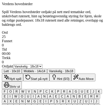
Verdens hovedsteder
Spill Verdens hovedsteder ordjakt på nett med tematiske ord,
utskrivbart rutenett, hint og berøringsvennlig styring for hjem, skole
og rolige puslepauser.
18x18 rutenett med alle retninger, overlapp og
baklengs ord.
Ord
25
Funnet
0
Tid
00:00
Trekk
0
Ordjakt
Lett
·
10
x
10
Middels
·
14
x
14
Vanskelig
·
18
x
18
Nytt spill
Start på nytt
Hint (0/3)
Auto Move
Skriv ut
F
O
R
W
V
N
P
C
K
P
R
A
G
U
E
J
K
E
I
W
O
U
I
A
N
A
E
C
A
N
B
E
R
R
A
X
E
N
M
G
E
I
P
S
R
X
U
Z
U
I
J