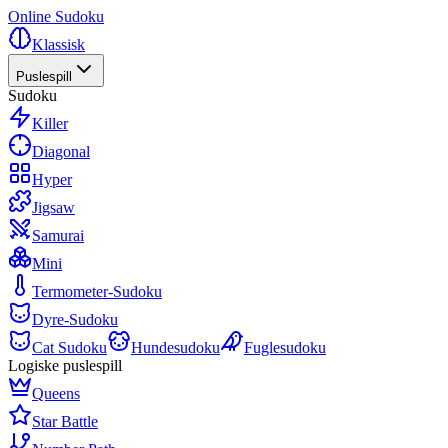
Online Sudoku
Klassisk
Puslespill
Sudoku
Killer
Diagonal
Hyper
Jigsaw
Samurai
Mini
Termometer-Sudoku
Dyre-Sudoku
Cat Sudoku
Hundesudoku
Fuglesudoku
Logiske puslespill
Queens
Star Battle