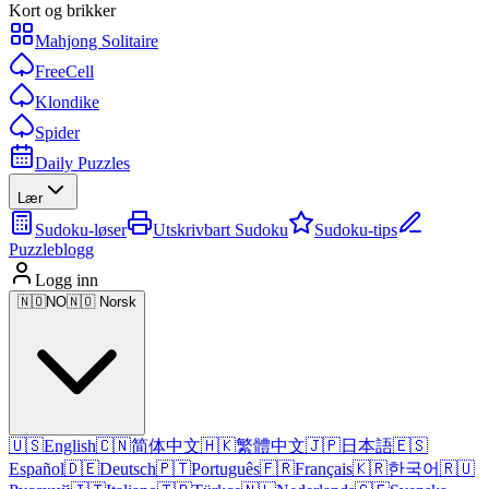
Kort og brikker
Mahjong Solitaire
FreeCell
Klondike
Spider
Daily Puzzles
Lær
Sudoku-løser
Utskrivbart Sudoku
Sudoku-tips
Puzzleblogg
Logg inn
🇳🇴
NO
🇳🇴 Norsk
🇺🇸
English
🇨🇳
简体中文
🇭🇰
繁體中文
🇯🇵
日本語
🇪🇸
Español
🇩🇪
Deutsch
🇵🇹
Português
🇫🇷
Français
🇰🇷
한국어
🇷🇺