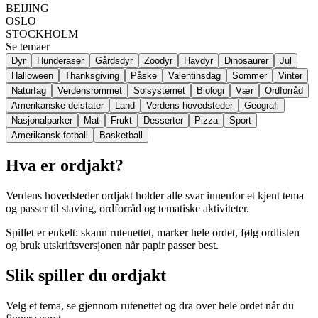
BEIJING
OSLO
STOCKHOLM
Se temaer
Dyr
Hunderaser
Gårdsdyr
Zoodyr
Havdyr
Dinosaurer
Jul
Halloween
Thanksgiving
Påske
Valentinsdag
Sommer
Vinter
Naturfag
Verdensrommet
Solsystemet
Biologi
Vær
Ordforråd
Amerikanske delstater
Land
Verdens hovedsteder
Geografi
Nasjonalparker
Mat
Frukt
Desserter
Pizza
Sport
Amerikansk fotball
Basketball
Hva er ordjakt?
Verdens hovedsteder ordjakt holder alle svar innenfor et kjent tema
og passer til staving, ordforråd og tematiske aktiviteter.
Spillet er enkelt: skann rutenettet, marker hele ordet, følg ordlisten
og bruk utskriftsversjonen når papir passer best.
Slik spiller du ordjakt
Velg et tema, se gjennom rutenettet og dra over hele ordet når du