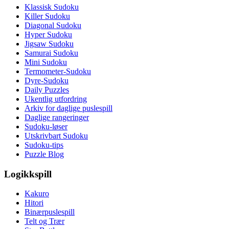
Klassisk Sudoku
Killer Sudoku
Diagonal Sudoku
Hyper Sudoku
Jigsaw Sudoku
Samurai Sudoku
Mini Sudoku
Termometer-Sudoku
Dyre-Sudoku
Daily Puzzles
Ukentlig utfordring
Arkiv for daglige puslespill
Daglige rangeringer
Sudoku-løser
Utskrivbart Sudoku
Sudoku-tips
Puzzle Blog
Logikkspill
Kakuro
Hitori
Binærpuslespill
Telt og Trær