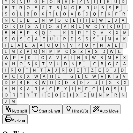
Y
S
N
U
G
E
O
N
R
E
Z
N
I
L
B
U
D
E
T
R
O
E
C
T
B
N
O
B
R
U
S
S
E
L
S
O
L
B
D
X
T
L
O
A
B
D
Q
T
K
F
R
N
C
U
B
E
N
W
O
O
L
I
I
D
W
E
J
A
O
K
O
G
A
I
O
S
A
R
U
W
O
Y
K
O
T
B
H
E
P
K
Q
J
L
K
R
R
F
Q
M
K
X
M
S
O
S
G
A
E
U
I
P
D
S
S
S
U
M
A
K
I
L
A
E
A
A
Q
Q
N
V
P
Q
Y
N
A
L
T
L
M
Z
P
Q
N
M
M
C
G
Z
R
S
D
W
E
W
P
E
K
I
O
A
V
A
I
N
R
W
B
M
E
X
V
H
O
S
K
T
V
U
D
N
B
L
C
B
G
C
A
I
R
O
T
N
T
A
J
R
D
E
T
Z
E
O
U
D
P
C
K
X
W
A
H
L
I
G
L
C
W
R
K
S
V
D
P
B
B
K
W
D
D
D
S
D
Z
U
L
G
K
X
A
N
K
A
R
A
G
E
Y
I
H
F
G
I
O
S
L
O
R
T
Y
T
I
C
O
C
I
X
E
M
N
M
R
N
J
M
Nytt spill
Start på nytt
Hint (0/3)
Auto Move
Skriv ut