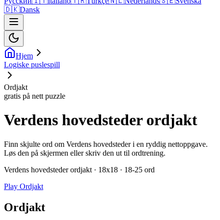
Русский
🇮🇹
Italiano
🇹🇷
Türkçe
🇳🇱
Nederlands
🇸🇪
Svenska
🇩🇰
Dansk
Hjem
Logiske puslespill
Ordjakt
gratis på nett puzzle
Verdens hovedsteder ordjakt
Finn skjulte ord om Verdens hovedsteder i en ryddig nettoppgave.
Løs den på skjermen eller skriv den ut til ordtrening.
Verdens hovedsteder ordjakt · 18x18 · 18-25 ord
Play Ordjakt
Ordjakt