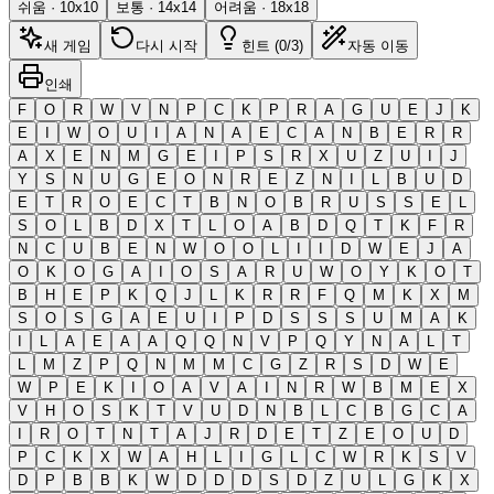
쉬움
·
10
x
10
보통
·
14
x
14
어려움
·
18
x
18
새 게임
다시 시작
힌트 (0/3)
자동 이동
인쇄
F
O
R
W
V
N
P
C
K
P
R
A
G
U
E
J
K
E
I
W
O
U
I
A
N
A
E
C
A
N
B
E
R
R
A
X
E
N
M
G
E
I
P
S
R
X
U
Z
U
I
J
Y
S
N
U
G
E
O
N
R
E
Z
N
I
L
B
U
D
E
T
R
O
E
C
T
B
N
O
B
R
U
S
S
E
L
S
O
L
B
D
X
T
L
O
A
B
D
Q
T
K
F
R
N
C
U
B
E
N
W
O
O
L
I
I
D
W
E
J
A
O
K
O
G
A
I
O
S
A
R
U
W
O
Y
K
O
T
B
H
E
P
K
Q
J
L
K
R
R
F
Q
M
K
X
M
S
O
S
G
A
E
U
I
P
D
S
S
S
U
M
A
K
I
L
A
E
A
A
Q
Q
N
V
P
Q
Y
N
A
L
T
L
M
Z
P
Q
N
M
M
C
G
Z
R
S
D
W
E
W
P
E
K
I
O
A
V
A
I
N
R
W
B
M
E
X
V
H
O
S
K
T
V
U
D
N
B
L
C
B
G
C
A
I
R
O
T
N
T
A
J
R
D
E
T
Z
E
O
U
D
P
C
K
X
W
A
H
L
I
G
L
C
W
R
K
S
V
D
P
B
B
K
W
D
D
D
S
D
Z
U
L
G
K
X