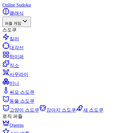
Online Sudoku
클래식
퍼즐 게임
스도쿠
킬러
대각선
하이퍼
직소
사무라이
미니
써모 스도쿠
동물 스도쿠
고양이 스도쿠
강아지 스도쿠
새 스도쿠
로직 퍼즐
Queens