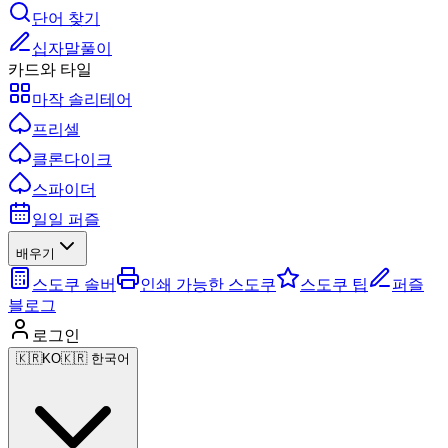
단어 찾기
십자말풀이
카드와 타일
마작 솔리테어
프리셀
클론다이크
스파이더
일일 퍼즐
배우기
스도쿠 솔버
인쇄 가능한 스도쿠
스도쿠 팁
퍼즐
블로그
로그인
🇰🇷
KO
🇰🇷 한국어