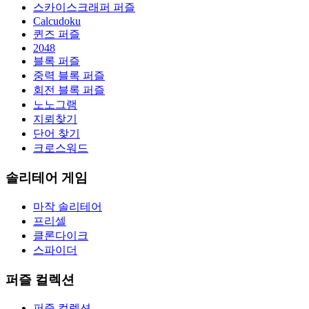
스카이스크래퍼 퍼즐
Calcudoku
퀸즈 퍼즐
2048
블록 퍼즐
중력 블록 퍼즐
회전 블록 퍼즐
노노그램
지뢰찾기
단어 찾기
크로스워드
솔리테어 게임
마작 솔리테어
프리셀
클론다이크
스파이더
퍼즐 컬렉션
퍼즐 컬렉션