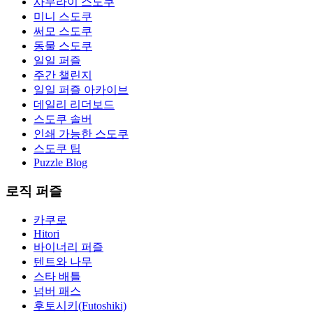
사무라이 스도쿠
미니 스도쿠
써모 스도쿠
동물 스도쿠
일일 퍼즐
주간 챌린지
일일 퍼즐 아카이브
데일리 리더보드
스도쿠 솔버
인쇄 가능한 스도쿠
스도쿠 팁
Puzzle Blog
로직 퍼즐
카쿠로
Hitori
바이너리 퍼즐
텐트와 나무
스타 배틀
넘버 패스
후토시키(Futoshiki)