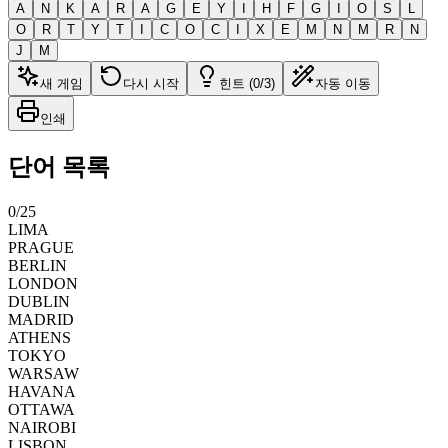
A
N
K
A
R
A
G
E
Y
I
H
F
G
I
O
S
L
O
R
T
Y
T
I
C
O
C
I
X
E
M
N
M
R
N
J
M
새 게임
다시 시작
힌트 (0/3)
자동 이동
인쇄
단어 목록
0
/
25
LIMA
PRAGUE
BERLIN
LONDON
DUBLIN
MADRID
ATHENS
TOKYO
WARSAW
HAVANA
OTTAWA
NAIROBI
LISBON