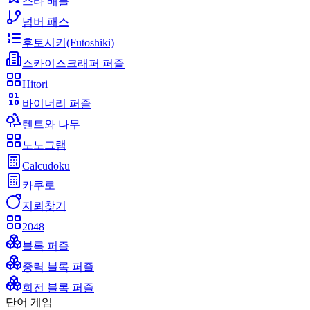
스타 배틀
넘버 패스
후토시키(Futoshiki)
스카이스크래퍼 퍼즐
Hitori
바이너리 퍼즐
텐트와 나무
노노그램
Calcudoku
카쿠로
지뢰찾기
2048
블록 퍼즐
중력 블록 퍼즐
회전 블록 퍼즐
단어 게임