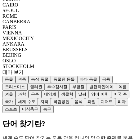
CAIRO
SEOUL
ROME
CANBERRA
PARIS
VIENNA
MEXICOCITY
ANKARA
BRUSSELS
BEIJING
OSLO
STOCKHOLM
테마 보기
동물
견종
농장 동물
동물원 동물
바다 동물
공룡
크리스마스
핼러윈
추수감사절
부활절
밸런타인데이
여름
겨울
과학
우주
태양계
생물학
날씨
영어 어휘
미국 주
국가
세계 수도
지리
국립공원
음식
과일
디저트
피자
스포츠
미식축구
농구
단어 찾기란?
세계 수도 단어 찾기는 모든 답을 하나의 익숙한 주제로 묶은