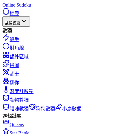
Online Sudoku
經典
益智遊戲
數獨
殺手
對角線
額外區域
拼圖
武士
迷你
溫度計數獨
動物數獨
貓咪數獨
狗狗數獨
小鳥數獨
邏輯謎題
Queens
Star Battle