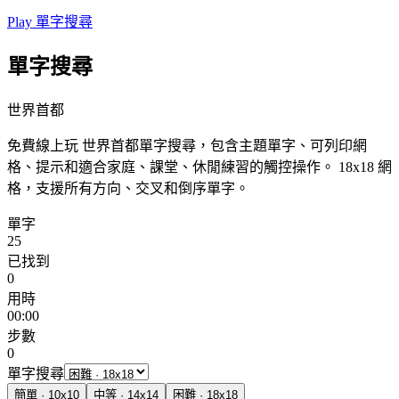
Play 單字搜尋
單字搜尋
世界首都
免費線上玩 世界首都單字搜尋，包含主題單字、可列印網
格、提示和適合家庭、課堂、休閒練習的觸控操作。
18x18 網
格，支援所有方向、交叉和倒序單字。
單字
25
已找到
0
用時
00:00
步數
0
單字搜尋
簡單
·
10
x
10
中等
·
14
x
14
困難
·
18
x
18