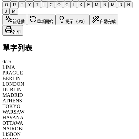
O
R
T
Y
T
I
C
O
C
I
X
E
M
N
M
R
N
J
M
新遊戲
重新開始
提示（0/3）
自動完成
列印
單字列表
0
/
25
LIMA
PRAGUE
BERLIN
LONDON
DUBLIN
MADRID
ATHENS
TOKYO
WARSAW
HAVANA
OTTAWA
NAIROBI
LISBON