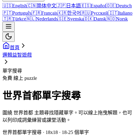
🇺🇸
English
🇨🇳
简体中文
🇯🇵
日本語
🇪🇸
Español
🇩🇪
Deutsch
🇵🇹
Português
🇫🇷
Français
🇰🇷
한국어
🇷🇺
Русский
🇮🇹
Italiano
🇹🇷
Türkçe
🇳🇱
Nederlands
🇸🇪
Svenska
🇩🇰
Dansk
🇳🇴
Norsk
首頁
邏輯益智遊戲
單字搜尋
免費 線上 puzzle
世界首都單字搜尋
圍繞 世界首都 主題尋找隱藏單字。可以線上拖曳解題，也可
以列印成詞彙練習或課堂活動。
世界首都單字搜尋 · 18x18 · 18-25 個單字