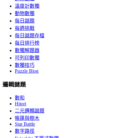
溫度計數獨
動物數獨
每日謎題
每週挑戰
每日謎題存檔
每日排行榜
數獨解題器
可列印數獨
數獨技巧
Puzzle Blog
邏輯謎題
數和
Hitori
二元邏輯謎題
帳篷與樹木
Star Battle
數字路徑