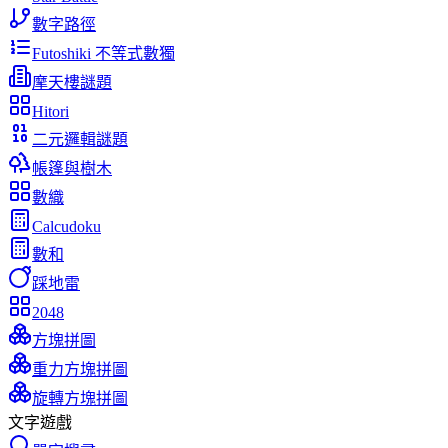
數字路徑
Futoshiki 不等式數獨
摩天樓謎題
Hitori
二元邏輯謎題
帳篷與樹木
數織
Calcudoku
數和
踩地雷
2048
方塊拼圖
重力方塊拼圖
旋轉方塊拼圖
文字遊戲