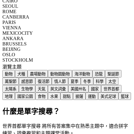
CAIRO
SEOUL
ROME
CANBERRA
PARIS
VIENNA
MEXICOCITY
ANKARA
BRUSSELS
BEIJING
OSLO
STOCKHOLM
瀏覽主題
動物
犬種
農場動物
動物園動物
海洋動物
恐龍
聖誕節
萬聖節
感恩節
復活節
情人節
夏季
冬季
科學
太空
太陽系
生物學
天氣
英文詞彙
美國州名
國家
世界首都
地理
國家公園
食物
水果
甜點
披薩
運動
美式足球
籃球
什麼是單字搜尋？
世界首都單字搜尋 將所有答案集中在熟悉主題中，適合拼字
練習、詞彙複習和主題課堂活動。