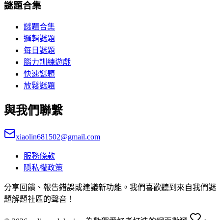
謎題合集
謎題合集
邏輯謎題
每日謎題
腦力訓練遊戲
快速謎題
放鬆謎題
與我們聯繫
xiaolin681502@gmail.com
服務條款
隱私權政策
分享回饋、報告錯誤或建議新功能。我們喜歡聽到來自我們謎
題解題社區的聲音！