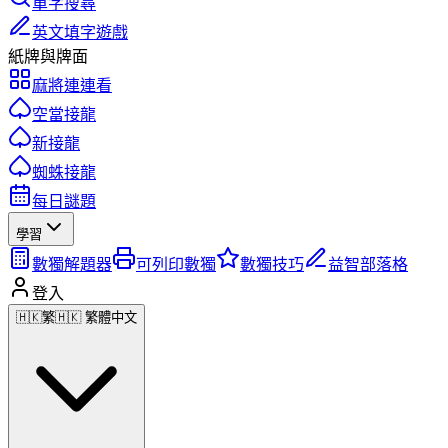
單字搜尋
英文填字遊戲
紙牌與牌面
麻將連連看
空當接龍
新接龍
蜘蛛接龍
每日謎題
學習
數獨解題器
可列印數獨
數獨技巧
益智部落格
登入
🇭🇰
繁
🇭🇰 繁體中文