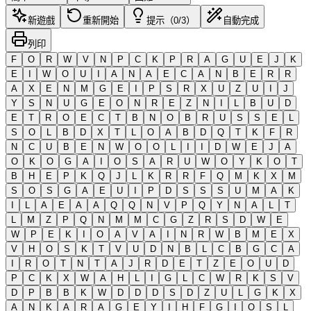
新遊戲
重新開始
提示（0/3）
自動完成
列印
F
O
R
W
V
N
P
C
K
P
R
A
G
U
E
J
K
E
I
W
O
U
I
A
N
A
E
C
A
N
B
E
R
R
A
X
E
N
M
G
E
I
P
S
R
X
U
Z
U
I
J
Y
S
N
U
G
E
O
N
R
E
Z
N
I
L
B
U
D
E
T
R
O
E
C
T
B
N
O
B
R
U
S
S
E
L
S
O
L
B
D
X
T
L
O
A
B
D
Q
T
K
F
R
N
C
U
B
E
N
W
O
O
L
I
I
D
W
E
J
A
O
K
O
G
A
I
O
S
A
R
U
W
O
Y
K
O
T
B
H
E
P
K
Q
J
L
K
R
R
F
Q
M
K
X
M
S
O
S
G
A
E
U
I
P
D
S
S
S
U
M
A
K
I
L
A
E
A
A
Q
Q
N
V
P
Q
Y
N
A
L
T
L
M
Z
P
Q
N
M
M
C
G
Z
R
S
D
W
E
W
P
E
K
I
O
A
V
A
I
N
R
W
B
M
E
X
V
H
O
S
K
T
V
U
D
N
B
L
C
B
G
C
A
I
R
O
T
N
T
A
J
R
D
E
T
Z
E
O
U
D
P
C
K
X
W
A
H
L
I
G
L
C
W
R
K
S
V
D
P
B
B
K
W
D
D
D
S
D
Z
U
L
G
K
X
A
N
K
A
R
A
G
E
Y
I
H
F
G
I
O
S
L