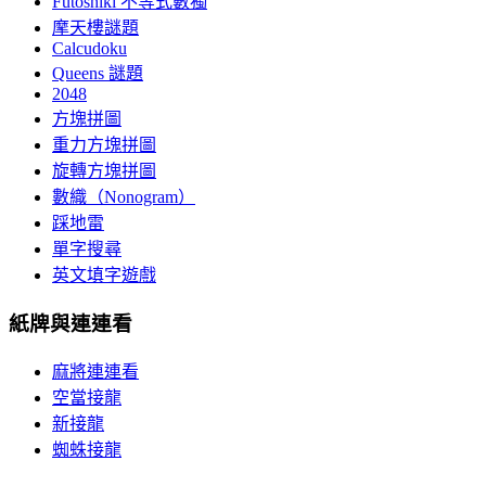
Futoshiki 不等式數獨
摩天樓謎題
Calcudoku
Queens 謎題
2048
方塊拼圖
重力方塊拼圖
旋轉方塊拼圖
數織（Nonogram）
踩地雷
單字搜尋
英文填字遊戲
紙牌與連連看
麻將連連看
空當接龍
新接龍
蜘蛛接龍