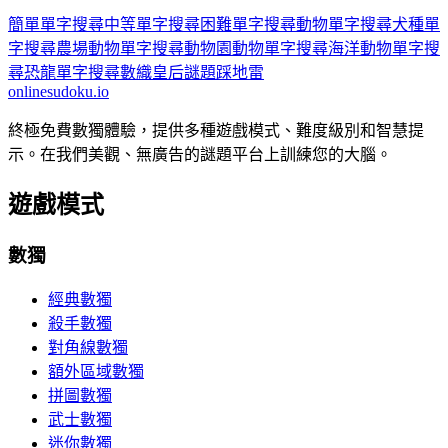
簡單單字搜尋
中等單字搜尋
困難單字搜尋
動物單字搜尋
犬種單
字搜尋
農場動物單字搜尋
動物園動物單字搜尋
海洋動物單字搜
尋
恐龍單字搜尋
數織
皇后謎題
踩地雷
onlinesudoku.io
終極免費數獨體驗，提供多種遊戲模式、難度級別和智慧提
示。在我們美觀、無廣告的謎題平台上訓練您的大腦。
遊戲模式
數獨
經典數獨
殺手數獨
對角線數獨
額外區域數獨
拼圖數獨
武士數獨
迷你數獨