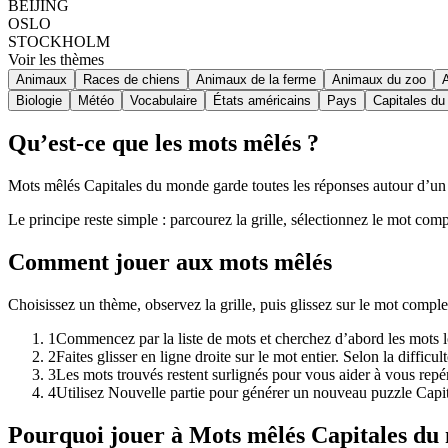
BEIJING
OSLO
STOCKHOLM
Voir les thèmes
Animaux
Races de chiens
Animaux de la ferme
Animaux du zoo
Biologie
Météo
Vocabulaire
États américains
Pays
Capitales d
Qu’est-ce que les mots mêlés ?
Mots mêlés Capitales du monde garde toutes les réponses autour d’un th
Le principe reste simple : parcourez la grille, sélectionnez le mot comp
Comment jouer aux mots mêlés
Choisissez un thème, observez la grille, puis glissez sur le mot comp
1
Commencez par la liste de mots et cherchez d’abord les mots lo
2
Faites glisser en ligne droite sur le mot entier. Selon la diffic
3
Les mots trouvés restent surlignés pour vous aider à vous repér
4
Utilisez Nouvelle partie pour générer un nouveau puzzle Cap
Pourquoi jouer à Mots mêlés Capitales du