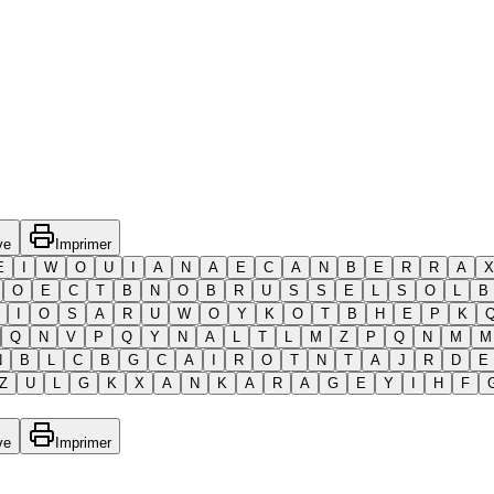
ve
Imprimer
E
I
W
O
U
I
A
N
A
E
C
A
N
B
E
R
R
A
X
O
E
C
T
B
N
O
B
R
U
S
S
E
L
S
O
L
B
I
O
S
A
R
U
W
O
Y
K
O
T
B
H
E
P
K
Q
N
V
P
Q
Y
N
A
L
T
L
M
Z
P
Q
N
M
M
N
B
L
C
B
G
C
A
I
R
O
T
N
T
A
J
R
D
E
Z
U
L
G
K
X
A
N
K
A
R
A
G
E
Y
I
H
F
ve
Imprimer