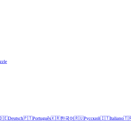
zzle
🇩🇪
Deutsch
🇵🇹
Português
🇰🇷
한국어
🇷🇺
Русский
🇮🇹
Italiano
🇹