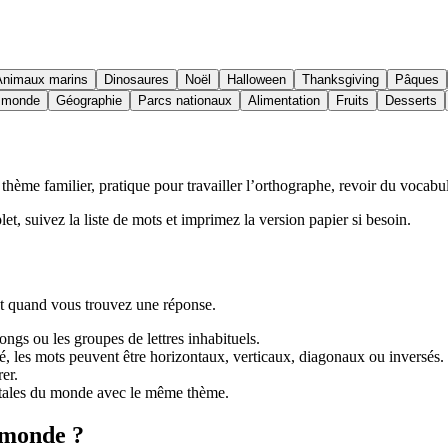
Animaux marins
Dinosaures
Noël
Halloween
Thanksgiving
Pâques
u monde
Géographie
Parcs nationaux
Alimentation
Fruits
Desserts
ème familier, pratique pour travailler l’orthographe, revoir du vocabula
let, suivez la liste de mots et imprimez la version papier si besoin.
let quand vous trouvez une réponse.
ngs ou les groupes de lettres inhabituels.
ulté, les mots peuvent être horizontaux, verticaux, diagonaux ou inversés.
er.
itales du monde avec le même thème.
 monde ?