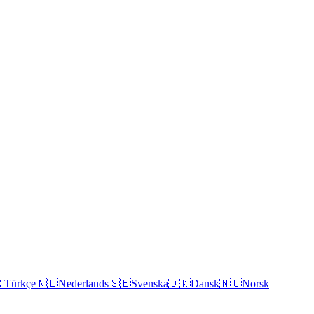

Türkçe
🇳🇱
Nederlands
🇸🇪
Svenska
🇩🇰
Dansk
🇳🇴
Norsk