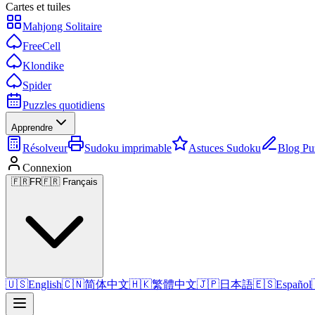
Cartes et tuiles
Mahjong Solitaire
FreeCell
Klondike
Spider
Puzzles quotidiens
Apprendre
Résolveur
Sudoku imprimable
Astuces Sudoku
Blog Pu
Connexion
🇫🇷
FR
🇫🇷 Français
🇺🇸
English
🇨🇳
简体中文
🇭🇰
繁體中文
🇯🇵
日本語
🇪🇸
Español