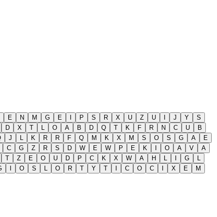
E
N
M
G
E
I
P
S
R
X
U
Z
U
I
J
Y
S
D
X
T
L
O
A
B
D
Q
T
K
F
R
N
C
U
B
Q
J
L
K
R
R
F
Q
M
K
X
M
S
O
S
G
A
E
C
G
Z
R
S
D
W
E
W
P
E
K
I
O
A
V
A
T
Z
E
O
U
D
P
C
K
X
W
A
H
L
I
G
L
G
I
O
S
L
O
R
T
Y
T
I
C
O
C
I
X
E
M