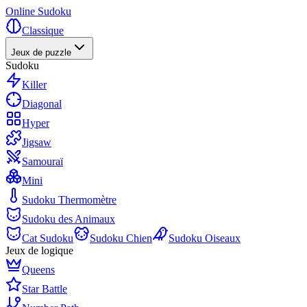
Online Sudoku
Classique
Jeux de puzzle
Sudoku
Killer
Diagonal
Hyper
Jigsaw
Samouraï
Mini
Sudoku Thermomètre
Sudoku des Animaux
Cat Sudoku
Sudoku Chien
Sudoku Oiseaux
Jeux de logique
Queens
Star Battle