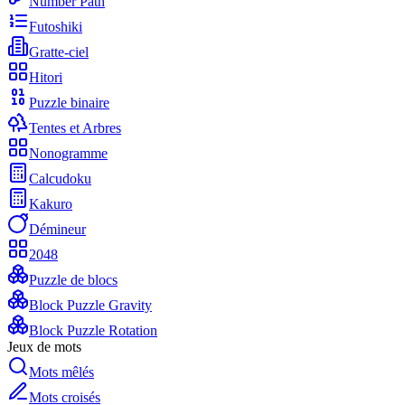
Number Path
Futoshiki
Gratte-ciel
Hitori
Puzzle binaire
Tentes et Arbres
Nonogramme
Calcudoku
Kakuro
Démineur
2048
Puzzle de blocs
Block Puzzle Gravity
Block Puzzle Rotation
Jeux de mots
Mots mêlés
Mots croisés