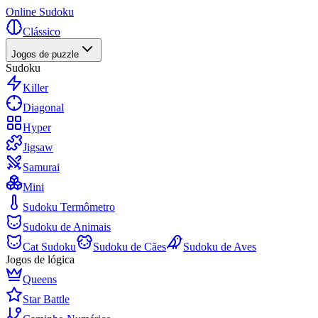
Online Sudoku
Clássico
Jogos de puzzle
Sudoku
Killer
Diagonal
Hyper
Jigsaw
Samurai
Mini
Sudoku Termômetro
Sudoku de Animais
Cat Sudoku
Sudoku de Cães
Sudoku de Aves
Jogos de lógica
Queens
Star Battle