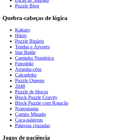
Dicas de Sudoku
Puzzle Blog
Quebra-cabeças de lógica
Kakuro
Hitori
Puzzle Binário
Tendas e Árvores
Star Battle
Caminho Numérico
Futoshiki
Arranha-céus
Calcudoku
Puzzle Queens
2048
Puzzle de blocos
Block Puzzle Gravity
Block Puzzle com Rotação
Nonograma
Campo Minado
Caça-palavras
Palavras cruzadas
Jogos de paciência