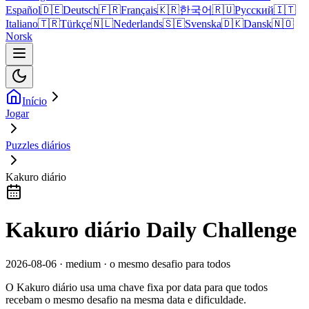
Español
🇩🇪
Deutsch
🇫🇷
Français
🇰🇷
한국어
🇷🇺
Русский
🇮🇹
Italiano
🇹🇷
Türkçe
🇳🇱
Nederlands
🇸🇪
Svenska
🇩🇰
Dansk
🇳🇴
Norsk
Início
Jogar
Puzzles diários
Kakuro diário
Kakuro diário Daily Challenge
2026-08-06 · medium · o mesmo desafio para todos
O Kakuro diário usa uma chave fixa por data para que todos
recebam o mesmo desafio na mesma data e dificuldade.