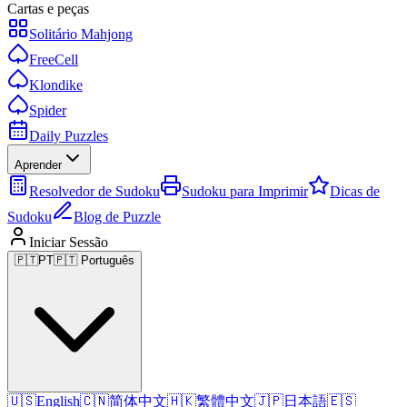
Cartas e peças
Solitário Mahjong
FreeCell
Klondike
Spider
Daily Puzzles
Aprender
Resolvedor de Sudoku
Sudoku para Imprimir
Dicas de
Sudoku
Blog de Puzzle
Iniciar Sessão
🇵🇹
PT
🇵🇹 Português
🇺🇸
English
🇨🇳
简体中文
🇭🇰
繁體中文
🇯🇵
日本語
🇪🇸