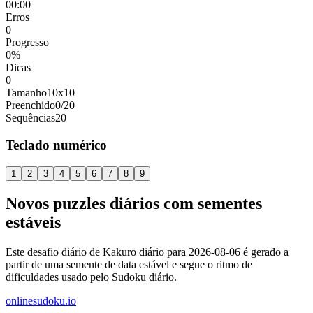
00:00
Erros
0
Progresso
0
%
Dicas
0
Tamanho
10x10
Preenchido
0
/
20
Sequências
20
Teclado numérico
1
2
3
4
5
6
7
8
9
Novos puzzles diários com sementes
estáveis
Este desafio diário de Kakuro diário para 2026-08-06 é gerado a
partir de uma semente de data estável e segue o ritmo de
dificuldades usado pelo Sudoku diário.
onlinesudoku.io