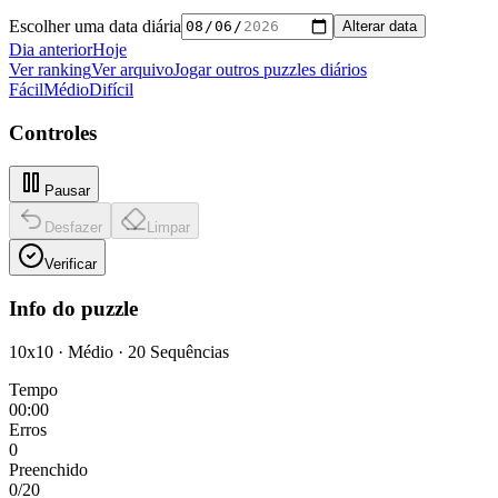
Escolher uma data diária
Alterar data
Dia anterior
Hoje
Ver ranking
Ver arquivo
Jogar outros puzzles diários
Fácil
Médio
Difícil
Controles
Pausar
Desfazer
Limpar
Verificar
Info do puzzle
10x10
·
Médio
·
20
Sequências
Tempo
00:00
Erros
0
Preenchido
0
/
20