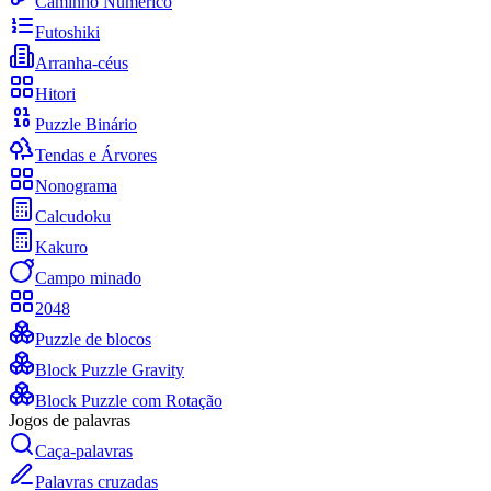
Caminho Numérico
Futoshiki
Arranha-céus
Hitori
Puzzle Binário
Tendas e Árvores
Nonograma
Calcudoku
Kakuro
Campo minado
2048
Puzzle de blocos
Block Puzzle Gravity
Block Puzzle com Rotação
Jogos de palavras
Caça-palavras
Palavras cruzadas