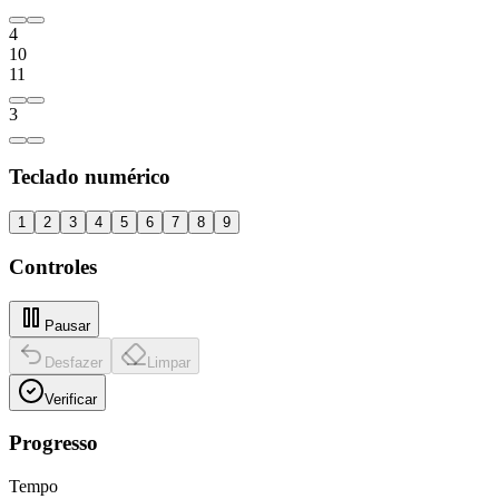
4
10
11
3
Teclado numérico
1
2
3
4
5
6
7
8
9
Controles
Pausar
Desfazer
Limpar
Verificar
Progresso
Tempo